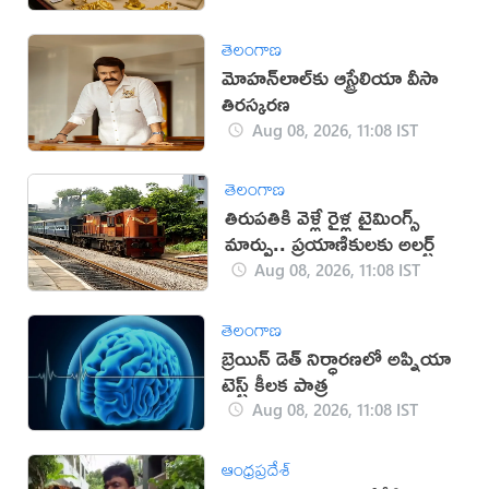
తెలంగాణ
మోహన్‌లాల్‌కు ఆస్ట్రేలియా వీసా
తిరస్కరణ
Aug 08, 2026, 11:08 IST
తెలంగాణ
తిరుపతికి వెళ్లే రైళ్ల టైమింగ్స్
మార్పు.. ప్రయాణికులకు అలర్ట్
Aug 08, 2026, 11:08 IST
తెలంగాణ
బ్రెయిన్ డెత్ నిర్ధారణలో అప్నియా
టెస్ట్ కీలక పాత్ర
Aug 08, 2026, 11:08 IST
ఆంధ్రప్రదేశ్