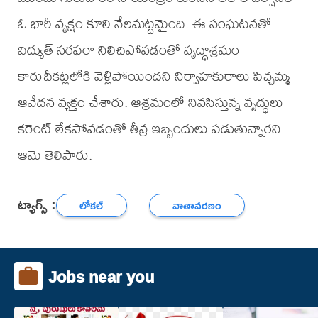
ఓ భారీ వృక్షం కూలి నేలమట్టమైంది. ఈ సంఘటనతో
విద్యుత్ సరఫరా నిలిచిపోవడంతో వృద్ధాశ్రమం
కారుచీకట్లలోకి వెళ్లిపోయిందని నిర్వాహకురాలు పిచ్చమ్మ
ఆవేదన వ్యక్తం చేశారు. ఆశ్రమంలో నివసిస్తున్న వృద్ధులు
కరెంట్ లేకపోవడంతో తీవ్ర ఇబ్బందులు పడుతున్నారని
ఆమె తెలిపారు.
ట్యాగ్స్ :
లోకల్
వాతావరణం
Jobs near you