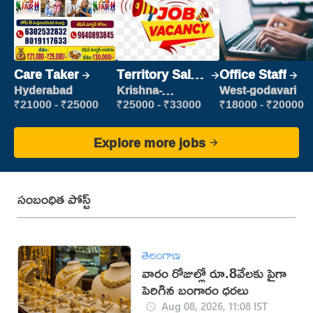
Care Taker
Territory Sales
Office Staff
Manager
Hyderabad
Krishna-
West-godavari
vijayawada
₹21000 - ₹25000
₹25000 - ₹33000
₹18000 - ₹20000
Explore more jobs
సంబంధిత పోస్ట్
తెలంగాణ
వారం రోజుల్లో రూ.8వేలకు పైగా
పెరిగిన బంగారం ధరలు
Aug 08, 2026, 11:08 IST