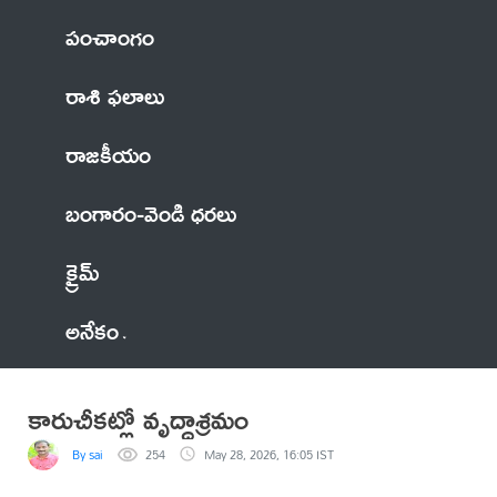
పంచాంగం
రాశి ఫలాలు
రాజకీయం
బంగారం-వెండి ధరలు
క్రైమ్
అనేకం
కారుచీకట్లో వృద్ధాశ్రమం
By sai
254
May 28, 2026, 16:05 IST