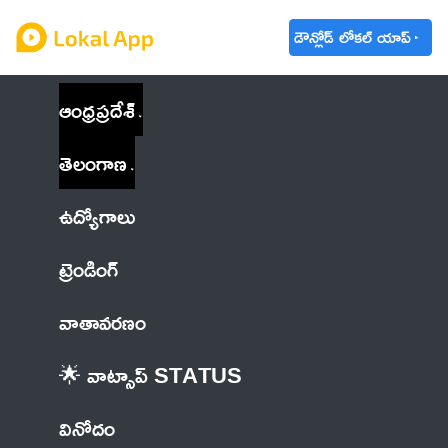
డౌన్లోడ్ లోకల్ యాప్
ఆంధ్రప్రదేశ్
తెలంగాణ
ఉద్యోగాలు
ట్రెండింగ్
వాతావరణం
🌟 వాట్సాప్ STATUS
వినోదం