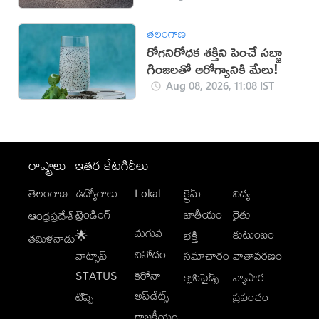
తెలంగాణ
రోగనిరోధక శక్తిని పెంచే సబ్జా
గింజలతో ఆరోగ్యానికి మేలు!
Aug 08, 2026, 11:08 IST
రాష్ట్రాలు
ఇతర కేటగిరీలు
తెలంగాణ
ఉద్యోగాలు
Lokal
క్రైమ్
విద్య
-
ట్రెండింగ్
జాతీయం
రైతు
ఆంధ్రప్రదేశ్
మగువ
కుటుంబం
🌟
భక్తి
తమిళనాడు
వినోదం
వాట్సాప్
సమాచారం
వాతావరణం
STATUS
కరోనా
క్లాసిఫైడ్స్
వ్యాపార
అప్‌డేట్స్
టిప్స్
ప్రపంచం
రాజకీయం