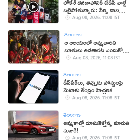
లోకేశ్ ధనదాహానికి టీడీపీ వాళ్లే
బలైపోతున్నారు: పేర్ని నాని
(వీడియో)
Aug 08, 2026, 11:08 IST
తెలంగాణ
ఆ ఆలయంలో అమ్మవారిని
బూతులు తిడతారట ఎందుకో
తెలుసా?
Aug 08, 2026, 11:08 IST
తెలంగాణ
డీప్‌ఫేక్‌లు, తప్పుడు పోస్టులపై
మెటాకు కేంద్రం హెచ్చరిక
Aug 08, 2026, 11:08 IST
తెలంగాణ
అమ్మకాల్లో దూసుకెళ్తోన్న మారుతి
సుజుకి!
Aug 08, 2026, 11:08 IST