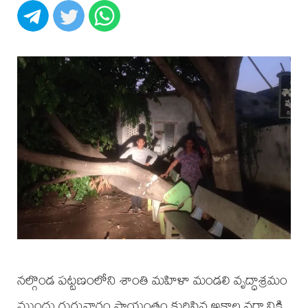
నల్గొండ పట్టణంలోని శాంతి మహిళా మండలి వృద్ధాశ్రమం
ముందు గురువారం సాయంత్రం కురిసిన అకాల వర్షానికి