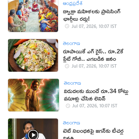
ఆంధ్రప్రదేశ్
డ్వాక్రా మహిళలకు ప్రాసెసింగ్
ఛార్జీలు రద్దు!
Jul 07, 2026, 10:07 IST
తెలంగాణ
రూపాయికే ఎగ్ రైస్.. రూ.2కే
ప్లేట్ గోబీ.. ఎగబడిన జనం
Jul 07, 2026, 10:07 IST
తెలంగాణ
విడుదలకు ముందే రూ.34 కోట్లు
వసూళ్లు చేసిన లెనిన్
Jul 07, 2026, 10:07 IST
తెలంగాణ
టెట్ నిబంధనపై జగన్‌కు టీచర్ల
వినతి