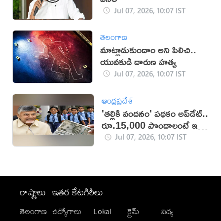
Jul 07, 2026, 10:07 IST
తెలంగాణ
మాట్లాడుకుందాం అని పిలిచి..
యువకుడి దారుణ హత్య
Jul 07, 2026, 10:07 IST
ఆంధ్రప్రదేశ్
'తల్లికి వందనం' పథకం అప్‌డేట్..
రూ.15,000 పొందాలంటే ఇలా
చేయండి!
Jul 07, 2026, 10:07 IST
రాష్ట్రాలు
ఇతర కేటగిరీలు
తెలంగాణ
ఉద్యోగాలు
Lokal
క్రైమ్
విద్య