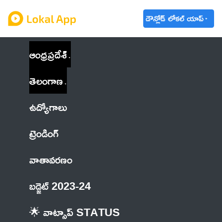
డౌన్లోడ్ లోకల్ యాప్
ఆంధ్రప్రదేశ్
తెలంగాణ
ఉద్యోగాలు
ట్రెండింగ్
వాతావరణం
బడ్జెట్ 2023-24
🌟 వాట్సాప్ STATUS