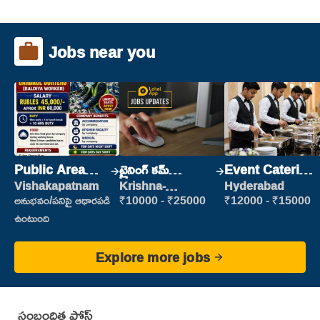
Jobs near you
Public Area
ట్రైనింగ్ కమ్
Event Catering
Cleaner
ప్లేస్‌మెంట్
Staff
Vishakapatnam
Krishna-
Hyderabad
vijayawada
అనుభవం/పనిపై ఆధారపడి
₹10000 - ₹25000
₹12000 - ₹15000
ఉంటుంది
Explore more jobs
సంబంధిత పోస్ట్