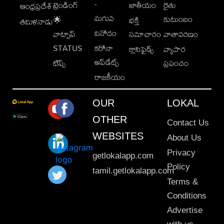
-
ట్రెండింగ్
జాతీయం
రైతు
ఆంధ్రప్రదేశ్
మగువ
కుటుంబం
🌟
భక్తి
తమిళనాడు
వినోదం
వాట్సాప్
సమాచారం
వాతావరణం
STATUS
కరోనా
క్లాసిఫైడ్స్
వ్యాపార
అప్‌డేట్స్
టిప్స్
ప్రపంచం
రాజకీయం
OUR
LOKAL
OTHER
Contact Us
WEBSITES
About Us
Privacy
getlokalapp.com
Policy
tamil.getlokalapp.com
Terms &
Conditions
Advertise