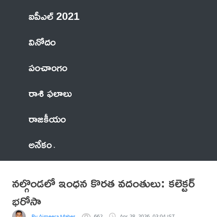
ఐపీఎల్ 2021
వినోదం
పంచాంగం
రాశి ఫలాలు
రాజకీయం
అనేకం
నల్గొండలో ఇంధన కొరత వదంతులు: కలెక్టర్
భరోసా
By Ajmeera Mahesh
662
Apr 28, 2026, 03:04 IST