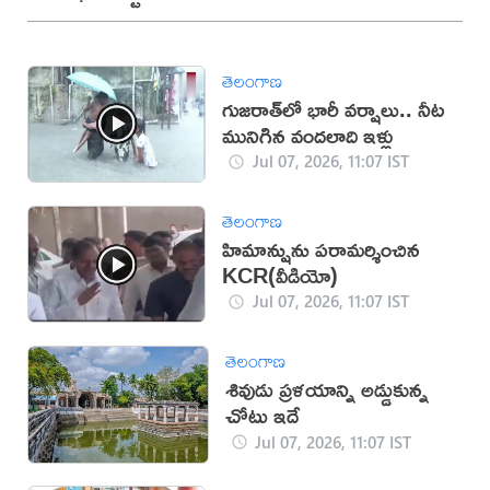
తెలంగాణ
గుజరాత్‌లో భారీ వర్షాలు.. నీట
మునిగిన వందలాది ఇళ్లు
Jul 07, 2026, 11:07 IST
తెలంగాణ
హిమాన్షును పరామర్శించిన
KCR(వీడియో)
Jul 07, 2026, 11:07 IST
తెలంగాణ
శివుడు ప్రళయాన్ని అడ్డుకున్న
చోటు ఇదే
Jul 07, 2026, 11:07 IST