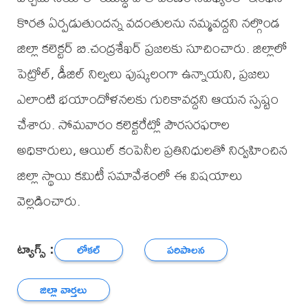
కొరత ఏర్పడుతుందన్న వదంతులను నమ్మవద్దని నల్గొండ
జిల్లా కలెక్టర్ బి.చంద్రశేఖర్ ప్రజలకు సూచించారు. జిల్లాలో
పెట్రోల్, డీజిల్ నిల్వలు పుష్కలంగా ఉన్నాయని, ప్రజలు
ఎలాంటి భయాందోళనలకు గురికావద్దని ఆయన స్పష్టం
చేశారు. సోమవారం కలెక్టరేట్లో పౌరసరఫరాల
అధికారులు, ఆయిల్ కంపెనీల ప్రతినిధులతో నిర్వహించిన
జిల్లా స్థాయి కమిటీ సమావేశంలో ఈ విషయాలు
వెల్లడించారు.
ట్యాగ్స్ :
లోకల్
పరిపాలన
జిల్లా వార్తలు