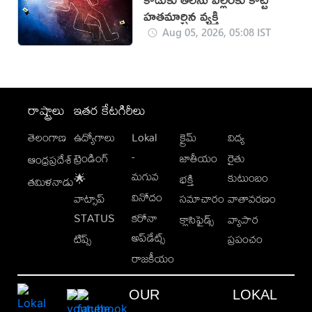
హతమార్చిన వ్యక్తి
Aug 05, 2026, 05:08 IST
రాష్ట్రాలు
ఇతర కేటగిరీలు
తెలంగాణ
ఉద్యోగాలు
Lokal
క్రైమ్
విద్య
-
ట్రెండింగ్
జాతీయం
రైతు
ఆంధ్రప్రదేశ్
మగువ
కుటుంబం
🌟
భక్తి
తమిళనాడు
వినోదం
వాట్సాప్
సమాచారం
వాతావరణం
STATUS
కరోనా
క్లాసిఫైడ్స్
వ్యాపార
అప్‌డేట్స్
టిప్స్
ప్రపంచం
రాజకీయం
OUR
LOKAL