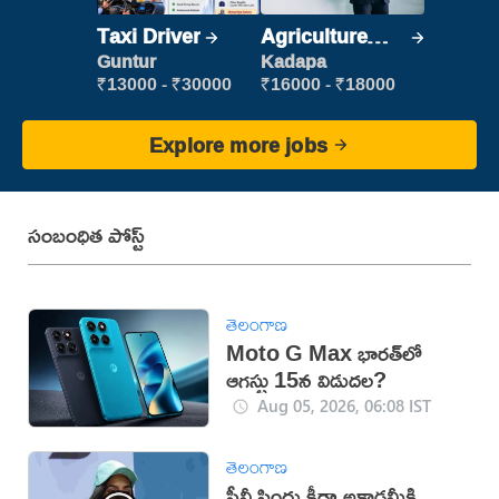
Taxi Driver
Agriculture
Labour
Guntur
Kadapa
₹13000 - ₹30000
₹16000 - ₹18000
Explore more jobs
సంబంధిత పోస్ట్
తెలంగాణ
Moto G Max భారత్‌లో
ఆగస్టు 15న విడుదల?
Aug 05, 2026, 06:08 IST
తెలంగాణ
పీవీ సింధు క్రీడా అకాడమీకి