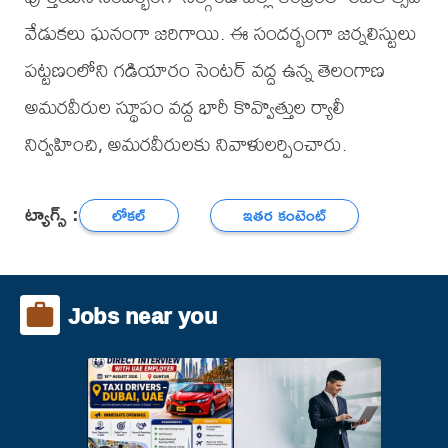
వేడుకలు ఘనంగా జరిగాయి. ఈ సందర్భంగా జర్నలిస్టులు
పట్టణంలోని గడియారం సెంటర్ వద్ద ఉన్న తెలంగాణ
అమరవీరుల స్థూపం వద్ద భారీ కొవ్వొత్తుల ర్యాలీ
నిర్వహించి, అమరవీరులకు నివాళులర్పించారు.
ట్యాగ్స్ :
లోకల్
ఇతర కంటెంట్
Jobs near you