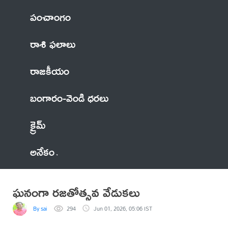
పంచాంగం
రాశి ఫలాలు
రాజకీయం
బంగారం-వెండి ధరలు
క్రైమ్
అనేకం
ఘనంగా రజతోత్సవ వేడుకలు
By sai
294
Jun 01, 2026, 05:06 IST