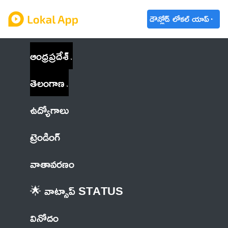
డౌన్లోడ్ లోకల్ యాప్
ఆంధ్రప్రదేశ్
తెలంగాణ
ఉద్యోగాలు
ట్రెండింగ్
వాతావరణం
🌟 వాట్సాప్ STATUS
వినోదం