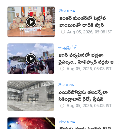
తెలంగాణ
జంతర్ మంతర్‌లో పెట్రోల్
బాంబులతో దాడికి ప్లాన్
Aug 05, 2026, 05:08 IST
ఆంధ్రప్రదేశ్
జగన్ పర్యటనలో భద్రతా
వైఫల్యం.. హెలిప్యాడ్ వద్దకు జనం
(వీడియో)
Aug 05, 2026, 05:08 IST
తెలంగాణ
ఎయిర్‌పోర్టును తలదన్నేలా
సికింద్రాబాద్ రైల్వే స్టేషన్
Aug 05, 2026, 05:08 IST
తెలంగాణ
కొడుకు తలను పిల్లర్‌కు కొట్టి