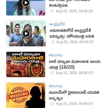
శంకుస్థాపన
Aug 05, 2026, 06:08 IST
ఆంధ్రప్రదేశ్
అమరావతిలోనే ఆంధ్రప్రదేశ్
భవిష్యత్తు: హోంమంత్రి అనిత
Aug 05, 2026, 06:08 IST
తెలంగాణ
లాల్ దర్వాజా మహంకాళి ఆలయ
చరిత్ర (16/20)
Aug 05, 2026, 06:08 IST
తెలంగాణ
దుబాయ్‌లో హైదరాబాద్ యువతి
అదృశ్యం
Aug 05, 2026, 06:08 IST