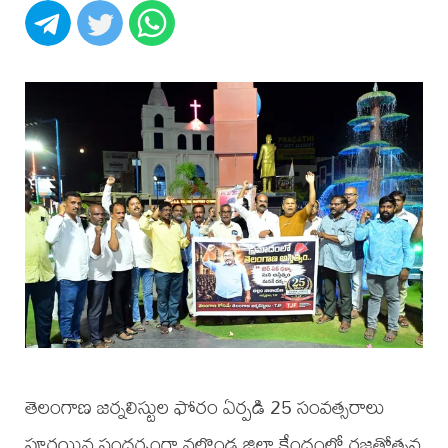
తెలంగాణ జర్నలిస్టుల ఫోరం ఏర్పడి 25 సంవత్సరాలు
పూర్తయిన సందర్భంగా నల్గొండ జిల్లా కేంద్రంలో రజతోత్సవ