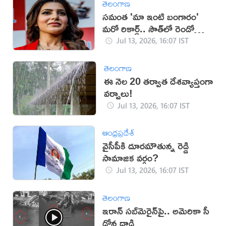
తెలంగాణ
సమంత 'మా ఇంటి బంగారం'
మరో రికార్డ్.. సౌత్‌లో రెండో
స్థానం!
Jul 13, 2026, 16:07 IST
తెలంగాణ
ఈ నెల 20 తర్వాత దేశవ్యాప్తంగా
వర్షాలు!
Jul 13, 2026, 16:07 IST
ఆంధ్రప్రదేశ్
వైసీపీకి దూరమౌతున్న రెడ్డి
సామాజిక వర్గం?
Jul 13, 2026, 16:07 IST
తెలంగాణ
ఇరాన్‌ సబ్‌మెరైన్‌పై.. అమెరికా సీ
డ్రోన్ల దాడి