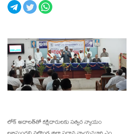
లోక్‌ అదాలత్‌తో కక్షిదారులకు సత్వర న్యాయం
లభిస్తుందని నల్గొండ జిల్లా ప్రధాన న్యాయమూర్తి ఎం.