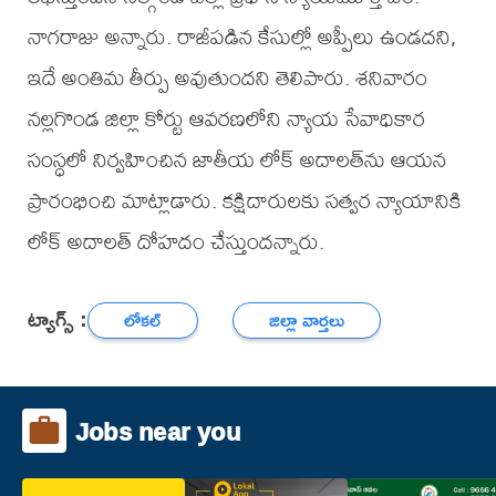
నాగరాజు అన్నారు. రాజీపడిన కేసుల్లో అప్పీలు ఉండదని,
ఇదే అంతిమ తీర్పు అవుతుందని తెలిపారు. శనివారం
నల్లగొండ జిల్లా కోర్టు ఆవరణలోని న్యాయ సేవాధికార
సంస్ధలో నిర్వహించిన జాతీయ లోక్‌ అదాలత్‌ను ఆయన
ప్రారంభించి మాట్లాడారు. కక్షిదారులకు సత్వర న్యాయానికి
లోక్‌ అదాలత్‌ దోహదం చేస్తుందన్నారు.
ట్యాగ్స్ :
లోకల్
జిల్లా వార్తలు
Jobs near you