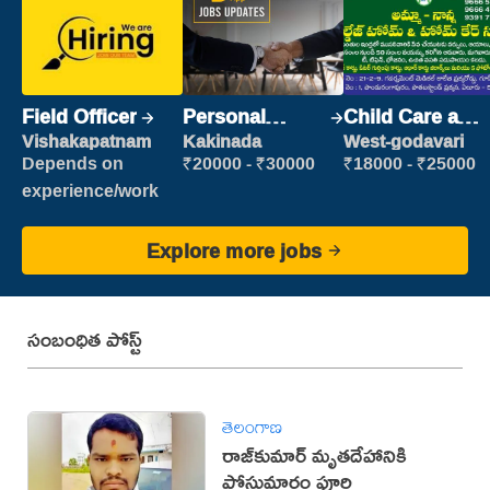
Field Officer
Personal
Child Care and
Assistant
Patient care
Vishakapatnam
Kakinada
West-godavari
Depends on
₹20000 - ₹30000
₹18000 - ₹25000
experience/work
Explore more jobs
సంబంధిత పోస్ట్
తెలంగాణ
రాజ్‌కుమార్‌ మృతదేహానికి
పోస్టుమార్టం పూర్తి