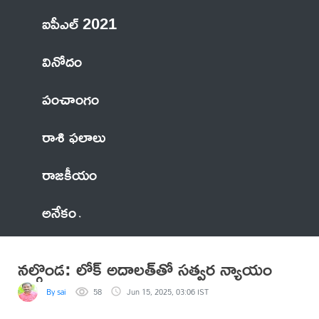
ఐపీఎల్ 2021
వినోదం
పంచాంగం
రాశి ఫలాలు
రాజకీయం
అనేకం
నల్గొండ: లోక్‌ అదాలత్‌తో సత్వర న్యాయం
By sai
58
Jun 15, 2025, 03:06 IST