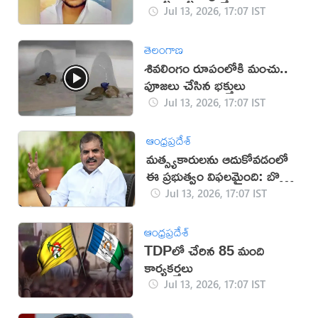
Jul 13, 2026, 17:07 IST
తెలంగాణ
శివలింగం రూపంలోకి మంచు..
పూజలు చేసిన భక్తులు
Jul 13, 2026, 17:07 IST
ఆంధ్రప్రదేశ్
మత్స్యకారులను ఆదుకోవడంలో
ఈ ప్రభుత్వం విఫలమైంది: బొత్స
సత్యనారాయణ
Jul 13, 2026, 17:07 IST
ఆంధ్రప్రదేశ్
TDPలో చేరిన 85 మంది
కార్యకర్తలు
Jul 13, 2026, 17:07 IST