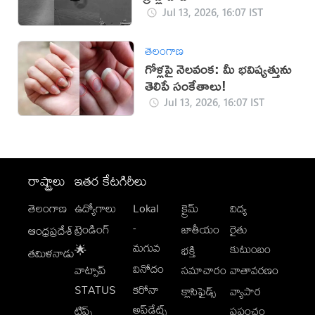
Jul 13, 2026, 16:07 IST
తెలంగాణ
గోళ్లపై నెలవంక: మీ భవిష్యత్తును
తెలిపే సంకేతాలు!
Jul 13, 2026, 16:07 IST
రాష్ట్రాలు
ఇతర కేటగిరీలు
తెలంగాణ
ఉద్యోగాలు
Lokal
క్రైమ్
విద్య
-
ట్రెండింగ్
జాతీయం
రైతు
ఆంధ్రప్రదేశ్
మగువ
కుటుంబం
🌟
భక్తి
తమిళనాడు
వినోదం
వాట్సాప్
సమాచారం
వాతావరణం
STATUS
కరోనా
క్లాసిఫైడ్స్
వ్యాపార
అప్‌డేట్స్
టిప్స్
ప్రపంచం