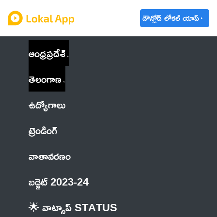
డౌన్లోడ్ లోకల్ యాప్
ఆంధ్రప్రదేశ్
తెలంగాణ
ఉద్యోగాలు
ట్రెండింగ్
వాతావరణం
బడ్జెట్ 2023-24
🌟 వాట్సాప్ STATUS