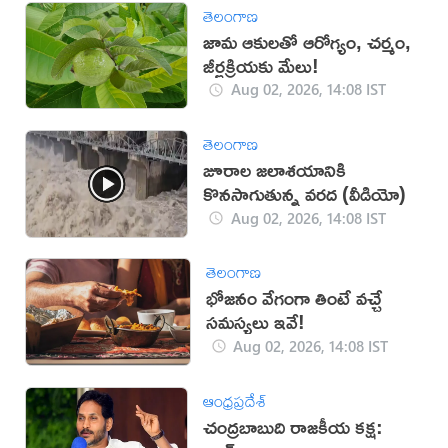
తెలంగాణ
జామ ఆకులతో ఆరోగ్యం, చర్మం,
జీర్ణక్రియకు మేలు!
Aug 02, 2026, 14:08 IST
తెలంగాణ
జూరాల జలాశయానికి
కొనసాగుతున్న వరద (వీడియో)
Aug 02, 2026, 14:08 IST
తెలంగాణ
భోజనం వేగంగా తింటే వచ్చే
సమస్యలు ఇవే!
Aug 02, 2026, 14:08 IST
ఆంధ్రప్రదేశ్
చంద్రబాబుది రాజకీయ కక్ష: