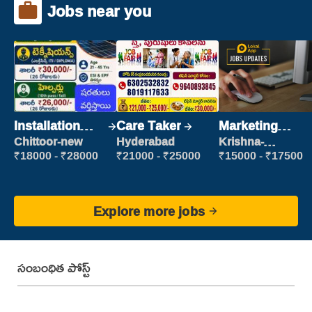
Jobs near you
Installation
Care Taker
Marketing
Engineer/
Executive
Chittoor-new
Hyderabad
Krishna-
vijayawada
Helper
₹18000 - ₹28000
₹21000 - ₹25000
₹15000 - ₹17500
Explore more jobs
సంబంధిత పోస్ట్