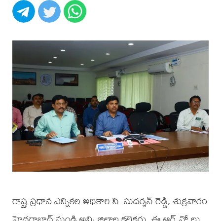
రాష్ట్ర ప్రధాన ఎన్నికల అధికారి సి. సుదర్శన్ రెడ్డి, శుక్రవారం
హైదరాబాద్ నుండి అన్ని జిల్లాల కలెక్టర్లు, ఈ ఆర్ వో లు,