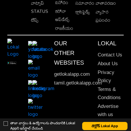
వినోదం
వాట్సాప్
సమాచారం
వాతావరణం
STATUS
కరోనా
క్లాసిఫైడ్స్
వ్యాపార
అప్‌డేట్స్
టిప్స్
ప్రపంచం
రాజకీయం
OUR
LOKAL
OTHER
Contact Us
WEBSITES
About Us
Privacy
getlokalapp.com
Policy
tamil.getlokalapp.com
Terms &
Conditions
Advertise
with us
Sitemap
తాజా వార్తలు & ఉద్యోగాలను పొందడానికి Lokal
డౌన్లోడ్ Lokal App
Appని ఇన్‌స్టాల్ చేయండి
This material may not be published, transmitted, rewritten or redistributed. © 2020 Lokal App. All rights reserved.