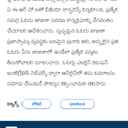
ఏ ఈ ఆర్ వో లతో వీడియో కాన్ఫరెన్స్ నిర్వహించి, ప్రత్యేక
సమగ్ర ఓటరు జాబితా సవరణ కార్యక్రమాన్ని వేగవంతం
చేయాలని ఆదేశించారు. స్వచ్ఛమైన ఓటరు జాబితా
ప్రజాస్వామ్య వ్యవస్థకు బలమైన పునాది అని, అర్హులైన ప్రతి
ఓటరు పేరు జాబితాలో ఉండేలా ప్రత్యేక చర్యలు
తీసుకోవాలని సూచించారు. ఓటర్లు ఎలక్షన్ కమిషన్
ఇంటిగ్రేటెడ్ నెట్‌వర్క్ ద్వారా ఆన్‌లైన్‌లో తమ వివరాలను
నమోదు చేసుకునే సౌకర్యం కల్పించామని తెలిపారు.
ట్యాగ్స్ :
లోకల్
పరిపాలన