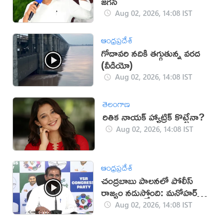
జగన్
Aug 02, 2026, 14:08 IST
ఆంధ్రప్రదేశ్
గోదావరి నదికి తగ్గుతున్న వరద
(వీడియో)
Aug 02, 2026, 14:08 IST
తెలంగాణ
రితిక నాయక్ హ్యాట్రిక్ కొట్టేనా?
Aug 02, 2026, 14:08 IST
ఆంధ్రప్రదేశ్
చంద్రబాబు పాలనలో పోలీస్
రాజ్యం నడుస్తోంది: మనోహర్
రెడ్డి
Aug 02, 2026, 14:08 IST