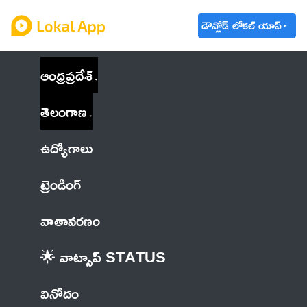
డౌన్లోడ్ లోకల్ యాప్
ఆంధ్రప్రదేశ్
తెలంగాణ
ఉద్యోగాలు
ట్రెండింగ్
వాతావరణం
🌟 వాట్సాప్ STATUS
వినోదం