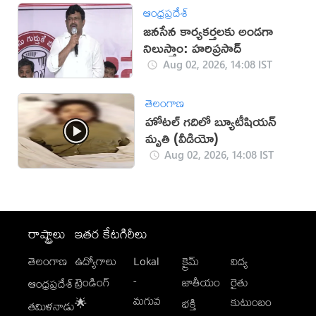
ఆంధ్రప్రదేశ్
జనసేన కార్యకర్తలకు అండగా
నిలుస్తాం: హరిప్రసాద్
Aug 02, 2026, 14:08 IST
తెలంగాణ
హోటల్ గదిలో బ్యూటీషియన్
మృతి (వీడియో)
Aug 02, 2026, 14:08 IST
రాష్ట్రాలు
ఇతర కేటగిరీలు
తెలంగాణ
ఉద్యోగాలు
Lokal
క్రైమ్
విద్య
-
ట్రెండింగ్
జాతీయం
రైతు
ఆంధ్రప్రదేశ్
మగువ
కుటుంబం
🌟
భక్తి
తమిళనాడు