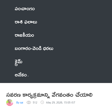
పంచాంగం
రాశి ఫలాలు
రాజకీయం
బంగారం-వెండి ధరలు
క్రైమ్
అనేకం
సవరణ కార్యక్రమాన్ని వేగవంతం చేయాలి
By sai
512
May 29, 2026, 15:05 IST