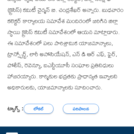
(క్రైసిస్) కమిటీ చైర్మన్ బి. చంద్రశేఖర్ అన్నారు. బుధవారం
కలెక్టర్ కార్యాలయ సమావేశ మందిరంలో జరిగిన జిల్లా
స్థాయి క్రైసిస్ కమిటీ సమావేశంలో ఆయన మాట్లాడారు.
ఈ సమావేశంలో పలు పారిశ్రామిక యాజమాన్యాలు,
ట్రాన్స్పోర్ట్, లారీ అసోసియేషన్, ఎన్ డి ఆర్ ఎఫ్, ఫైర్,
పోలీస్, రెవెన్యూ, ఐఎన్టీయూసీ సంఘాల ప్రతినిధులు
హాజరయ్యారు. కార్మికుల భద్రతకు ప్రాధాన్యత ఇవ్వాలని
అధికారులకు, యాజమాన్యాలకు సూచించారు.
ట్యాగ్స్ :
లోకల్
పరిపాలన