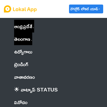
డౌన్లోడ్ లోకల్ యాప్
ఆంధ్రప్రదేశ్
తెలంగాణ
ఉద్యోగాలు
ట్రెండింగ్
వాతావరణం
🌟 వాట్సాప్ STATUS
వినోదం