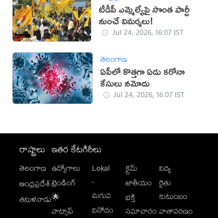
టీడీపీ ఎమ్మెల్యేపై సొంత పార్టీ
నుంచే విమర్శలు!
Jul 24, 2026, 16:07 IST
తెలంగాణ
ఏపీలో కొత్తగా ఏడు కరోనా
కేసులు నమోదు
Jul 24, 2026, 16:07 IST
రాష్ట్రాలు
ఇతర కేటగిరీలు
తెలంగాణ
ఉద్యోగాలు
Lokal
క్రైమ్
విద్య
-
ట్రెండింగ్
జాతీయం
రైతు
ఆంధ్రప్రదేశ్
మగువ
కుటుంబం
🌟
భక్తి
తమిళనాడు
వినోదం
వాట్సాప్
సమాచారం
వాతావరణం