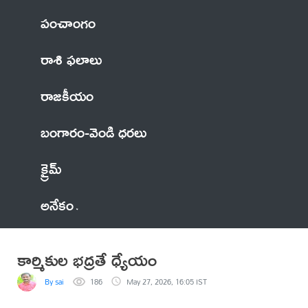
పంచాంగం
రాశి ఫలాలు
రాజకీయం
బంగారం-వెండి ధరలు
క్రైమ్
అనేకం
కార్మికుల భద్రతే ధ్యేయం
By sai
186
May 27, 2026, 16:05 IST