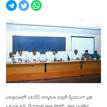
పరిశ్రమలలో పనిచేసే కార్మికుల భద్రతే ధ్యేయంగా ప్రతి
ఒక్కరూ కృషి చేయాలని జిల్లా కలెక్టర్, జిల్లా సంక్షోభ