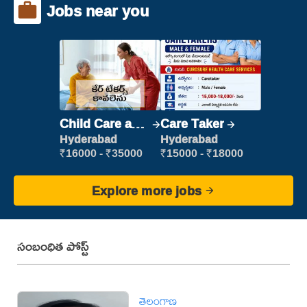
Jobs near you
Child Care and
Care Taker
Patient care
Hyderabad
Hyderabad
₹16000 - ₹35000
₹15000 - ₹18000
Explore more jobs
సంబంధిత పోస్ట్
తెలంగాణ