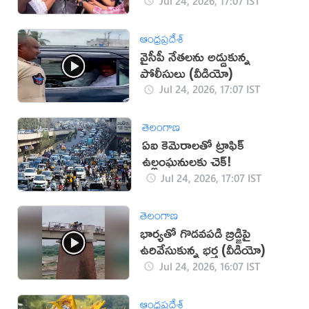
ట్వీట్
Jul 24, 2026, 17:07 IST
ఆంధ్రప్రదేశ్
వైసీపీ నేతలను అడ్డుకున్న
పోలీసులు (వీడియో)
Jul 24, 2026, 17:07 IST
తెలంగాణ
ఏఐ కెమెరాలతో ట్రాఫిక్
ఉల్లంఘనులకు చెక్!
Jul 24, 2026, 17:07 IST
తెలంగాణ
భార్యతో గొడవపడి బ్రిడ్జిపై
ఉరివేసుకున్న భర్త (వీడియో)
Jul 24, 2026, 16:07 IST
ఆంధ్రప్రదేశ్