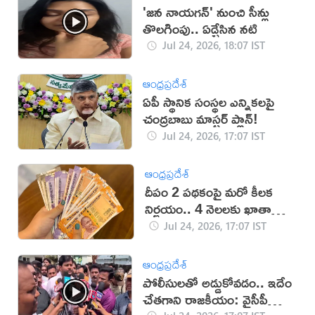
'జన నాయగన్' నుంచి సీన్లు
తొలగింపు.. ఏడ్చేసిన నటి
Jul 24, 2026, 18:07 IST
ఆంధ్రప్రదేశ్
ఏపీ స్థానిక సంస్థల ఎన్నికలపై
చంద్రబాబు మాస్టర్ ప్లాన్!
Jul 24, 2026, 17:07 IST
ఆంధ్రప్రదేశ్
దీపం 2 పథకంపై మరో కీలక
నిర్ణయం.. 4 నెలలకు ఖాతాల్లోకి
డబ్బులు
Jul 24, 2026, 17:07 IST
ఆంధ్రప్రదేశ్
పోలీసులతో అడ్డుకోవడం.. ఇదేం
చేతగాని రాజకీయం: వైసీపీ