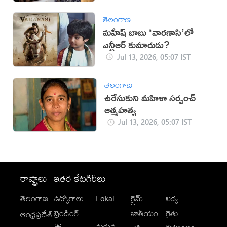
తెలంగాణ
మహేష్ బాబు ‘వారణాసి’లో
ఎన్టీఆర్ కుమారుడు?
Jul 13, 2026, 05:07 IST
తెలంగాణ
ఉరేసుకుని మహిళా సర్పంచ్
ఆత్మహత్య
Jul 13, 2026, 05:07 IST
రాష్ట్రాలు
ఇతర కేటగిరీలు
తెలంగాణ
ఉద్యోగాలు
Lokal
క్రైమ్
విద్య
-
ట్రెండింగ్
జాతీయం
రైతు
ఆంధ్రప్రదేశ్
మగువ