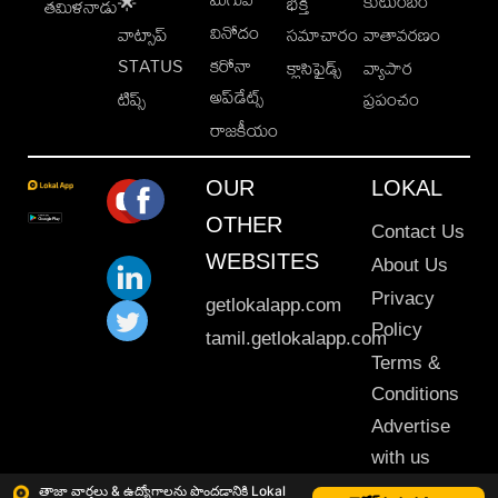
కుటుంబం
🌟
భక్తి
తమిళనాడు
వినోదం
వాట్సాప్
సమాచారం
వాతావరణం
STATUS
కరోనా
క్లాసిఫైడ్స్
వ్యాపార
అప్‌డేట్స్
టిప్స్
ప్రపంచం
రాజకీయం
OUR
LOKAL
OTHER
Contact Us
WEBSITES
About Us
Privacy
getlokalapp.com
Policy
tamil.getlokalapp.com
Terms &
Conditions
Advertise
with us
Sitemap
తాజా వార్తలు & ఉద్యోగాలను పొందడానికి Lokal