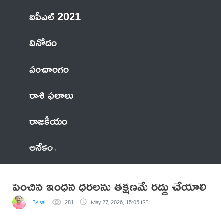
ఐపీఎల్ 2021
వినోదం
పంచాంగం
రాశి ఫలాలు
రాజకీయం
అనేకం
పెంచిన ఇంధన ధరలను తక్షణమే రద్దు చేయాలి
By sai
281
May 27, 2026, 15:05 IST