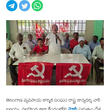
తెలంగాణ వ్యవసాయ కార్మిక సంఘం రాష్ట్ర కార్యదర్శి నారీ
ఐలయ్య, నల్లగొండ జిల్లా కేంద్రంలోని
మోదీ
ప్రభుత్వం దేశ