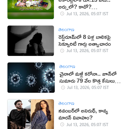
అర్హులో? కాదో?
తెలుసుకోండిలా..
Jul 13, 2026, 05:07 IST
తెలంగాణ
రెస్ట్‌రూమ్‌లో 8 ఏళ్ల బాలికపై
సెక్యూరిటీ గార్డు అత్యాచారం
Jul 13, 2026, 05:07 IST
తెలంగాణ
చైనాలో మళ్లీ కరోనా.. జూన్‌లో
సుమారు 79 వేల కొత్త కేసులు
నమోదు
Jul 13, 2026, 05:07 IST
తెలంగాణ
నవంబర్‌లో అనిరుధ్, కావ్య
మారన్ వివాహం?
Jul 13, 2026, 05:07 IST