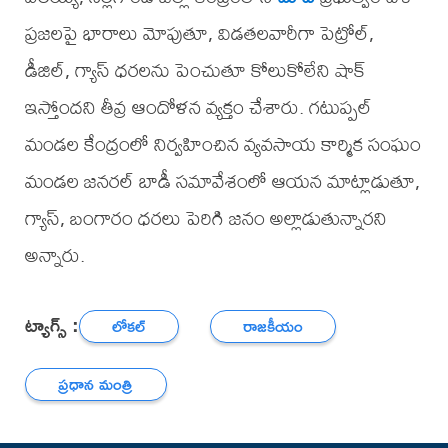
ప్రజలపై భారాలు మోపుతూ, విడతలవారీగా పెట్రోల్,
డీజిల్, గ్యాస్ ధరలను పెంచుతూ కోలుకోలేని షాక్‌
ఇస్తోందని తీవ్ర ఆందోళన వ్యక్తం చేశారు. గటుప్పల్
మండల కేంద్రంలో నిర్వహించిన వ్యవసాయ కార్మిక సంఘం
మండల జనరల్ బాడీ సమావేశంలో ఆయన మాట్లాడుతూ,
గ్యాస్, బంగారం ధరలు పెరిగి జనం అల్లాడుతున్నారని
అన్నారు.
ట్యాగ్స్ :
లోకల్
రాజకీయం
ప్రధాన మంత్రి