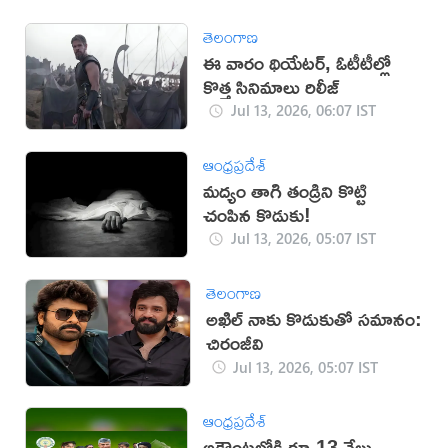
తెలంగాణ
ఈ వారం థియేటర్, ఓటీటీల్లో
కొత్త సినిమాలు రిలీజ్
Jul 13, 2026, 06:07 IST
ఆంధ్రప్రదేశ్
మద్యం తాగి తండ్రిని కొట్టి
చంపిన కొడుకు!
Jul 13, 2026, 05:07 IST
తెలంగాణ
అఖిల్‌ నాకు కొడుకుతో సమానం:
చిరంజీవి
Jul 13, 2026, 05:07 IST
ఆంధ్రప్రదేశ్
అకౌంట్లలోకి రూ.13 వేలు..