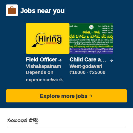
Jobs near you
Field Officer
Child Care and
Patient care
Vishakapatnam
West-godavari
Depends on
₹18000 - ₹25000
experience/work
Explore more jobs
సంబంధిత పోస్ట్