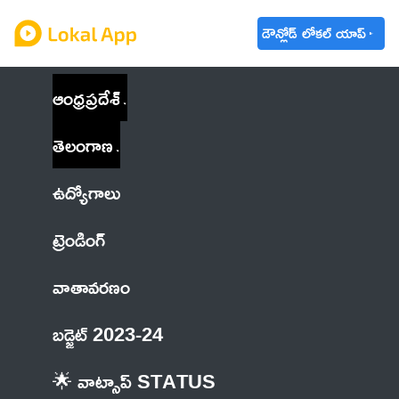
డౌన్లోడ్ లోకల్ యాప్
ఆంధ్రప్రదేశ్
తెలంగాణ
ఉద్యోగాలు
ట్రెండింగ్
వాతావరణం
బడ్జెట్ 2023-24
🌟 వాట్సాప్ STATUS