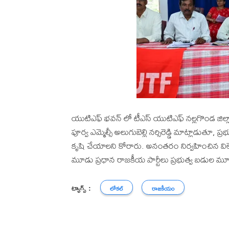
యుటిఎఫ్ భవన్ లో టీఎస్ యుటిఎఫ్ నల్లగొండ జిల్ల
పూర్వ ఎమ్మెల్సీ అలుగుబెల్లి నర్సిరెడ్డి మాట్లాడుతూ
కృషి చేయాలని కోరారు. అనంతరం నిర్వహించిన వ
మూడు ప్రధాన రాజకీయ పార్టీలు ప్రభుత్వ బడుల 
ట్యాగ్స్ :
లోకల్
రాజకీయం