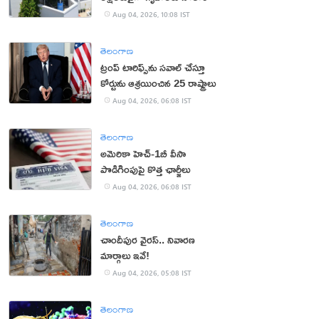
Aug 04, 2026, 10:08 IST
తెలంగాణ
ట్రంప్ టారిఫ్స్‌ను స‌వాల్ చేస్తూ
కోర్టును ఆశ్ర‌యించిన 25 రాష్ట్రాలు
Aug 04, 2026, 06:08 IST
తెలంగాణ
అమెరికా హెచ్-1బీ వీసా
పొడిగింపుపై కొత్త ఛార్జీలు
Aug 04, 2026, 06:08 IST
తెలంగాణ
చాందీపుర వైరస్.. నివారణ
మార్గాలు ఇవే!
Aug 04, 2026, 05:08 IST
తెలంగాణ