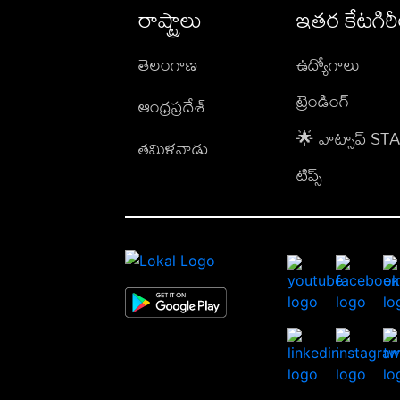
రాష్ట్రాలు
ఇతర కేటగిర
తెలంగాణ
ఉద్యోగాలు
ట్రెండింగ్
ఆంధ్రప్రదేశ్
🌟 వాట్సాప్ S
తమిళనాడు
టిప్స్