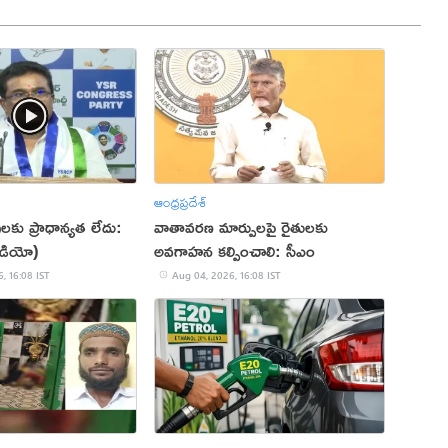
ఆంధ్రప్రదేశ్
ులకు ప్రాధాన్యత లేదు:
వాతావరణ మార్పులపై రైతులకు
ీడియో)
అవగాహన కల్పించాలి: సీఎం
, 16:08 IST
Aug 04, 2026, 16:08 IST