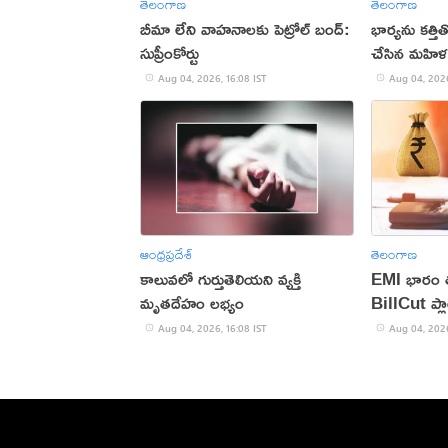
తెలంగాణ
తెలంగాణ
బీమా లేని వాహనాలకు పెట్రోల్ బంద్:
భార్యను కత్త
సుప్రీంకోర్టు
చేసిన మహిళ
Aug 04, 2026, 16:08 IST
Aug 04, 2026
ఆంధ్రప్రదేశ్
తెలంగాణ
కాలువలో గుర్తుతెలియని వ్యక్తి
EMI భారం తగ
మృతదేహం లభ్యం
BillCut ప్లా
Aug 04, 2026, 16:08 IST
Aug 04, 2026