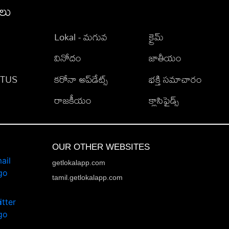
ీలు
Lokal - మగువ
క్రైమ్
వినోదం
జాతీయం
TATUS
కరోనా అప్‌డేట్స్
భక్తి సమాచారం
రాజకీయం
క్లాసిఫైడ్స్
OUR OTHER WEBSITES
getlokalapp.com
tamil.getlokalapp.com