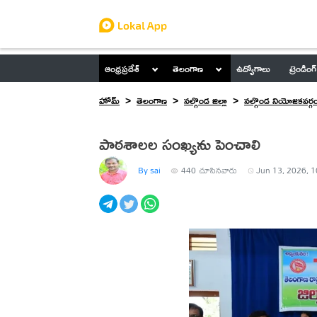
ఆంధ్రప్రదేశ్
తెలంగాణ
ఉద్యోగాలు
ట్రెండింగ్
హోమ్
తెలంగాణ
నల్గొండ జిల్లా
నల్గొండ నియోజకవర్గ
పాఠశాలల సంఖ్యను పెంచాలి
By sai
440
చూసినవారు
Jun 13, 2026, 1