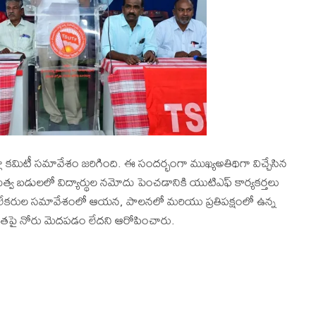
ా కమిటీ సమావేశం జరిగింది. ఈ సందర్భంగా ముఖ్యఅతిథిగా విచ్చేసిన
, ప్రభుత్వ బడులలో విద్యార్థుల నమోదు పెంచడానికి యుటిఎఫ్ కార్యకర్తలు
ిలేకరుల సమావేశంలో ఆయన, పాలనలో మరియు ప్రతిపక్షంలో ఉన్న
మూతపై నోరు మెదపడం లేదని ఆరోపించారు.