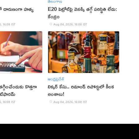
తెలంగాణ
ితో దారుణంగా హత్య
E20 పెట్రోల్‌పై వెనక్కి తగ్గే పరిస్థితి లేదు:
కేంద్రం
, 16:08 IST
Aug 04, 2026, 16:08 IST
ఆంధ్రప్రదేశ్
్గించేందుకు కొత్తగా
లిక్కర్ కేసు.. రిమాండ్​ రిపోర్టులో కీలక
ట్‌ఫారమ్
అంశాలు!
, 16:08 IST
Aug 04, 2026, 16:08 IST