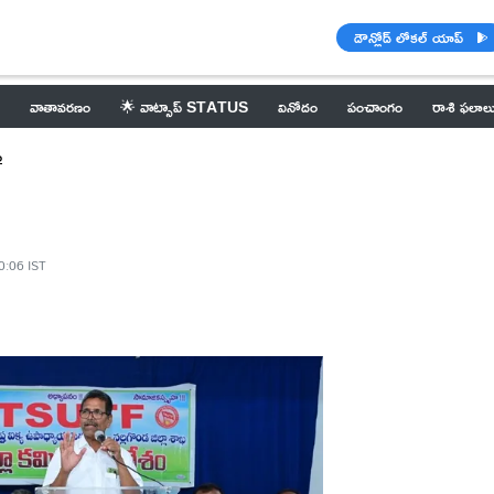
డౌన్లోడ్ లోకల్ యాప్
వాతావరణం
🌟 వాట్సాప్ STATUS
వినోదం
పంచాంగం
రాశి ఫలాల
ం
0:06 IST