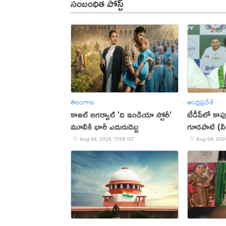
సంబంధిత పోస్ట్
తెలంగాణ
ఆంధ్రప్రదేశ్
కాజల్ అగర్వాల్ 'ది ఇండియా స్టోరీ'
టీడీపీలో కాప
మూవీకి భారీ ఎదురుదెబ్బ
గూడపాటి (వ
Aug 04, 2026, 17:08 IST
Aug 04, 2026