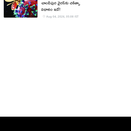
చాందీపుర వైరస్‌కు చికిత్సా
విధానం ఇదే!
Aug 04, 2026, 05:08 IST