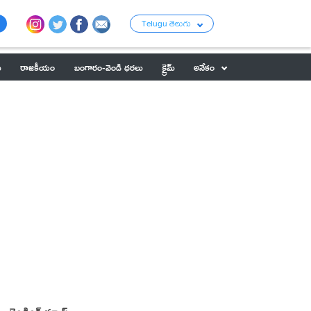
Telugu తెలుగు
ు
రాజకీయం
బంగారం-వెండి ధరలు
క్రైమ్
అనేకం