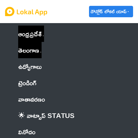
డౌన్లోడ్ లోకల్ యాప్
ఆంధ్రప్రదేశ్
తెలంగాణ
ఉద్యోగాలు
ట్రెండింగ్
వాతావరణం
🌟 వాట్సాప్ STATUS
వినోదం