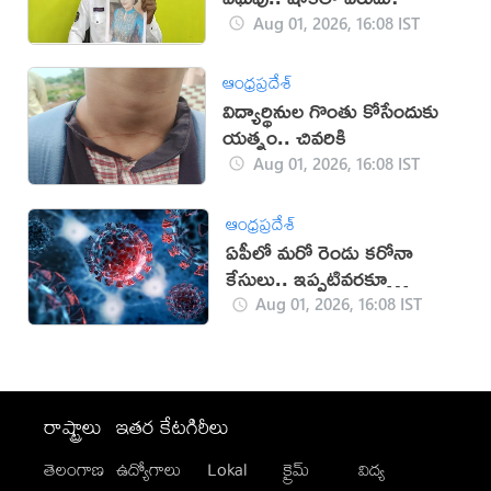
Aug 01, 2026, 16:08 IST
ఆంధ్రప్రదేశ్
విద్యార్థినుల గొంతు కోసేందుకు
యత్నం.. చివరికి
Aug 01, 2026, 16:08 IST
ఆంధ్రప్రదేశ్
ఏపీలో మరో రెండు కరోనా
కేసులు.. ఇప్పటివరకూ
ఎన్నంటే?
Aug 01, 2026, 16:08 IST
రాష్ట్రాలు
ఇతర కేటగిరీలు
తెలంగాణ
ఉద్యోగాలు
Lokal
క్రైమ్
విద్య