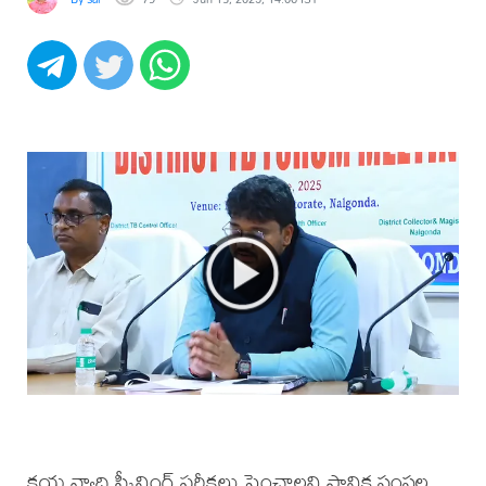
క్షయ వ్యాధి స్క్రీనింగ్ పరీక్షలు పెంచాలని స్థానిక సంస్థల