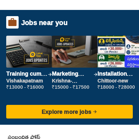
Jobs near you
Training cum
Marketing
Installation
Placement
Executive
Engineer/
Vishakapatnam
Krishna-
Chittoor-new
vijayawada
Helper
₹13000 - ₹16000
₹15000 - ₹17500
₹18000 - ₹28000
Explore more jobs
సంబంధిత పోస్ట్