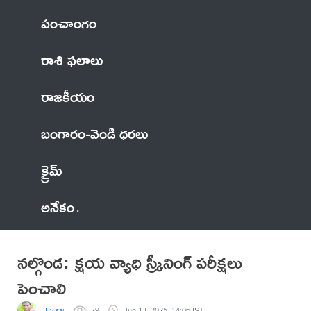
పంచాంగం
రాశి ఫలాలు
రాజకీయం
బంగారం-వెండి ధరలు
క్రైమ్
అనేకం
నల్గొండ: క్షయ వ్యాధి స్క్రీనింగ్ పరీక్షలు
పెంచాలి
By sai
79
Jun 13, 2025, 14:06 IST