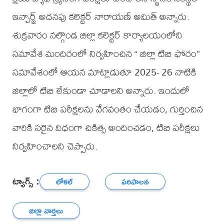
ఇన్చార్జ్ అదనపు కలెక్టర్ నారాయణ్ అమిత్ అన్నారు.
శుక్రవారం నల్గొండ జిల్లా కలెక్టర్ కార్యాలయంలోని
సమావేశ మందిరంలో నిర్వహించిన “ జిల్లా టిబి ఫోరం”
సమావేశంలో ఆయన మాట్లాడుతూ 2025- 26 నాటికి
జిల్లాలో టిబి లేకుండా చూడాలని అన్నారు. ఇందులో
భాగంగా టిబి పరీక్షలను వేగవంతం చేయడం, గుర్తించిన
వారికి సరైన విధంగా చికిత్స అందించడం, టిబి పరీక్షలు
నిర్వహించాలని చెప్పారు.
ట్యాగ్స్ :
లోకల్
పరిపాలన
జిల్లా వార్తలు