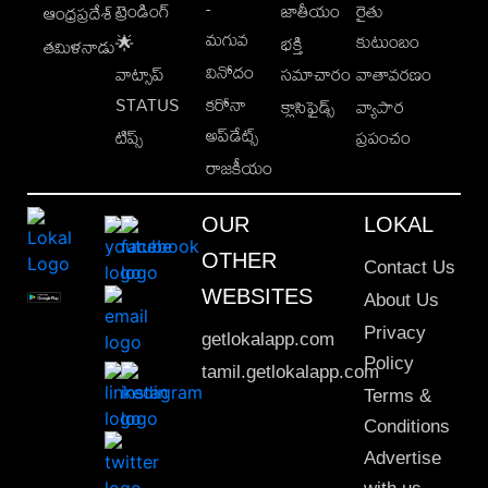
-
ట్రెండింగ్
జాతీయం
రైతు
ఆంధ్రప్రదేశ్
మగువ
కుటుంబం
🌟
భక్తి
తమిళనాడు
వినోదం
వాట్సాప్
సమాచారం
వాతావరణం
STATUS
కరోనా
క్లాసిఫైడ్స్
వ్యాపార
అప్‌డేట్స్
టిప్స్
ప్రపంచం
రాజకీయం
OUR
LOKAL
OTHER
Contact Us
WEBSITES
About Us
Privacy
getlokalapp.com
Policy
tamil.getlokalapp.com
Terms &
Conditions
Advertise