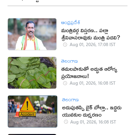
ఆంధ్రప్రదేశ్
మంత్రివర్గ విస్తరణ.. పల్లా
శ్రీనివాసరావుకు మంత్రి పదవి?
Aug 01, 2026, 17:08 IST
తెలంగాణ
తమలపాకుతో అద్భుత ఆరోగ్య
ప్రయోజనాలు!
Aug 01, 2026, 16:08 IST
తెలంగాణ
అదుపుతప్పి బైక్ బోల్తా.. ఇద్దరు
యువకుల దుర్మరణం
Aug 01, 2026, 16:08 IST