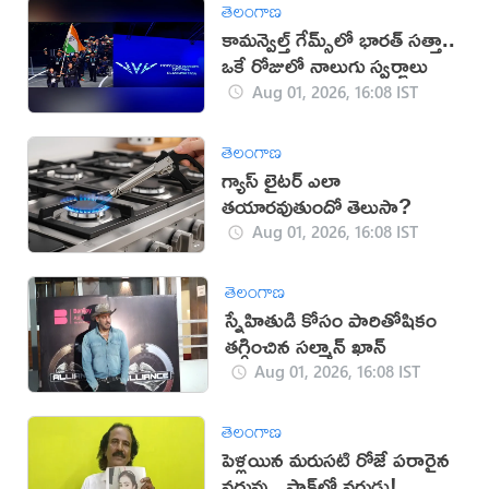
తెలంగాణ
కామన్వెల్త్ గేమ్స్‌లో భారత్‌ సత్తా..
ఒకే రోజులో నాలుగు స్వర్ణాలు
Aug 01, 2026, 16:08 IST
తెలంగాణ
గ్యాస్ లైటర్ ఎలా
తయారవుతుందో తెలుసా?
Aug 01, 2026, 16:08 IST
తెలంగాణ
స్నేహితుడి కోసం పారితోషికం
తగ్గించిన సల్మాన్ ఖాన్
Aug 01, 2026, 16:08 IST
తెలంగాణ
పెళ్లయిన మరుసటి రోజే పరారైన
వధువు.. షాక్‌లో వరుడు!