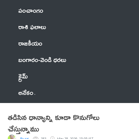
పంచాంగం
రాశి ఫలాలు
రాజకీయం
బంగారం-వెండి ధరలు
క్రైమ్
అనేకం
తడిసిన ధాన్యాన్ని కూడా కొనుగోలు
చేస్తున్నాము
By sai
283
May 28, 2026, 15:05 IST