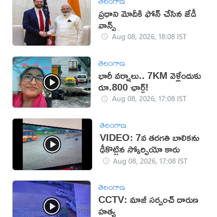
తెలంగాణ
ప్రధాని మోదీకి ఫోన్ చేసిన జేడీ
వాన్స్
Aug 08, 2026, 18:08 IST
తెలంగాణ
భారీ వర్షాలు.. 7KM వెళ్లేందుకు
రూ.800 ఛార్జ్!
Aug 08, 2026, 17:08 IST
తెలంగాణ
VIDEO: 7వ తరగతి బాలికను
ఢీకొట్టిన స్కోర్పియో కారు
Aug 08, 2026, 17:08 IST
తెలంగాణ
CCTV: మాజీ సర్పంచ్ దారుణ
హత్య