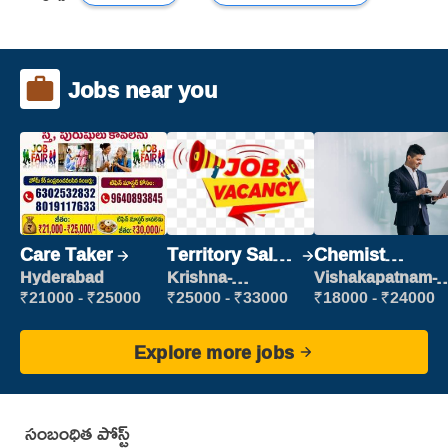
Jobs near you
Care Taker
Territory Sales
Chemist
Manager
Production
Hyderabad
Krishna-
Vishakapatnam-
vijayawada
new
Executive
₹21000 - ₹25000
₹25000 - ₹33000
₹18000 - ₹24000
Explore more jobs
సంబంధిత పోస్ట్