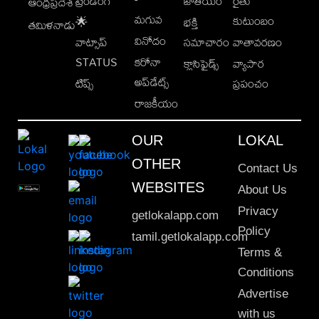
ట్రెండింగ్
జాతీయం
రైతు
ఆంధ్రప్రదేశ్
మగువ
కుటుంబం
🌟
భక్తి
తమిళనాడు
వినోదం
వాట్సాప్
సమాచారం
వాతావరణం
STATUS
కరోనా
క్లాసిఫైడ్స్
వ్యాపార
అప్‌డేట్స్
టిప్స్
ప్రపంచం
రాజకీయం
OUR
LOKAL
OTHER
Contact Us
WEBSITES
About Us
Privacy
getlokalapp.com
Policy
tamil.getlokalapp.com
Terms &
Conditions
Advertise
with us