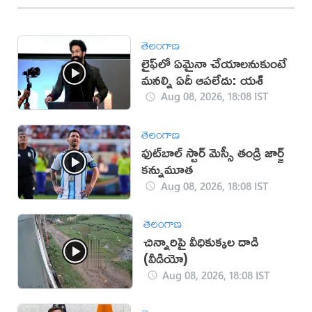
తెలంగాణ
లైఫ్‌లో ఏమైనా చేయాలనుకుంటే
మనల్ని ఏదీ ఆపలేదు: యశ్
Aug 08, 2026, 18:08 IST
తెలంగాణ
ఫుట్‌బాల్ స్టార్ మెస్సీ తండ్రి జార్జ్
కన్నుమూత
Aug 08, 2026, 18:08 IST
తెలంగాణ
చిన్నారిపై వీధికుక్కల దాడి
(వీడియో)
Aug 08, 2026, 18:08 IST