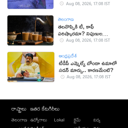
Aug 08, 2026, 17:08 IST
తెలంగాణ
తలనొప్పికి టీ, కాఫీ
పరిష్కారమా? నిపుణుల
సూచనలు ఇవే!
Aug 08, 2026, 17:08 IST
ఆంధ్రప్రదేశ్
టీడీపీ ఎమ్మెల్యే బోండా ఉమాలో
సడన్‌ మార్పు.. కారణమేంటి?
Aug 08, 2026, 17:08 IST
రాష్ట్రాలు
ఇతర కేటగిరీలు
తెలంగాణ
ఉద్యోగాలు
Lokal
క్రైమ్
విద్య
-