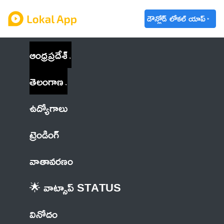
డౌన్లోడ్ లోకల్ యాప్
ఆంధ్రప్రదేశ్
తెలంగాణ
ఉద్యోగాలు
ట్రెండింగ్
వాతావరణం
🌟 వాట్సాప్ STATUS
వినోదం