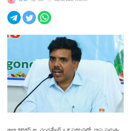
జిల్లా కలెక్టర్ బి. చంద్రశేఖర్ ఒక ప్రకటనలో, రాష్ట్ర ప్రభుత్వ