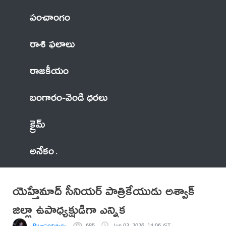
పంచాంగం
రాశి ఫలాలు
రాజకీయం
బంగారం-వెండి ధరలు
క్రైమ్
అనేకం
యెహ్తేమాద్ సీనియర్ పాత్రికేయుడు అశ్వాక్
జిల్లా ఉపాధ్యక్షుడిగా ఎన్నిక
By అపరిచితుడు
685
Jun 03, 2026, 14:06 IST