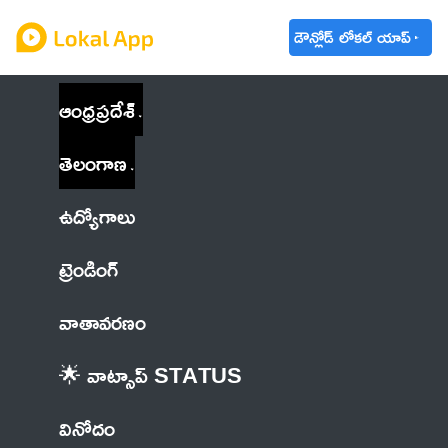
డౌన్లోడ్ లోకల్ యాప్
ఆంధ్రప్రదేశ్
తెలంగాణ
ఉద్యోగాలు
ట్రెండింగ్
వాతావరణం
🌟 వాట్సాప్ STATUS
వినోదం