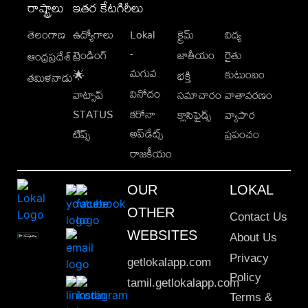
రాష్ట్రాలు
ఇతర కేటగిరీలు
తెలంగాణ
ఉద్యోగాలు
Lokal
క్రైమ్
విద్య
-
ట్రెండింగ్
జాతీయం
రైతు
ఆంధ్రప్రదేశ్
మగువ
కుటుంబం
🌟
భక్తి
తమిళనాడు
వినోదం
వాట్సాప్
సమాచారం
వాతావరణం
STATUS
కరోనా
క్లాసిఫైడ్స్
వ్యాపార
అప్‌డేట్స్
టిప్స్
ప్రపంచం
రాజకీయం
OUR
LOKAL
OTHER
Contact Us
WEBSITES
About Us
Privacy
getlokalapp.com
Policy
tamil.getlokalapp.com
Terms &