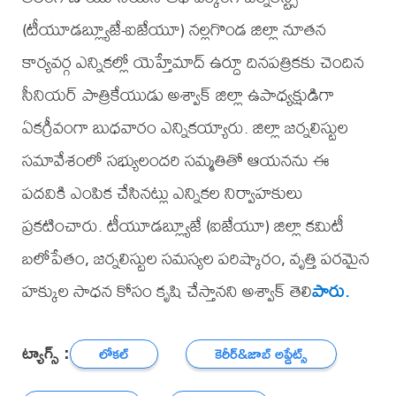
(టీయూడబ్ల్యూజే-ఐజేయూ) నల్లగొండ జిల్లా నూతన
కార్యవర్గ ఎన్నికల్లో యెహ్తేమాద్ ఉర్దూ దినపత్రికకు చెందిన
సీనియర్ పాత్రికేయుడు అశ్వాక్ జిల్లా ఉపాధ్యక్షుడిగా
ఏకగ్రీవంగా బుధవారం ఎన్నికయ్యారు. జిల్లా జర్నలిస్టుల
సమావేశంలో సభ్యులందరి సమ్మతితో ఆయనను ఈ
పదవికి ఎంపిక చేసినట్లు ఎన్నికల నిర్వాహకులు
ప్రకటించారు. టీయూడబ్ల్యూజే (ఐజేయూ) జిల్లా కమిటీ
బలోపేతం, జర్నలిస్టుల సమస్యల పరిష్కారం, వృత్తి పరమైన
హక్కుల సాధన కోసం కృషి చేస్తానని అశ్వాక్ తెలి
పారు.
ట్యాగ్స్ :
లోకల్
కెరీర్‌&జాబ్ అప్డేట్స్