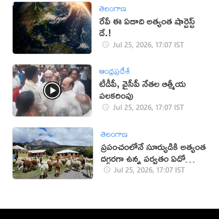
తెలంగాణ
రేపే ఈ ఏడాది అత్యంత షార్టెస్ట్
డే.!
Jul 25, 2026, 17:07 IST
ఆంధ్రప్రదేశ్
టీడీపీ, వైసీపీ నేతల ఆత్మీయ
పలకరింపు
Jul 25, 2026, 17:07 IST
తెలంగాణ
ప్రపంచంలోనే సూర్యుడికి అత్యంత
దగ్గరగా ఉన్న పర్వతం ఏదో
తెలుసా?
Jul 25, 2026, 17:07 IST