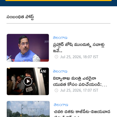
సంబంధిత పోస్ట్
తెలంగాణ
ప్రహ్లాద్ జోషి ముందున్న సవాళ్లు
ఇవే..
Jul 25, 2026, 18:07 IST
తెలంగాణ
విద్యాశాఖ మంత్రి ఎవరైనా
యువత కోసం పనిచేయండి:
సీజేపీ
Jul 25, 2026, 17:07 IST
తెలంగాణ
చివరి దశకు కాజీపేట-విజయవాడ