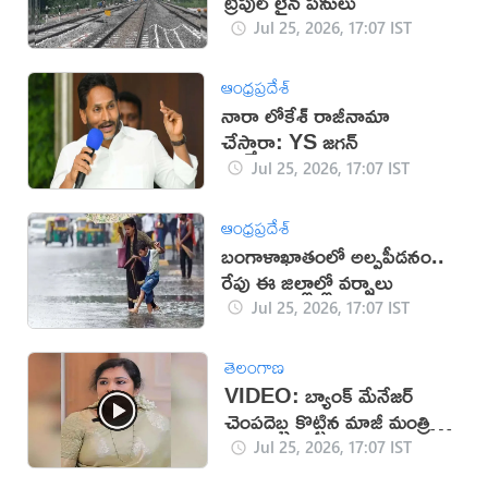
ట్రిపుల్ లైన్ పనులు
Jul 25, 2026, 17:07 IST
ఆంధ్రప్రదేశ్
నారా లోకేశ్ రాజీనామా
చేస్తారా: YS జగన్
Jul 25, 2026, 17:07 IST
ఆంధ్రప్రదేశ్
బంగాళాఖాతంలో అల్పపీడనం..
రేపు ఈ జిల్లాల్లో వర్షాలు
Jul 25, 2026, 17:07 IST
తెలంగాణ
VIDEO: బ్యాంక్ మేనేజర్
చెంపదెబ్బ కొట్టిన మాజీ మంత్రి
కూతురు
Jul 25, 2026, 17:07 IST