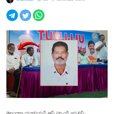
తెలంగాణ యూనియన్ ఆఫ్ వర్కింగ్ జర్నలిస్ట్స్