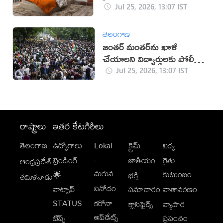
Jul 25, 2026, 13:07 IST
తెలంగాణ
జంతర్ మంతర్‌ను ఖాళీ
చేయాలని విద్యార్థులకు పోలీసుల
సూచన
Jul 25, 2026, 13:07 IST
రాష్ట్రాలు
ఇతర కేటగిరీలు
తెలంగాణ
ఉద్యోగాలు
Lokal
క్రైమ్
విద్య
-
ట్రెండింగ్
జాతీయం
రైతు
ఆంధ్రప్రదేశ్
మగువ
కుటుంబం
🌟
భక్తి
తమిళనాడు
వినోదం
వాట్సాప్
సమాచారం
వాతావరణం
STATUS
కరోనా
క్లాసిఫైడ్స్
వ్యాపార
అప్‌డేట్స్
టిప్స్
ప్రపంచం