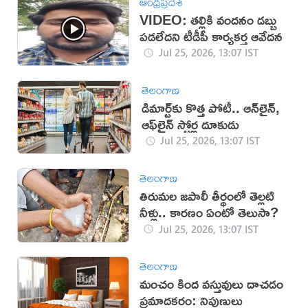
ఆంధ్రప్రదేశ్
VIDEO: తల్లికి వందనం డ‌బ్బు
ప‌డ‌లేద‌ని టీడీపీ కార్యకర్త ఆవేదన
Jul 25, 2026, 13:07 IST
తెలంగాణ
డిమార్ట్‌కు కొత్త పోటీ.. ఆన్‌లైన్,
ఆఫ్‌లైన్ స్టోర్ల దూకుడు
Jul 25, 2026, 13:07 IST
తెలంగాణ
తిరుమల జపాలీ తీర్థంలో తెల్లటి
నీళ్లు.. కారణం ఏంటో తెలుసా?
Jul 25, 2026, 13:07 IST
తెలంగాణ
మంచం కింద వస్తువులు దాచడం
ప్రమాదకరం: నిపుణులు