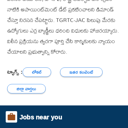
నాటికి అపాయింట్‌మెంట్ డేట్ ప్రకటించాలని డిమాండ్
చేస్తూ నిరసన చేపట్టారు. TGRTC-JAC పిలుపు మేరకు
ఉద్యోగులు ఎర్ర బ్యాడ్జీలు ధరించి విధులకు హాజరయ్యారు.
విలీన ప్రక్రియను త్వరగా పూర్తి చేసి కార్మికులకు న్యాయం
చేయాలని ప్రభుత్వాన్ని కోరారు.
ట్యాగ్స్ :
లోకల్
ఇతర కంటెంట్
జిల్లా వార్తలు
Jobs near you