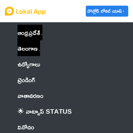
డౌన్లోడ్ లోకల్ యాప్
ఆంధ్రప్రదేశ్
తెలంగాణ
ఉద్యోగాలు
ట్రెండింగ్
వాతావరణం
🌟 వాట్సాప్ STATUS
వినోదం