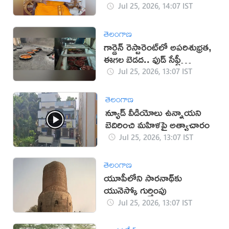
వైరల్
Jul 25, 2026, 14:07 IST
తెలంగాణ
గార్డెన్ రెస్టారెంట్‌లో అపరిశుభ్రత,
ఈగల బెడద.. ఫుడ్ సేఫ్టీ
అధికారుల కొరడా
Jul 25, 2026, 13:07 IST
తెలంగాణ
న్యూడ్ వీడియోలు ఉన్నాయ‌ని
బెదిరించి మ‌హిళ‌పై అత్యాచారం
Jul 25, 2026, 13:07 IST
తెలంగాణ
యూపీలోని సారనాథ్‌‌కు
యునెస్కో గుర్తింపు
Jul 25, 2026, 13:07 IST