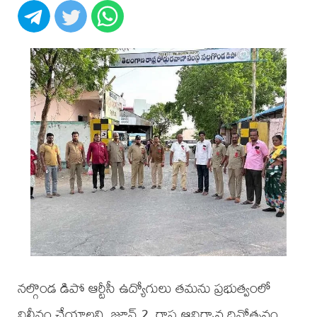
నల్గొండ డిపో ఆర్టీసీ ఉద్యోగులు తమను ప్రభుత్వంలో
విలీనం చేయాలని, జూన్ 2, రాష్ట్ర ఆవిర్భావ దినోత్సవం