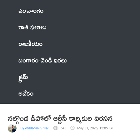
పంచాంగం
రాశి ఫలాలు
రాజకీయం
బంగారం-వెండి ధరలు
క్రైమ్
అనేకం
నల్గొండ డిపోలో ఆర్టీసీ కార్మికుల నిరసన
By vaddagani Srikanth
543
May 31, 2026, 15:05 IST