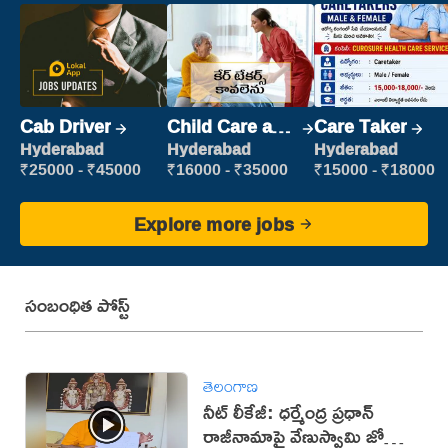
Cab Driver
Child Care and
Care Taker
Patient care
Hyderabad
Hyderabad
Hyderabad
₹25000 - ₹45000
₹16000 - ₹35000
₹15000 - ₹18000
Explore more jobs
సంబంధిత పోస్ట్
తెలంగాణ
నీట్ లీకేజీ: ధర్మేంద్ర ప్రధాన్
రాజీనామాపై వేణుస్వామి జోస్యం