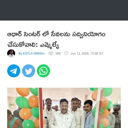
అనేకం
ఆధార్ సెంటర్ లో సేవలను సద్వినియోగం
చేసుకోవాలి: ఎమ్మెల్యే
By KOTLA SRINIVASA REDDY
566
Jun 12, 2026, 15:06 IST