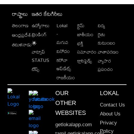
రాష్ట్రాలు
ఇతర కేటగిరీలు
తెలంగాణ
ఉద్యోగాలు
Lokal
క్రైమ్
విద్య
-
ట్రెండింగ్
జాతీయం
రైతు
ఆంధ్రప్రదేశ్
మగువ
కుటుంబం
🌟
భక్తి
తమిళనాడు
వినోదం
వాట్సాప్
సమాచారం
వాతావరణం
STATUS
కరోనా
క్లాసిఫైడ్స్
వ్యాపార
అప్‌డేట్స్
టిప్స్
ప్రపంచం
రాజకీయం
OUR
LOKAL
OTHER
Contact Us
WEBSITES
About Us
Privacy
getlokalapp.com
Policy
tamil.getlokalapp.com