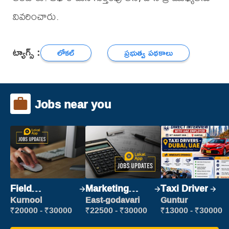
వివరించారు.
ట్యాగ్స్ :
లోకల్
ప్రభుత్వ పథకాలు
Jobs near you
Field
Marketing
Taxi Driver
Marketing
Executive
Kurnool
East-godavari
Guntur
Executive
₹20000 - ₹30000
₹22500 - ₹30000
₹13000 - ₹30000