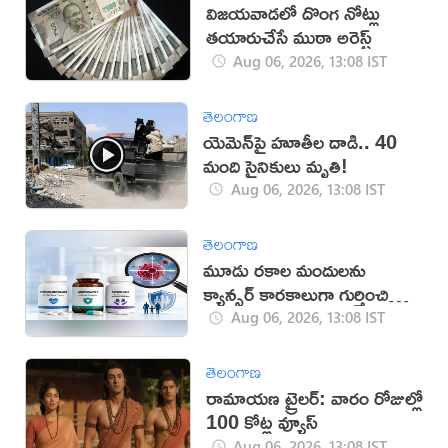
విజయవాడలో దొంగ నోట్లు
తయారుచేసే ముఠా అరెస్ట్
Aug 06, 2026, 13:08 IST
తెలంగాణ
యెమెన్‌పై హూతీల దాడి.. 40
మంది సైనికులు మృతి!
Aug 06, 2026, 13:08 IST
తెలంగాణ
మూడు రకాల మందులను
క్యాన్సర్ కారకాలుగా గుర్తించిన
WHO
Aug 06, 2026, 13:08 IST
తెలంగాణ
రామాయణ ట్రైలర్: వారం రోజుల్లో
100 కోట్ల వ్యూస్
Aug 06, 2026, 13:08 IST