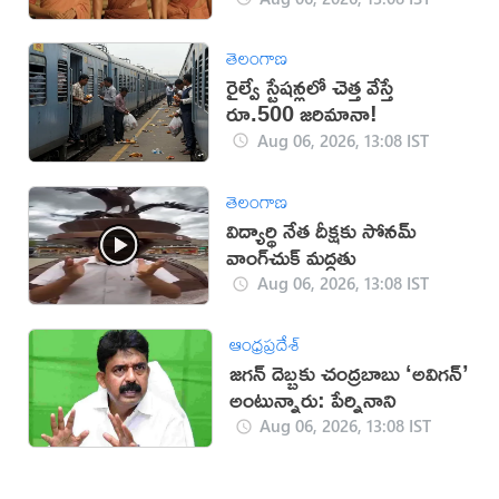
తెలంగాణ
రైల్వే స్టేషన్లలో చెత్త వేస్తే
రూ.500 జరిమానా!
Aug 06, 2026, 13:08 IST
తెలంగాణ
విద్యార్థి నేత దీక్షకు సోనమ్
వాంగ్‌చుక్ మద్దతు
Aug 06, 2026, 13:08 IST
ఆంధ్రప్రదేశ్
జగన్ దెబ్బకు చంద్రబాబు ‘అవిగన్’
అంటున్నారు: పేర్నినాని
Aug 06, 2026, 13:08 IST