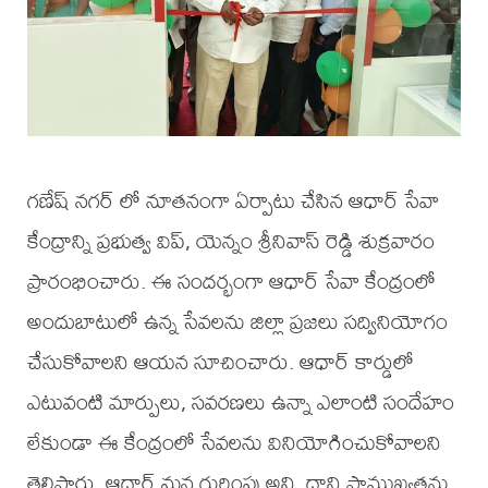
గణేష్ నగర్ లో నూతనంగా ఏర్పాటు చేసిన ఆధార్ సేవా
కేంద్రాన్ని ప్రభుత్వ విప్, యెన్నం శ్రీనివాస్ రెడ్డి శుక్రవారం
ప్రారంభించారు. ఈ సందర్భంగా ఆధార్ సేవా కేంద్రంలో
అందుబాటులో ఉన్న సేవలను జిల్లా ప్రజలు సద్వినియోగం
చేసుకోవాలని ఆయన సూచించారు. ఆధార్ కార్డులో
ఎటువంటి మార్పులు, సవరణలు ఉన్నా ఎలాంటి సందేహం
లేకుండా ఈ కేంద్రంలో సేవలను వినియోగించుకోవాలని
తెలిపారు. ఆధార్ మన గుర్తింపు అని, దాని ప్రాముఖ్యతను