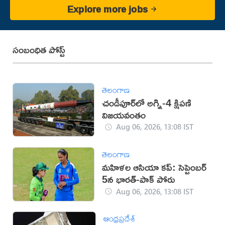
Explore more jobs
సంబంధిత పోస్ట్
తెలంగాణ
చండీపూర్‌లో అగ్ని-4 క్షిపణి
విజయవంతం
Aug 06, 2026, 13:08 IST
తెలంగాణ
మహిళల ఆసియా కప్‌: సెప్టెంబర్
5న భారత్-పాక్ పోరు
Aug 06, 2026, 13:08 IST
ఆంధ్రప్రదేశ్