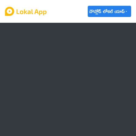
డౌన్లోడ్ లోకల్ యాప్
ఆంధ్రప్రదేశ్
తెలంగాణ
ఉద్యోగాలు
ట్రెండింగ్
వాతావరణం
🌟 వాట్సాప్ STATUS
వినోదం