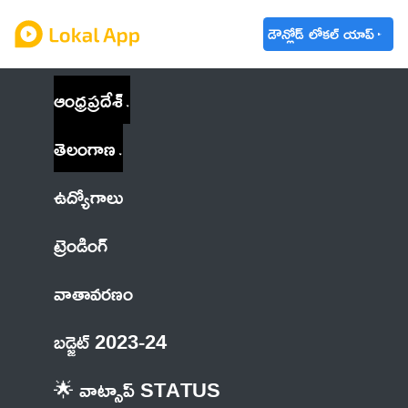
డౌన్లోడ్ లోకల్ యాప్
ఆంధ్రప్రదేశ్
తెలంగాణ
ఉద్యోగాలు
ట్రెండింగ్
వాతావరణం
బడ్జెట్ 2023-24
🌟 వాట్సాప్ STATUS