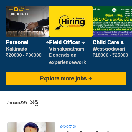
Personal
Field Officer
Child Care and
Assistant
Patient care
Kakinada
Vishakapatnam
West-godavari
₹20000 - ₹30000
Depends on
₹18000 - ₹25000
experience/work
Explore more jobs
సంబంధిత పోస్ట్
తెలంగాణ