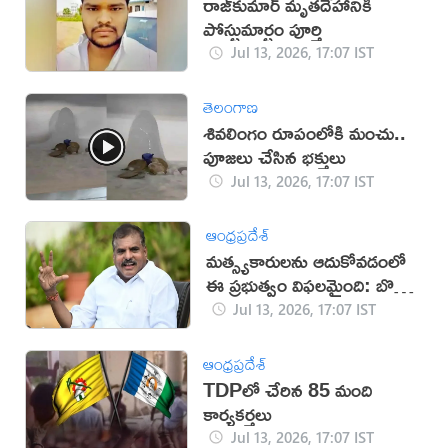
రాజ్‌కుమార్‌ మృతదేహానికి
పోస్టుమార్టం పూర్తి
Jul 13, 2026, 17:07 IST
తెలంగాణ
శివలింగం రూపంలోకి మంచు..
పూజలు చేసిన భక్తులు
Jul 13, 2026, 17:07 IST
ఆంధ్రప్రదేశ్
మత్స్యకారులను ఆదుకోవడంలో
ఈ ప్రభుత్వం విఫలమైంది: బొత్స
సత్యనారాయణ
Jul 13, 2026, 17:07 IST
ఆంధ్రప్రదేశ్
TDPలో చేరిన 85 మంది
కార్యకర్తలు
Jul 13, 2026, 17:07 IST