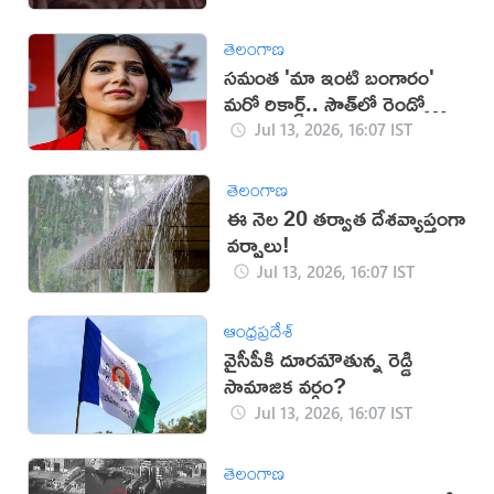
తెలంగాణ
సమంత 'మా ఇంటి బంగారం'
మరో రికార్డ్.. సౌత్‌లో రెండో
స్థానం!
Jul 13, 2026, 16:07 IST
తెలంగాణ
ఈ నెల 20 తర్వాత దేశవ్యాప్తంగా
వర్షాలు!
Jul 13, 2026, 16:07 IST
ఆంధ్రప్రదేశ్
వైసీపీకి దూరమౌతున్న రెడ్డి
సామాజిక వర్గం?
Jul 13, 2026, 16:07 IST
తెలంగాణ