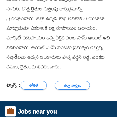
సాగుకు కొత్త రైతుల గుర్తింపు కార్యక్రమాన్ని
ప్రారంభించారు. జిల్లా ఉద్యన శాఖ అధికారి సాయిబాబా
మాట్లాడుతూ ఎకరానికి లక్ష రూపాయల ఆదాయం,
మార్కెట్ సదుపాయం ఉన్న ఏకైక పంట పామ్ ఆయిల్ అని
వివరించారు. అయిల్ పామ్ పంటకు ప్రభుత్వం ఇస్తున్న
సబ్సిడీలను ఉద్యన అధికారులు హర్ష వర్ధన్ రెడ్డి, వెంకట
రమణ, రైతులకు వివరించారు.
ట్యాగ్స్ :
లోకల్
జిల్లా వార్తలు
Jobs near you