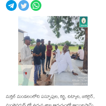
మక్తల్ మండలంలోని పస్ఫూపుల, కర్ణి, చిట్యాల, జకలైర్,
మంతెనగుడ్ లో ఉద్యన శాఖ ఆధ్వర్యంలో ఆయిలపామ్