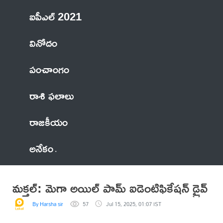
ఐపీఎల్ 2021
వినోదం
పంచాంగం
రాశి ఫలాలు
రాజకీయం
అనేకం
మక్తల్: మెగా అయిల్ పామ్ ఐడెంటిఫికేషన్ డ్రైవ్
By Harsha sir
57
Jul 15, 2025, 01:07 IST