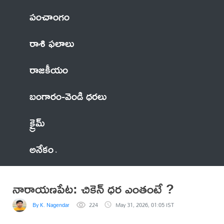
పంచాంగం
రాశి ఫలాలు
రాజకీయం
బంగారం-వెండి ధరలు
క్రైమ్
అనేకం
నారాయణపేట: చికెన్ ధర ఎంతంటే ?
By K. Nagendar
224
May 31, 2026, 01:05 IST