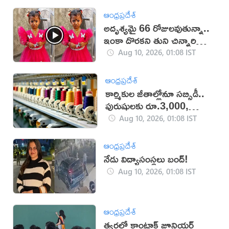
ఆంధ్రప్రదేశ్
అదృశ్యమై 66 రోజులవుతున్నా..
ఇంకా దొరకని తుని చిన్నారి
ఆచూకీ (VIDEO)
Aug 10, 2026, 01:08 IST
ఆంధ్రప్రదేశ్
కార్మికుల జీతాల్లోనూ సబ్సిడీ..
పురుషులకు రూ.3,000,
మహిళలకు రూ.3,500
Aug 10, 2026, 01:08 IST
ఆంధ్రప్రదేశ్
నేడు విద్యాసంస్థలు బంద్!
Aug 10, 2026, 01:08 IST
ఆంధ్రప్రదేశ్
త్వరలో కాంట్రాక్ట్‌ జూనియర్