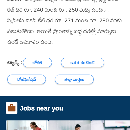
కేజీ ధర రూ. 240 నుంచి రూ. 250 మధ్య ఉండగా,
స్కిన్‌లెస్ చికెన్ కేజీ ధర రూ. 271 నుంచి రూ. 280 వరకు
పలుకుతోంది. అయితే ప్రాంతాన్ని బట్టి ధరల్లో మార్పులు
ఉండే అవకాశం ఉంది.
ట్యాగ్స్ :
లోకల్
ఇతర కంటెంట్
నోటిఫికేషన్
జిల్లా వార్తలు
Jobs near you