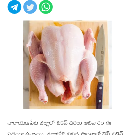
నారాయణపేట జిల్లాలో చికెన్ ధరలు ఆదివారం ఈ
విధంగా ఉన్నాయి. జిల్లాలోని వివిధ ప్రాంతాల్లో డ్రెస్డ్ చికెన్