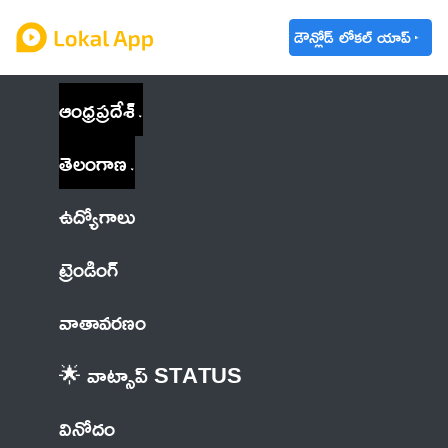
డౌన్లోడ్ లోకల్ యాప్
ఆంధ్రప్రదేశ్
తెలంగాణ
ఉద్యోగాలు
ట్రెండింగ్
వాతావరణం
🌟 వాట్సాప్ STATUS
వినోదం