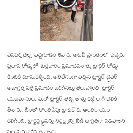
వనపర్తి జిల్లా పెద్దగూడెం శివారు అటవీ ప్రాంతంలో పెబ్బేరు
ప్రధాన రోడ్డులో శుక్రవారం ప్రమాదవశాత్తు ట్రాక్టర్ రోడ్డు
కిందికి దూసుకెళ్ళింది. అతివేగంగా వచ్చిన ట్రాక్టర్ డ్రైవర్
అజాగ్రత్త వల్లే ప్రమాదం జరిగినట్లు తెలుస్తోంది. ట్రాక్టర్
యజమానులు మరో ట్రాక్టర్ తెచ్చి తాళ్లు కట్టి లాగి వెలికి
తీశారు. దీంతో కొంతసేపు ట్రాఫిక్ కు అంతరాయం
కలిగింది. ట్రాక్టర్ల డ్రైవర్లు నిర్లక్ష్యాన్ని వీడి జాగ్రత్తగా నడపాలని
పలువురు కోరుతున్నారు.