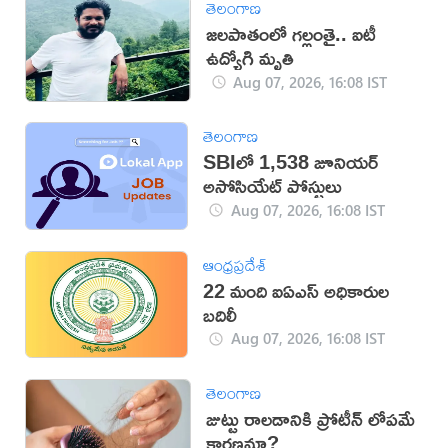
తెలంగాణ
జలపాతంలో గల్లంతై.. ఐటీ
ఉద్యోగి మృతి
Aug 07, 2026, 16:08 IST
తెలంగాణ
SBIలో 1,538 జూనియర్
అసోసియేట్ పోస్టులు
Aug 07, 2026, 16:08 IST
ఆంధ్రప్రదేశ్
22 మంది ఐఏఎస్‌ అధికారుల
బదిలీ
Aug 07, 2026, 16:08 IST
తెలంగాణ
జుట్టు రాలడానికి ప్రోటీన్ లోపమే
కారణమా?