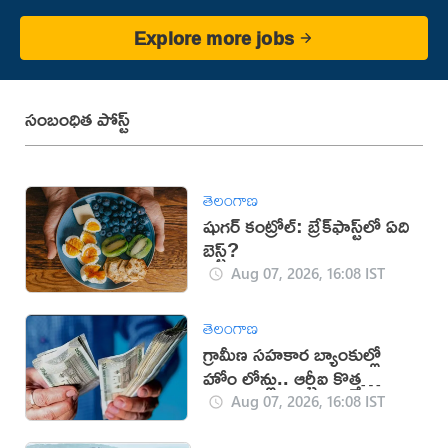
Explore more jobs
సంబంధిత పోస్ట్
తెలంగాణ
షుగర్ కంట్రోల్: బ్రేక్‌ఫాస్ట్‌లో ఏది
బెస్ట్?
Aug 07, 2026, 16:08 IST
తెలంగాణ
గ్రామీణ సహకార బ్యాంకుల్లో
హోం లోన్లు.. ఆర్బీఐ కొత్త
నిబంధనలు
Aug 07, 2026, 16:08 IST