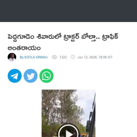
అనేకం
పెద్దగూడెం శివారులో ట్రాక్టర్ బోల్తా.. ట్రాఫిక్
అంతరాయం
By KOTLA SRINIVASA REDDY
1322
Jun 12, 2026, 18:06 IST