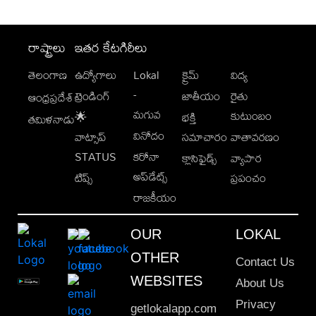
రాష్ట్రాలు
ఇతర కేటగిరీలు
తెలంగాణ
ఉద్యోగాలు
Lokal
క్రైమ్
విద్య
-
ట్రెండింగ్
జాతీయం
రైతు
ఆంధ్రప్రదేశ్
మగువ
కుటుంబం
🌟
భక్తి
తమిళనాడు
వినోదం
వాట్సాప్
సమాచారం
వాతావరణం
STATUS
కరోనా
క్లాసిఫైడ్స్
వ్యాపార
అప్‌డేట్స్
టిప్స్
ప్రపంచం
రాజకీయం
OUR
LOKAL
OTHER
Contact Us
WEBSITES
About Us
Privacy
getlokalapp.com