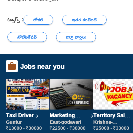
ట్యాగ్స్ :
లోకల్
ఇతర కంటెంట్
నోటిఫికేషన్
జిల్లా వార్తలు
Jobs near you
Taxi Driver
Marketing
Territory Sales
Executive
Manager
Guntur
East-godavari
Krishna-
vijayawada
₹13000 - ₹30000
₹22500 - ₹30000
₹25000 - ₹33000