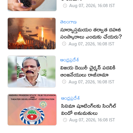
Aug 07, 2026, 16:08 IST
తెలంగాణ
సూర్యాస్తమయం తర్వాత దహన
సంస్కారాలు ఎందుకు చేయరు?
Aug 07, 2026, 16:08 IST
ఆంధ్రప్రదేశ్
విజయ డెయిరీ ఛైర్మన్ పదవికి
ఆంజనేయులు రాజీనామా
Aug 07, 2026, 16:08 IST
ఆంధ్రప్రదేశ్
సినిమా షూటింగ్‌లకు సింగిల్
విండో అనుమతులు
Aug 07, 2026, 16:08 IST