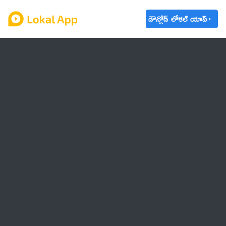
డౌన్లోడ్ లోకల్ యాప్
ఆంధ్రప్రదేశ్
తెలంగాణ
ఉద్యోగాలు
ట్రెండింగ్
వాతావరణం
🌟 వాట్సాప్ STATUS
వినోదం