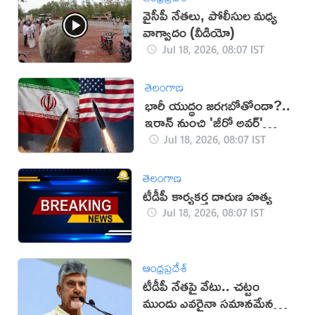
వైసీపీ నేతలు, పోలీసుల మధ్య
వాగ్వాదం (వీడియో)
Jul 18, 2026, 08:07 IST
తెలంగాణ
భారీ యుద్ధం జరగబోతోందా?..
ఇరాన్ నుంచి 'జీరో అవర్'
వార్నింగ్
Jul 18, 2026, 08:07 IST
తెలంగాణ
టీడీపీ కార్యకర్త దారుణ హత్య
Jul 18, 2026, 08:07 IST
ఆంధ్రప్రదేశ్
టీడీపీ నేతపై వేటు.. చట్టం
ముందు ఎవరైనా సమానమేనన్న