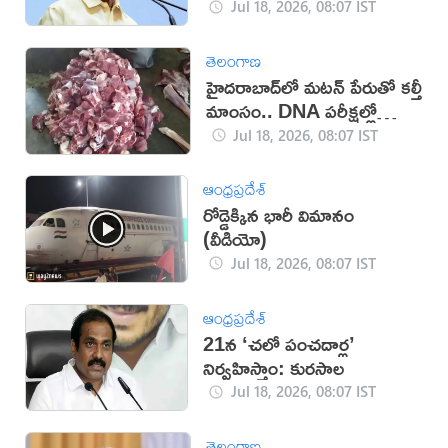
సీఎం
Jul 18, 2026, 08:07 IST
తెలంగాణ
హైదరాబాద్‌లో మటన్ పేరుతో కల్తీ
మాంసం.. DNA పరీక్షల్లో
నిర్ధారణ
Jul 18, 2026, 08:07 IST
ఆంధ్రప్రదేశ్
రోడ్డెక్కిన భారీ విమానం
(వీడియో)
Jul 18, 2026, 08:07 IST
ఆంధ్రప్రదేశ్
21న ‘చలో పంచదార్ల’
నిర్వహిస్తాం: కురసాల
Jul 18, 2026, 08:07 IST
తెలంగాణ