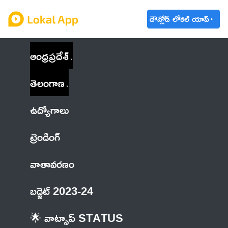
డౌన్లోడ్ లోకల్ యాప్
ఆంధ్రప్రదేశ్
తెలంగాణ
ఉద్యోగాలు
ట్రెండింగ్
వాతావరణం
బడ్జెట్ 2023-24
🌟 వాట్సాప్ STATUS