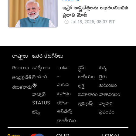
ఇస్రో శాస్త్రవేత్తలను అభినందించిన
ప్రధాని మోదీ
Jul 18, 2026, 08:07 IST
రాష్ట్రాలు
ఇతర కేటగిరీలు
తెలంగాణ
ఉద్యోగాలు
Lokal
క్రైమ్
విద్య
-
ట్రెండింగ్
జాతీయం
రైతు
ఆంధ్రప్రదేశ్
మగువ
కుటుంబం
🌟
భక్తి
తమిళనాడు
వినోదం
వాట్సాప్
సమాచారం
వాతావరణం
STATUS
కరోనా
క్లాసిఫైడ్స్
వ్యాపార
అప్‌డేట్స్
టిప్స్
ప్రపంచం
రాజకీయం