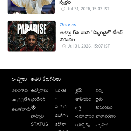
స్వర్ణం
Jul 31, 2026, 15:07 IST
తెలంగాణ
ఆగస్టు 6న నాని 'ప్యారడైజ్' టీజర్
విడుదల
Jul 31, 2026, 15:07 IST
రాష్ట్రాలు
ఇతర కేటగిరీలు
తెలంగాణ
ఉద్యోగాలు
Lokal
క్రైమ్
విద్య
-
ట్రెండింగ్
జాతీయం
రైతు
ఆంధ్రప్రదేశ్
మగువ
కుటుంబం
🌟
భక్తి
తమిళనాడు
వినోదం
వాట్సాప్
సమాచారం
వాతావరణం
STATUS
కరోనా
క్లాసిఫైడ్స్
వ్యాపార