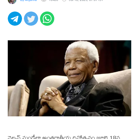
నెల్సన్ మండేలా అంతర్జాతీయ దినోత్సవం జూలై 18న