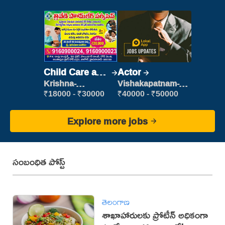
Child Care and
Actor
Patient care
Krishna-
Vishakapatnam-
vijayawada
new
₹18000 - ₹30000
₹40000 - ₹50000
Explore more jobs
సంబంధిత పోస్ట్
తెలంగాణ
శాఖాహారులకు ప్రోటీన్ అధికంగా