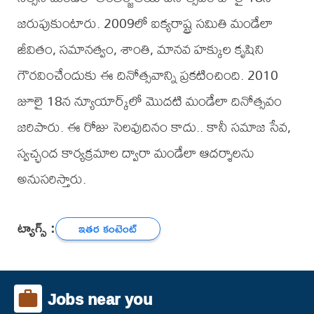
జరుపుకుంటారు. 2009లో ఐక్యరాష్ట్ర సమితి మండేలా
జీవితం, సమానత్వం, శాంతి, మానవ హక్కుల కృషిని
గౌరవించేందుకు ఈ దినోత్సవాన్ని ప్రకటించింది. 2010
జూలై 18న న్యూయార్క్‌లో మొదటి మండేలా దినోత్సవం
జరిపారు. ఈ రోజు సెలవుదినం కాదు.. కానీ సమాజ సేవ,
స్వచ్ఛంద కార్యక్రమాల ద్వారా మండేలా ఆదర్శాలను
అనుసరిస్తారు.
ట్యాగ్స్ :
ఇతర కంటెంట్
Jobs near you