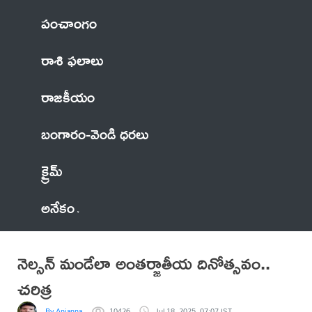
పంచాంగం
రాశి ఫలాలు
రాజకీయం
బంగారం-వెండి ధరలు
క్రైమ్
అనేకం
నెల్సన్ మండేలా అంతర్జాతీయ దినోత్సవం..
చరిత్ర
By Anjanna
10426
Jul 18, 2025, 07:07 IST