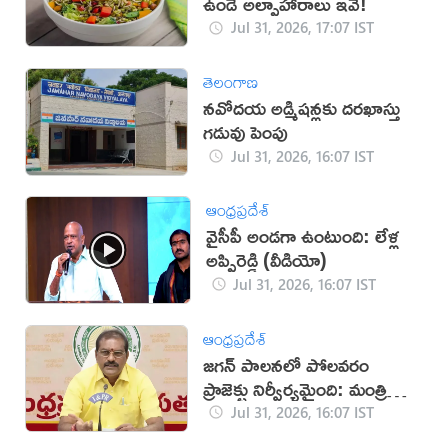
ఉండే అల్పాహారాలు ఇవే!
Jul 31, 2026, 17:07 IST
తెలంగాణ
నవోదయ అడ్మిషన్లకు దరఖాస్తు
గడువు పెంపు
Jul 31, 2026, 16:07 IST
ఆంధ్రప్రదేశ్
వైసీపీ అండగా ఉంటుంది: లేళ్ల
అప్పిరెడ్డి (వీడియో)
Jul 31, 2026, 16:07 IST
ఆంధ్రప్రదేశ్
జగన్‌ పాలనలో పోలవరం
ప్రాజెక్టు నిర్వీర్యమైంది: మంత్రి
నిమ్మల
Jul 31, 2026, 16:07 IST