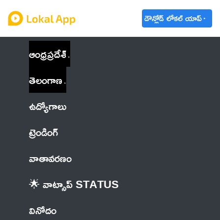
డౌన్లోడ్ లోకల్ యాప్
ఆంధ్రప్రదేశ్
తెలంగాణ
ఉద్యోగాలు
ట్రెండింగ్
వాతావరణం
🌟 వాట్సాప్ STATUS
వినోదం