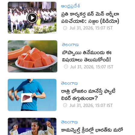
ఆంధ్రప్రదేశ్
ప్రతి కార్యకర్త వన్ మెన్ ఆర్మీలా
పనిచేయాలి: సజ్జల (వీడియో)
Jul 31, 2026, 15:07 IST
తెలంగాణ
బొప్పాయి తినేముందు ఈ
విషయాలు తెలుసుకోండి!
Jul 31, 2026, 15:07 IST
తెలంగాణ
రాత్రి భోజనం మానేస్తే ఫ్యాటీ
లివర్ తగ్గుతుందా?
Jul 31, 2026, 15:07 IST
తెలంగాణ
కామన్వెల్త్ క్రీడల్లో భారత్‌కు మరో