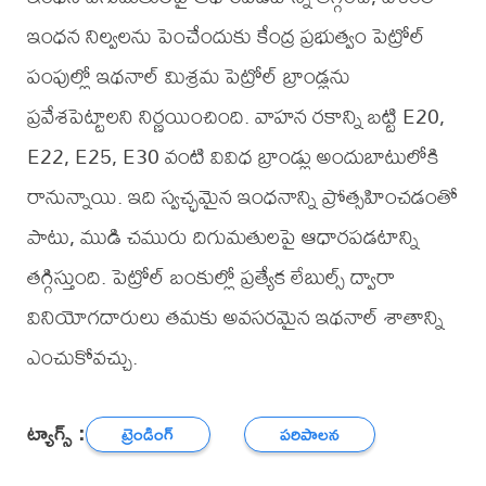
ఇంధన నిల్వలను పెంచేందుకు కేంద్ర ప్రభుత్వం పెట్రోల్
పంపుల్లో ఇథనాల్ మిశ్రమ పెట్రోల్ బ్రాండ్లను
ప్రవేశపెట్టాలని నిర్ణయించింది. వాహన రకాన్ని బట్టి E20,
E22, E25, E30 వంటి వివిధ బ్రాండ్లు అందుబాటులోకి
రానున్నాయి. ఇది స్వచ్ఛమైన ఇంధనాన్ని ప్రోత్సహించడంతో
పాటు, ముడి చమురు దిగుమతులపై ఆధారపడటాన్ని
తగ్గిస్తుంది. పెట్రోల్ బంకుల్లో ప్రత్యేక లేబుల్స్ ద్వారా
వినియోగదారులు తమకు అవసరమైన ఇథనాల్ శాతాన్ని
ఎంచుకోవచ్చు.
ట్యాగ్స్ :
ట్రెండింగ్
పరిపాలన