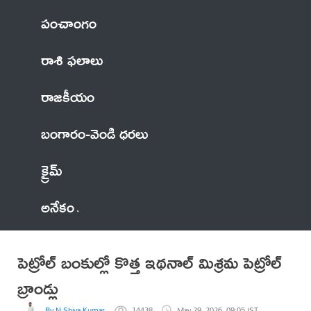
పంచాంగం
రాశి ఫలాలు
రాజకీయం
బంగారం-వెండి ధరలు
క్రైమ్
అనేకం
పెట్రోల్ బంకుల్లో కొత్త ఇథనాల్ మిశ్రమ పెట్రోల్
బ్రాండ్లు
By N Shiva Kumar
14438
May 29, 2026, 09:05 IST