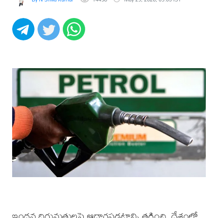
ఇంధన దిగుమతులపై ఆధారపడటాన్ని తగ్గించి, దేశంలో