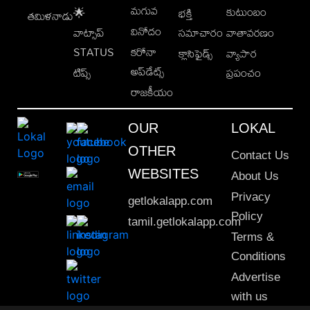
మగువ
కుటుంబం
🌟
భక్తి
తమిళనాడు
వినోదం
వాట్సాప్
సమాచారం
వాతావరణం
STATUS
కరోనా
క్లాసిఫైడ్స్
వ్యాపార
అప్‌డేట్స్
టిప్స్
ప్రపంచం
రాజకీయం
OUR
LOKAL
OTHER
Contact Us
WEBSITES
About Us
Privacy
getlokalapp.com
Policy
tamil.getlokalapp.com
Terms &
Conditions
Advertise
with us