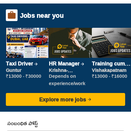
Jobs near you
Taxi Driver
HR Manager
Training cum
Placement
Guntur
Krishna-
Vishakapatnam
vijayawada
₹13000 - ₹30000
Depends on
₹13000 - ₹16000
experience/work
Explore more jobs
సంబంధిత పోస్ట్