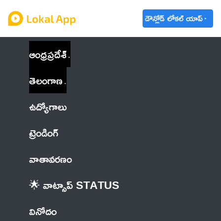
డౌన్లోడ్ లోకల్ యాప్
ఆంధ్రప్రదేశ్
తెలంగాణ
ఉద్యోగాలు
ట్రెండింగ్
వాతావరణం
🌟 వాట్సాప్ STATUS
వినోదం