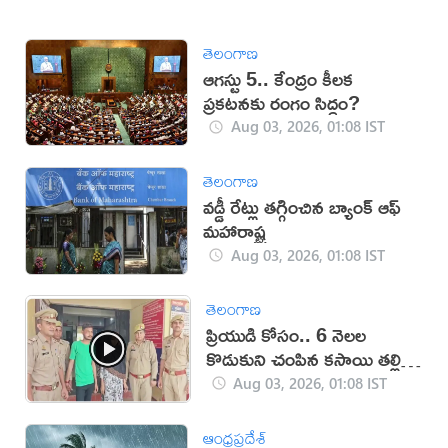
తెలంగాణ
ఆగస్టు 5.. కేంద్రం కీలక
ప్రకటనకు రంగం సిద్ధం?
Aug 03, 2026, 01:08 IST
తెలంగాణ
వడ్డీ రేట్లు తగ్గించిన బ్యాంక్ ఆఫ్
మహారాష్ట్ర
Aug 03, 2026, 01:08 IST
తెలంగాణ
ప్రియుడి కోసం.. 6 నెలల
కొడుకుని చంపిన కసాయి తల్లి
(వీడియో)
Aug 03, 2026, 01:08 IST
ఆంధ్రప్రదేశ్