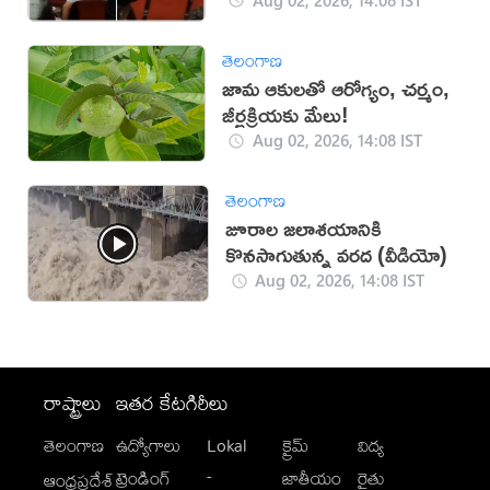
తెలంగాణ
జామ ఆకులతో ఆరోగ్యం, చర్మం,
జీర్ణక్రియకు మేలు!
Aug 02, 2026, 14:08 IST
తెలంగాణ
జూరాల జలాశయానికి
కొనసాగుతున్న వరద (వీడియో)
Aug 02, 2026, 14:08 IST
రాష్ట్రాలు
ఇతర కేటగిరీలు
తెలంగాణ
ఉద్యోగాలు
Lokal
క్రైమ్
విద్య
-
ట్రెండింగ్
జాతీయం
రైతు
ఆంధ్రప్రదేశ్