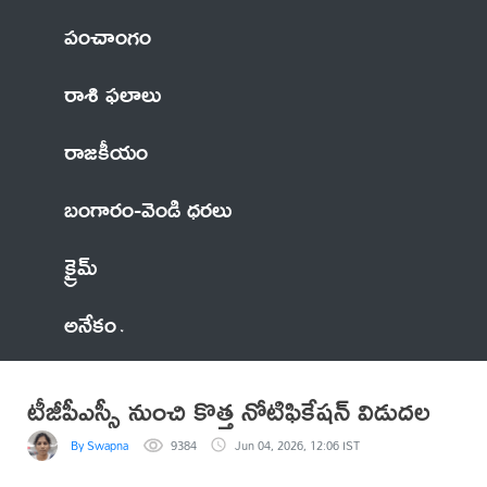
పంచాంగం
రాశి ఫలాలు
రాజకీయం
బంగారం-వెండి ధరలు
క్రైమ్
అనేకం
టీజీపీఎస్సీ నుంచి కొత్త నోటిఫికేషన్‌ విడుదల
By Swapna
9384
Jun 04, 2026, 12:06 IST