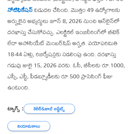
నోటిఫికేషన్
విడుదల చేసింది. మొత్తం 49 ఉద్యోగాలకు
అర్హులైన అభ్యర్థులు జూన్ 8, 2026 నుంచి ఆన్‌లైన్‌లో
దరఖాస్తు చేసుకోవచ్చు. ఎలక్ట్రికల్ ఇంజనీరింగ్‌లో బీటెక్
లేదా అసోసియేట్ మెంబర్‌షిప్ అర్హత. వయోపరిమితి
18-44 ఏళ్లు, రిజర్వేషన్లకు సడలింపు ఉంది. దరఖాస్తు
గడువు జులై 15, 2026 వరకు. ఓసీ, బీసీలకు రూ.1000,
ఎస్సీ, ఎస్టీ, పీడబ్ల్యూడీలకు రూ.500 ప్రాసెసింగ్ ఫీజు
ఉంటుంది.
ట్యాగ్స్ :
కెరీర్‌&జాబ్ అప్డేట్స్
నియామకాలు