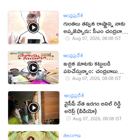
ఆంధ్రప్రదేశ్
గుంతలు తవ్విన రాష్ట్రాన్ని నాకు
అప్పజెప్పారు: సీఎం చంద్రబాబు
(వీడియో)
Aug 07, 2026, 08:08 IST
ఆంధ్రప్రదేశ్
ఇచ్చిన మాటకు కట్టుబడి
పనిచేస్తున్నాం: చంద్రబాబు
(వీడియో)
Aug 07, 2026, 08:08 IST
ఆంధ్రప్రదేశ్
వైసీపీ నేత ఇరగం అనిల్ రెడ్డి
అరెస్ట్ (వీడియో)
Aug 07, 2026, 08:08 IST
తెలంగాణ