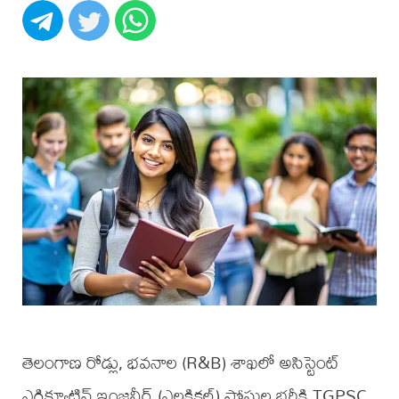
తెలంగాణ రోడ్లు, భవనాల (R&B) శాఖలో అసిస్టెంట్
ఎగ్జిక్యూటివ్ ఇంజనీర్ (ఎలక్ట్రికల్) పోస్టుల భర్తీకి TGPSC