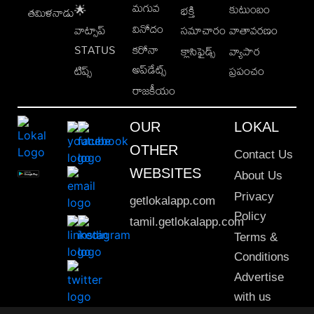
మగువ
కుటుంబం
🌟
భక్తి
తమిళనాడు
వినోదం
వాట్సాప్
సమాచారం
వాతావరణం
STATUS
కరోనా
క్లాసిఫైడ్స్
వ్యాపార
అప్‌డేట్స్
టిప్స్
ప్రపంచం
రాజకీయం
OUR
LOKAL
OTHER
Contact Us
WEBSITES
About Us
Privacy
getlokalapp.com
Policy
tamil.getlokalapp.com
Terms &
Conditions
Advertise
with us