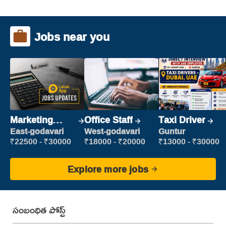
Jobs near you
Marketing
Office Staff
Taxi Driver
Executive
East-godavari
West-godavari
Guntur
₹22500 - ₹30000
₹18000 - ₹20000
₹13000 - ₹30000
Explore more jobs
సంబంధిత పోస్ట్