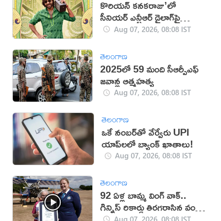
కొరియన్ కనకరాజు’లో
సీనియర్ ఎన్టీఆర్ డైలాగ్‌పై
వివాదం!
Aug 07, 2026, 08:08 IST
తెలంగాణ
2025లో 59 మంది సీఆర్పీఎఫ్
జ‌వాన్ల ఆత్మ‌హ‌త్య
Aug 07, 2026, 08:08 IST
తెలంగాణ
ఒకే నంబర్‌తో వేర్వేరు UPI
యాప్‌లలో బ్యాంక్ ఖాతాలు!
Aug 07, 2026, 08:08 IST
తెలంగాణ
92 ఏళ్ల బామ్మ వింగ్ వాక్..
గిన్నిస్ రికార్డు తిరగరాసిన వండర్
ఉమెన్
Aug 07, 2026, 08:08 IST