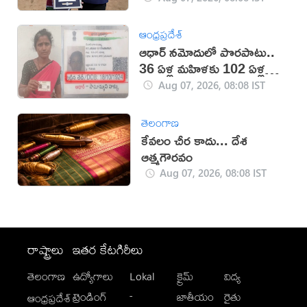
ఆంధ్రప్రదేశ్
ఆధార్‌ నమోదులో పొరపాటు..
36 ఏళ్ల మహిళకు 102 ఏళ్ల
వయసు!
Aug 07, 2026, 08:08 IST
తెలంగాణ
కేవలం చీర కాదు... దేశ
ఆత్మగౌరవం
Aug 07, 2026, 08:08 IST
రాష్ట్రాలు
ఇతర కేటగిరీలు
తెలంగాణ
ఉద్యోగాలు
Lokal
క్రైమ్
విద్య
-
ట్రెండింగ్
జాతీయం
రైతు
ఆంధ్రప్రదేశ్