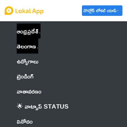
డౌన్లోడ్ లోకల్ యాప్
ఆంధ్రప్రదేశ్
తెలంగాణ
ఉద్యోగాలు
ట్రెండింగ్
వాతావరణం
🌟 వాట్సాప్ STATUS
వినోదం