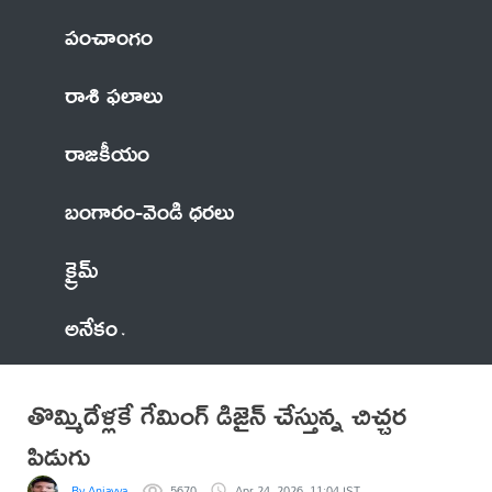
పంచాంగం
రాశి ఫలాలు
రాజకీయం
బంగారం-వెండి ధరలు
క్రైమ్
అనేకం
తొమ్మిదేళ్లకే గేమింగ్ డిజైన్ చేస్తున్న చిచ్చర
పిడుగు
By Anjayya
5670
Apr 24, 2026, 11:04 IST