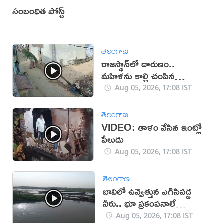
సంబంధిత పోస్ట్
తెలంగాణ
రాజస్థాన్‌లో దారుణం..
మహిళను కాల్చి చంపిన
యువకుడు (వీడియో)
Aug 05, 2026, 17:08 IST
తెలంగాణ
VIDEO: తాళం వేసిన ఇంట్లో
పేలుడు
Aug 05, 2026, 17:08 IST
తెలంగాణ
బావిలో ఉవ్వెత్తున ఎగిసిపడ్డ
నీరు.. భూ ప్రకంపనాలే
కారణమా?
Aug 05, 2026, 17:08 IST