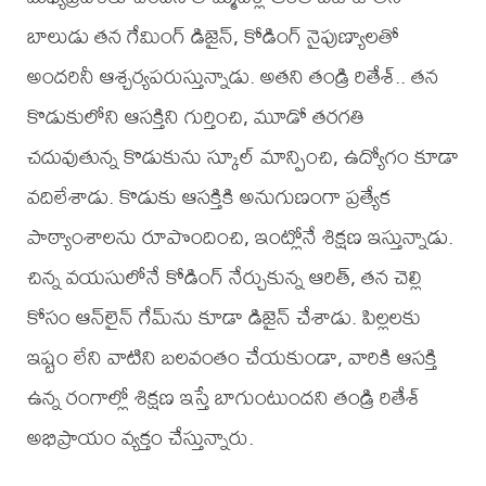
బాలుడు తన గేమింగ్ డిజైన్, కోడింగ్ నైపుణ్యాలతో
అందరినీ ఆశ్చర్యపరుస్తున్నాడు. అతని తండ్రి రితేశ్.. తన
కొడుకులోని ఆసక్తిని గుర్తించి, మూడో తరగతి
చదువుతున్న కొడుకును స్కూల్ మాన్పించి, ఉద్యోగం కూడా
వదిలేశాడు. కొడుకు ఆసక్తికి అనుగుణంగా ప్రత్యేక
పాఠ్యాంశాలను రూపొందించి, ఇంట్లోనే శిక్షణ ఇస్తున్నాడు.
చిన్న వయసులోనే కోడింగ్ నేర్చుకున్న ఆరిత్, తన చెల్లి
కోసం ఆన్‌లైన్ గేమ్‌ను కూడా డిజైన్ చేశాడు. పిల్లలకు
ఇష్టం లేని వాటిని బలవంతం చేయకుండా, వారికి ఆసక్తి
ఉన్న రంగాల్లో శిక్షణ ఇస్తే బాగుంటుందని తండ్రి రితేశ్
అభిప్రాయం వ్యక్తం చేస్తున్నారు.