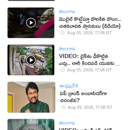
తెలంగాణ
మొబైల్ కొట్టేస్తూ దొరికిన దొంగ..
చితకబాదిన స్థానికులు (వీడియో)
Aug 05, 2026, 17:08 IST
తెలంగాణ
VIDEO: బైక్‌ను ఢీకొట్టిన
ఎద్దు.. లారీ కిందపడి యువకుడు
మృతి!
Aug 05, 2026, 17:08 IST
ఆంధ్రప్రదేశ్
ఏపీ బ్రాండ్ అంబాసిడర్‌గా
చిరంజీవి?
Aug 05, 2026, 17:08 IST
తెలంగాణ