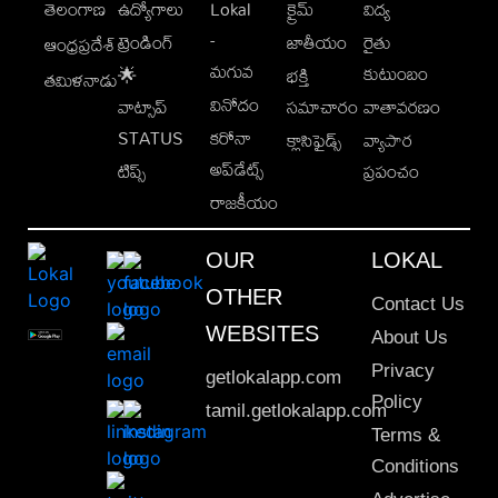
తెలంగాణ
ఉద్యోగాలు
Lokal
క్రైమ్
విద్య
-
ట్రెండింగ్
జాతీయం
రైతు
ఆంధ్రప్రదేశ్
మగువ
కుటుంబం
🌟
భక్తి
తమిళనాడు
వినోదం
వాట్సాప్
సమాచారం
వాతావరణం
STATUS
కరోనా
క్లాసిఫైడ్స్
వ్యాపార
అప్‌డేట్స్
టిప్స్
ప్రపంచం
రాజకీయం
OUR
LOKAL
OTHER
Contact Us
WEBSITES
About Us
Privacy
getlokalapp.com
Policy
tamil.getlokalapp.com
Terms &
Conditions