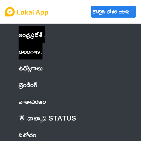
డౌన్లోడ్ లోకల్ యాప్
ఆంధ్రప్రదేశ్
తెలంగాణ
ఉద్యోగాలు
ట్రెండింగ్
వాతావరణం
🌟 వాట్సాప్ STATUS
వినోదం