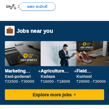
ట్యాగ్స్ :
ఇతర కంటెంట్
Jobs near you
Marketing
Agriculture
Field
Executive
Labour
Marketing
East-godavari
Kadapa
Kurnool
Executive
₹22500 - ₹30000
₹16000 - ₹18000
₹20000 - ₹30000
Explore more jobs