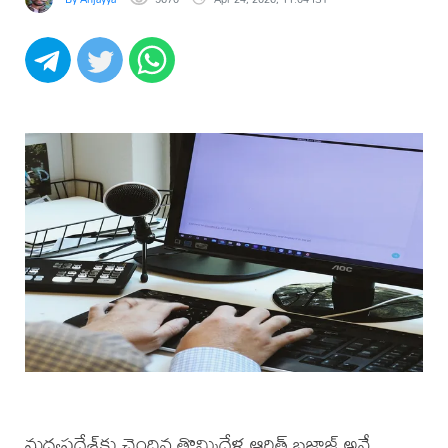
మధ్యప్రదేశ్‌కు చెందిన తొమ్మిదేళ్ల ఆరిత్ బజాజ్ అనే