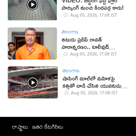
VIDEO: బిల్డింగ్ ఫస్ట్ ఫ్లోర్
పార్కింగ్ నుంచి కిందపడ్డ కారు!
Aug 05, 2026, 17:08 IST
తెలంగాణ
నటుడు ప్రదీప్ రావత్
హఠాన్మరణం.. టాలీవుడ్
స్పందనపై విమర్శలు
Aug 05, 2026, 17:08 IST
తెలంగాణ
షాపింగ్ మాల్‌లో మహిళపై
కత్తితో దాడి చేసిన యువకుడు
(వీడియో)
Aug 05, 2026, 17:08 IST
రాష్ట్రాలు
ఇతర కేటగిరీలు