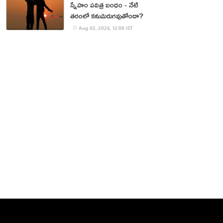
స్నేహం పవిత్ర బంధం - నేటి
తరంలో కనుమరుగవుతోందా?
Aug 02, 2026, 12:08 IST