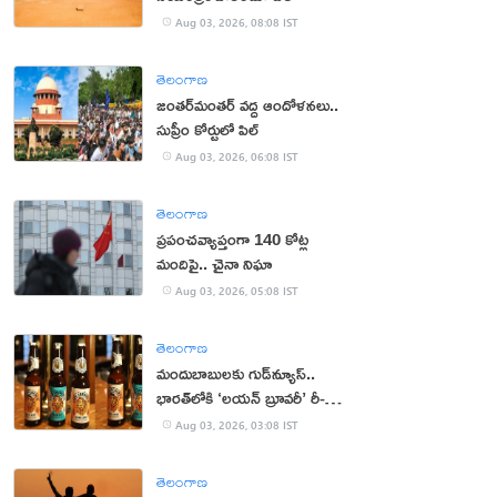
Aug 03, 2026, 08:08 IST
తెలంగాణ
జంతర్‌మంతర్‌ వద్ద ఆందోళనలు..
సుప్రీం కోర్టులో పిల్
Aug 03, 2026, 06:08 IST
తెలంగాణ
ప్రపంచవ్యాప్తంగా 140 కోట్ల
మందిపై.. చైనా నిఘా
Aug 03, 2026, 05:08 IST
తెలంగాణ
మందుబాబులకు గుడ్‌న్యూస్..
భారత్‌లోకి ‘లయన్ బ్రూవరీ’ రీ-
ఎంట్రీ
Aug 03, 2026, 03:08 IST
తెలంగాణ