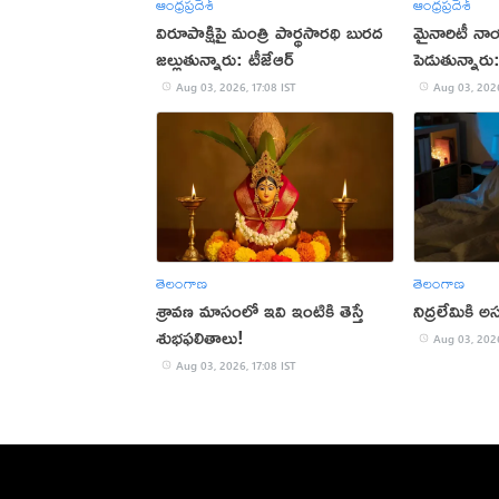
ఆంధ్రప్రదేశ్
ఆంధ్రప్రదేశ్
విరూపాక్షిపై మంత్రి పార్థసారథి బురద
మైనారిటీ నా
జల్లుతున్నారు: టీజేఆర్
పెడుతున్నార
Aug 03, 2026, 17:08 IST
Aug 03, 2026
తెలంగాణ
తెలంగాణ
శ్రావణ మాసంలో ఇవి ఇంటికి తెస్తే
నిద్రలేమికి
శుభఫలితాలు!
Aug 03, 2026
Aug 03, 2026, 17:08 IST