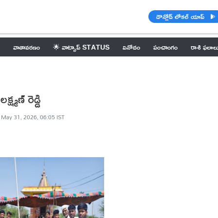
డౌన్లోడ్ లోకల్ యాప్
వాతావరణం
🌟 వాట్సాప్ STATUS
వినోదం
పంచాంగం
రాశి ఫలాల
్మణ్ రెడ్డి
May 31, 2026, 06:05 IST