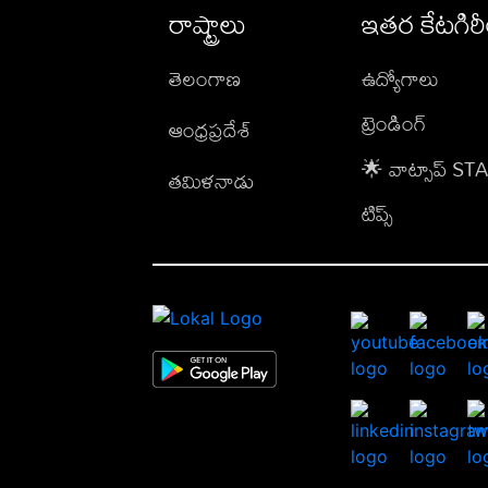
రాష్ట్రాలు
ఇతర కేటగిర
తెలంగాణ
ఉద్యోగాలు
ట్రెండింగ్
ఆంధ్రప్రదేశ్
🌟 వాట్సాప్ S
తమిళనాడు
టిప్స్