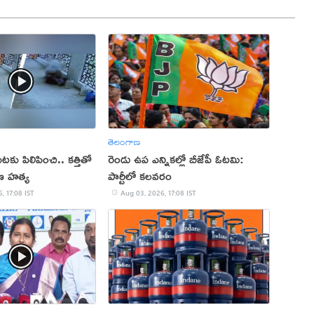
తెలంగాణ
కు పిలిపించి.. కత్తితో
రెండు ఉప ఎన్నికల్లో బీజేపీ ఓటమి:
ణ హత్య
పార్టీలో కలవరం
, 17:08 IST
Aug 03, 2026, 17:08 IST