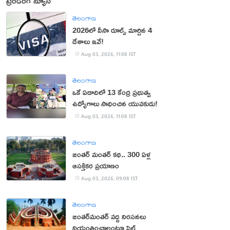
ట్రెండింగ్ న్యూస్
తెలంగాణ
2026లో వీసా రూల్స్ మార్చిన 4
దేశాలు ఇవే!
Aug 03, 2026, 11:08 IST
తెలంగాణ
ఒకే ఏడాదిలో 13 కేంద్ర ప్రభుత్వ
ఉద్యోగాలు సాధించిన యువకుడు!
Aug 03, 2026, 11:08 IST
తెలంగాణ
జంతర్‌ మంతర్‌ కథ.. 300 ఏళ్ల
ఆసక్తికర ప్రయాణం
Aug 03, 2026, 09:08 IST
తెలంగాణ
జంతర్‌మంతర్‌ వద్ద నిరసనలు
నియంత్రించాలంటూ పిల్