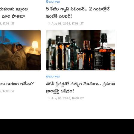
తెలంగాణ
యకులను ఇబ్బంది
5 కేజీల గ్యాస్ సిలిండర్.. 2 గంటల్లోనే
ు: నూరి ఫాతిమా
ఇంటికి డెలివరీ!
, 17:08 IST
Aug 03, 2026, 17:08 IST
తెలంగాణ
 అసలు కారణం ఇదేనా?
నకిలీ ఫ్లేవర్లతో మద్యం మోసాలు.. ప్రముఖ
బ్రాండ్లపై నిషేధం!
, 17:08 IST
Aug 03, 2026, 16:08 IST