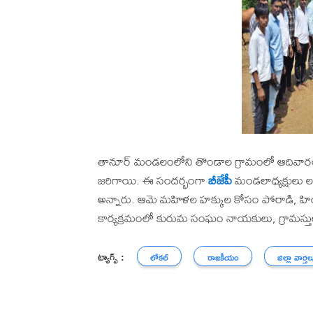
తానూర్ మండలంలోని తొండాల గ్రామంలో ఆదివార
జరిగాయి. ఈ సందర్భంగా
బీజేపీ
మండలాధ్యక్షులు లక
అన్నారు. ఆమె మహిళల హక్కుల కోసం పోరాడి, హి
కార్యక్రమంలో కురుమ సంఘం నాయకులు, గ్రామస్తులు
ట్యాగ్స్ :
లోకల్
రాజకీయం
జిల్లా వార్తల