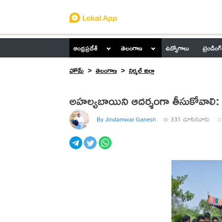
ఆంధ్రప్రదేశ్
తెలంగాణ
ఉద్యోగాలు
ట్రెండింగ్
హోమ్
తెలంగాణ
నిర్మల్ జిల్లా
అహల్యబాయిని ఆదర్శంగా తీసుకోవాలి: లక్ష
By Jindamwar Ganesh
331
చూసినవారు