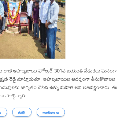
ం రాణి అహల్యబాయి హోల్కర్ 301వ జయంతి వేడుకలు ఘనంగా
్ష్మణ్ రెడ్డి మాట్లాడుతూ, అహల్యబాయిని ఆదర్శంగా తీసుకోవాలని
ందువులను జాగృతం చేసిన ఉక్కు మహిళ అని అభివర్ణించారు. ఈ
 పాల్గొన్నారు.
ు
బీజేపీ
రాజకీయాలు