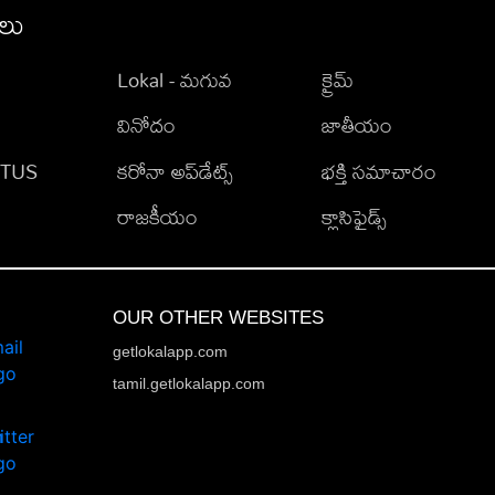
ీలు
Lokal - మగువ
క్రైమ్
వినోదం
జాతీయం
TATUS
కరోనా అప్‌డేట్స్
భక్తి సమాచారం
రాజకీయం
క్లాసిఫైడ్స్
OUR OTHER WEBSITES
getlokalapp.com
tamil.getlokalapp.com