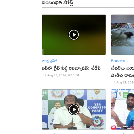
సంబంధిత పోస్ట్
ఆంధ్రప్రదేశ్
తెలంగాణ
ఏపీలో గ్రీన్ ఫీల్డ్ రివల్యూషన్: టీడీపీ
టీచర్‌ను బయట
పొడిచి దారు
Aug 03, 2026, 17:08 IST
Aug 03, 2026