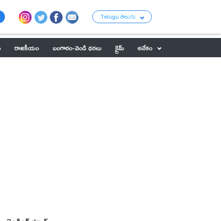
Telugu తెలుగు
ు
రాజకీయం
బంగారం-వెండి ధరలు
క్రైమ్
అనేకం