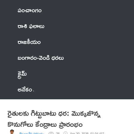
పంచాంగం
రాశి ఫలాలు
రాజకీయం
బంగారం-వెండి ధరలు
క్రైమ్
అనేకం
రైతులకు గిట్టుబాటు ధర: మొక్కజొన్న
కొనుగోలు కేంద్రాలు ప్రారంభం
By ఐలవేని నరసయ్య
76
Apr 30, 2026, 01:04 IST