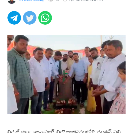
నిర్మల్ జిల్లా, ఖానాపూర్ నియోజకవర్గంలోని దంతన్ పల్లి,