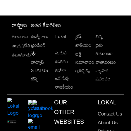
రాష్ట్రాలు
ఇతర కేటగిరీలు
తెలంగాణ
ఉద్యోగాలు
Lokal
క్రైమ్
విద్య
-
ట్రెండింగ్
జాతీయం
రైతు
ఆంధ్రప్రదేశ్
మగువ
కుటుంబం
🌟
భక్తి
తమిళనాడు
వినోదం
వాట్సాప్
సమాచారం
వాతావరణం
STATUS
కరోనా
క్లాసిఫైడ్స్
వ్యాపార
అప్‌డేట్స్
టిప్స్
ప్రపంచం
రాజకీయం
OUR
LOKAL
OTHER
Contact Us
WEBSITES
About Us