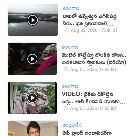
తెలంగాణ
బావిలో ఉవ్వెత్తున ఎగిసిపడ్డ
నీరు.. భూ ప్రకంపనాలే
కారణమా?
Aug 05, 2026, 17:08 IST
తెలంగాణ
మొబైల్ కొట్టేస్తూ దొరికిన దొంగ..
చితకబాదిన స్థానికులు (వీడియో)
Aug 05, 2026, 17:08 IST
తెలంగాణ
VIDEO: బైక్‌ను ఢీకొట్టిన
ఎద్దు.. లారీ కిందపడి యువకుడు
మృతి!
Aug 05, 2026, 17:08 IST
ఆంధ్రప్రదేశ్
ఏపీ బ్రాండ్ అంబాసిడర్‌గా