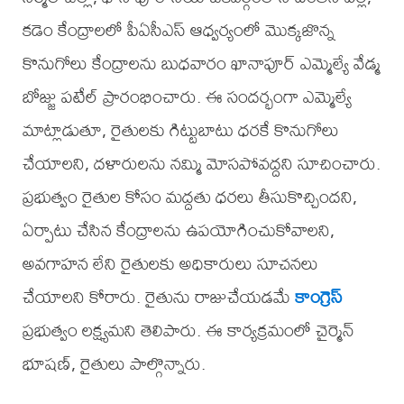
కడెం కేంద్రాలలో పీఏసీఎస్ ఆధ్వర్యంలో మొక్కజొన్న
కొనుగోలు కేంద్రాలను బుధవారం ఖానాపూర్ ఎమ్మెల్యే వేడ్మ
బోజ్జు పటేల్ ప్రారంభించారు. ఈ సందర్భంగా ఎమ్మెల్యే
మాట్లాడుతూ, రైతులకు గిట్టుబాటు ధరకే కొనుగోలు
చేయాలని, దళారులను నమ్మి మోసపోవద్దని సూచించారు.
ప్రభుత్వం రైతుల కోసం మద్దతు ధరలు తీసుకొచ్చిందని,
ఏర్పాటు చేసిన కేంద్రాలను ఉపయోగించుకోవాలని,
అవగాహన లేని రైతులకు అధికారులు సూచనలు
చేయాలని కోరారు. రైతును రాజుచేయడమే
కాంగ్రెస్
ప్రభుత్వం లక్ష్యమని తెలిపారు. ఈ కార్యక్రమంలో చైర్మెన్
భూషణ్, రైతులు పాల్గొన్నారు.