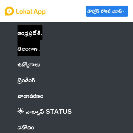
డౌన్లోడ్ లోకల్ యాప్
ఆంధ్రప్రదేశ్
తెలంగాణ
ఉద్యోగాలు
ట్రెండింగ్
వాతావరణం
🌟 వాట్సాప్ STATUS
వినోదం