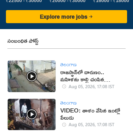
Executive
₹22500 - ₹30000
₹20000 - ₹30000
₹16000 - ₹18000
Explore more jobs
సంబంధిత పోస్ట్
తెలంగాణ
రాజస్థాన్‌లో దారుణం..
మహిళను కాల్చి చంపిన
యువకుడు (వీడియో)
Aug 05, 2026, 17:08 IST
తెలంగాణ
VIDEO: తాళం వేసిన ఇంట్లో
పేలుడు
Aug 05, 2026, 17:08 IST