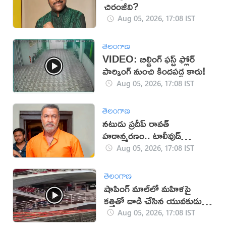
చిరంజీవి?
Aug 05, 2026, 17:08 IST
తెలంగాణ
VIDEO: బిల్డింగ్ ఫస్ట్ ఫ్లోర్
పార్కింగ్ నుంచి కిందపడ్డ కారు!
Aug 05, 2026, 17:08 IST
తెలంగాణ
నటుడు ప్రదీప్ రావత్
హఠాన్మరణం.. టాలీవుడ్
స్పందనపై విమర్శలు
Aug 05, 2026, 17:08 IST
తెలంగాణ
షాపింగ్ మాల్‌లో మహిళపై
కత్తితో దాడి చేసిన యువకుడు
(వీడియో)
Aug 05, 2026, 17:08 IST