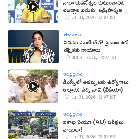
నారా భువనేశ్వరి కుటుంబానిది
అబద్ధాల బతుకు: లక్ష్మీపార్వతి
(వీడియో)
Jul 31, 2026, 12:07 IST
తెలంగాణ
సినిమా షూటింగ్‌లో ప్రముఖ నటి
రష్మికకు గాయాలు
Jul 31, 2026, 12:07 IST
ఆంధ్రప్రదేశ్
డీఎస్సీలో అనర్హులకు ఉద్యోగాలు
ఇచ్చారు: పేర్ని నాని (వీడియో)
Jul 31, 2026, 12:07 IST
ఆంధ్రప్రదేశ్
విశాఖ ఏయూ (AU) పరీక్షలు
వాయిదా!
Jul 31, 2026, 12:07 IST