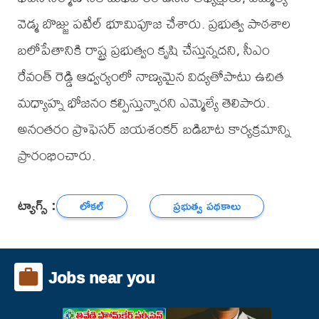
వెడ్మ బొజ్జు పటేల్ భూమిపూజ చేశారు. ప్రభుత్వ పాఠశాల
బలోపేతానికి రాష్ట్ర ప్రభుత్వం కృషి చేస్తున్నదని, సీఎం
రేవంత్ రెడ్డి ఆధ్వర్యంలో నాణ్యమైన విద్యతోపాటు ఉచిత
మధ్యాహ్న భోజనం కల్పిస్తున్నారని ఎమ్మెల్యే తెలిపారు.
అనంతరం ప్రొఫెసర్ జయశంకర్ బడిబాట కార్యక్రమాన్ని
ప్రారంభించారు.
ట్యాగ్స్ :
లోకల్
ప్రభుత్వ పథకాలు
Jobs near you