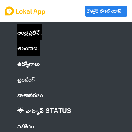
డౌన్లోడ్ లోకల్ యాప్
ఆంధ్రప్రదేశ్
తెలంగాణ
ఉద్యోగాలు
ట్రెండింగ్
వాతావరణం
🌟 వాట్సాప్ STATUS
వినోదం