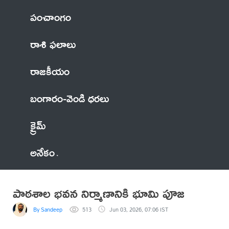
పంచాంగం
రాశి ఫలాలు
రాజకీయం
బంగారం-వెండి ధరలు
క్రైమ్
అనేకం
పాఠశాల భవన నిర్మాణానికి భూమి పూజ
By Sandeep
513
Jun 03, 2026, 07:06 IST