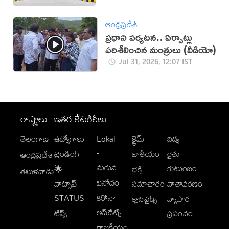
ఆంధ్రప్రదేశ్
ప్రధాని పర్యటన.. ఏర్పాట్లు
పరిశీలించిన మంత్రులు (వీడియో)
Jul 31, 2026, 12:07 IST
రాష్ట్రాలు
ఇతర కేటగిరీలు
తెలంగాణ
ఉద్యోగాలు
Lokal
క్రైమ్
విద్య
-
ట్రెండింగ్
జాతీయం
రైతు
ఆంధ్రప్రదేశ్
మగువ
కుటుంబం
🌟
భక్తి
తమిళనాడు
వినోదం
వాట్సాప్
సమాచారం
వాతావరణం
STATUS
కరోనా
క్లాసిఫైడ్స్
వ్యాపార
అప్‌డేట్స్
టిప్స్
ప్రపంచం
రాజకీయం