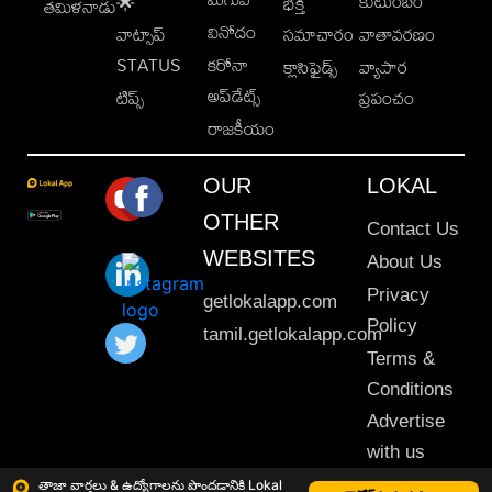
కుటుంబం
🌟
భక్తి
తమిళనాడు
వినోదం
వాట్సాప్
సమాచారం
వాతావరణం
STATUS
కరోనా
క్లాసిఫైడ్స్
వ్యాపార
అప్‌డేట్స్
టిప్స్
ప్రపంచం
రాజకీయం
OUR
LOKAL
OTHER
Contact Us
WEBSITES
About Us
Privacy
getlokalapp.com
Policy
tamil.getlokalapp.com
Terms &
Conditions
Advertise
with us
Sitemap
తాజా వార్తలు & ఉద్యోగాలను పొందడానికి Lokal