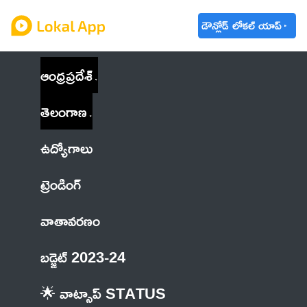
డౌన్లోడ్ లోకల్ యాప్
ఆంధ్రప్రదేశ్
తెలంగాణ
ఉద్యోగాలు
ట్రెండింగ్
వాతావరణం
బడ్జెట్ 2023-24
🌟 వాట్సాప్ STATUS