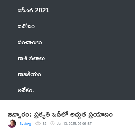
ఐపీఎల్ 2021
వినోదం
పంచాంగం
రాశి ఫలాలు
రాజకీయం
అనేకం
జన్నారం: ప్రకృతి ఒడిలో అద్భుత ప్రయాణం
By మూర్తి
82
Jun 13, 2025, 02:06 IST