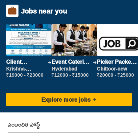
Jobs near you
Client
Event Catering
Picker Packer
Relationship
Staff
(Picking &
Krishna-
Hyderabad
Chittoor-new
vijayawada
Executive
Packing)
₹19000 - ₹23000
₹12000 - ₹15000
₹20000 - ₹25000
Explore more jobs
సంబంధిత పోస్ట్