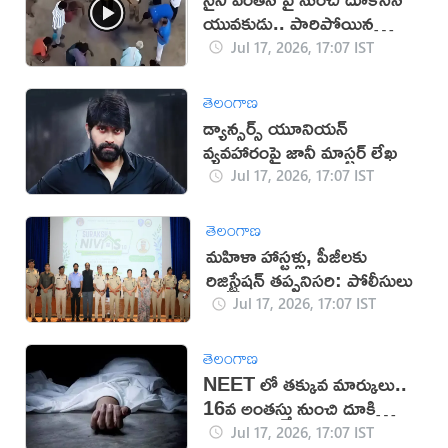
యువకుడు.. పారిపోయిన
యువతి!
Jul 17, 2026, 17:07 IST
తెలంగాణ
డ్యాన్సర్స్ యూనియన్
వ్యవహారంపై జానీ మాస్టర్ లేఖ
Jul 17, 2026, 17:07 IST
తెలంగాణ
మహిళా హాస్టళ్లు, పీజీలకు
రిజిస్ట్రేషన్ తప్పనిసరి: పోలీసులు
Jul 17, 2026, 17:07 IST
తెలంగాణ
NEET లో తక్కువ మార్కులు..
16వ అంతస్తు నుంచి దూకి
ఆత్మహత్య
Jul 17, 2026, 17:07 IST