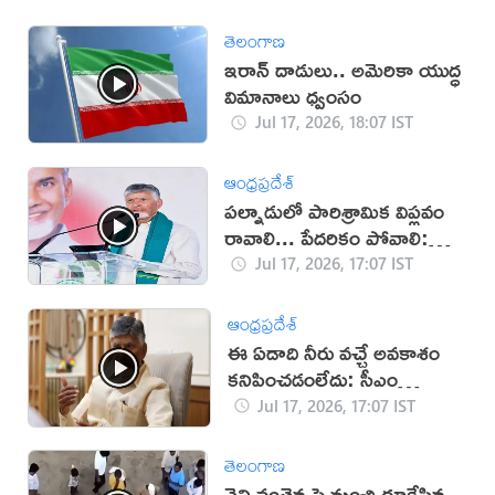
తెలంగాణ
ఇరాన్‌ దాడులు.. అమెరికా యుద్ధ
విమానాలు ధ్వంసం
Jul 17, 2026, 18:07 IST
ఆంధ్రప్రదేశ్
పల్నాడులో పారిశ్రామిక విప్లవం
రావాలి... పేదరికం పోవాలి:
చంద్రబాబు
Jul 17, 2026, 17:07 IST
ఆంధ్రప్రదేశ్
ఈ ఏడాది నీరు వచ్చే అవకాశం
కనిపించడంలేదు: సీఎం
చంద్రబాబు
Jul 17, 2026, 17:07 IST
తెలంగాణ
నైని వంతెన పై నుంచి దూకేసిన