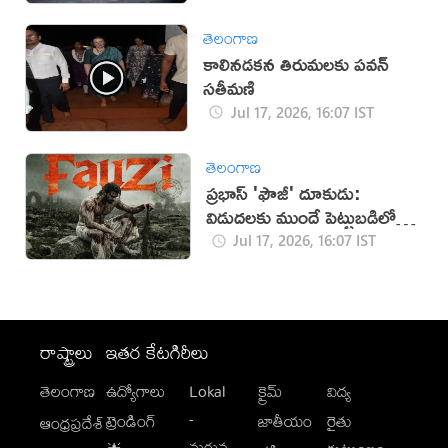
తెలంగాణ
కాలినడకన తిరుమలకు పవన్‌
సతీమణి
Jul 17, 2026, 16:07 IST
తెలంగాణ
ప్రభాస్ 'ఫౌజీ' దూకుడు:
విడుదలకు ముందే పెట్టుబడిలో
సగం రికవరీ!
Jul 17, 2026, 16:07 IST
రాష్ట్రాలు
ఇతర కేటగిరీలు
తెలంగాణ
ఉద్యోగాలు
Lokal
క్రైమ్
విద్య
-
ట్రెండింగ్
జాతీయం
రైతు
ఆంధ్రప్రదేశ్
మగువ