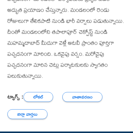
అద్భుత ప్రయాణం చేస్తున్నారు. మండలంలో రెండు
రోజులుగా తేలికపాటి నుండి భారీ వర్షాలు పడుతున్నాయి.
దీంతో మండలంలోని తపాలాపూర్ చెక్పోస్ట్ నుండి
మహమ్మదాబాద్ మీదుగా వెళ్లే అటవీ ప్రాంతం పూర్తిగా
పచ్చదనంగా మారింది. ఒకవైపు వర్షం. మరోవైపు
పచ్చదనంగా మారిన చెట్లు పర్యాటకులకు స్వాగతం
పలుకుతున్నాయి.
ట్యాగ్స్ :
లోకల్
వాతావరణం
జిల్లా వార్తలు