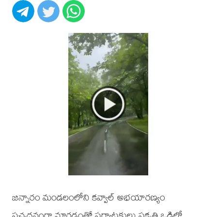
జన్నారం మండలంలోని కవ్వాల్ అభయారణ్యం
పచ్చదనంగా మారడంతో పర్యాటకులు ప్రకృతి ఒడిలో