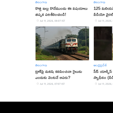
తెలంగాణ
తెలంగాణ
కొత్త ఇల్లు కొనేముందు ఈ విషయాలు
125 మిలియన్
తప్పక పరిశీలించండి!
వీడియో వైరల
Jul 11, 2026, 08:07 IST
Jul 11, 2026,
తెలంగాణ
ఆంధ్రప్రదేశ్
ట్రాక్‌పై మనిషి కనిపించినా రైలును
సీడ్ యాక్సిస్
ఎందుకు వెంటనే ఆపరు?
స్వాధీనం (వ
Jul 11, 2026, 07:07 IST
Jul 11, 2026,