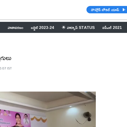
డౌన్లోడ్ లోకల్ యాప్
వాతావరణం
బడ్జెట్ 2023-24
🌟 వాట్సాప్ STATUS
ఐపీఎల్ 2021
ోగులు
6:07 IST