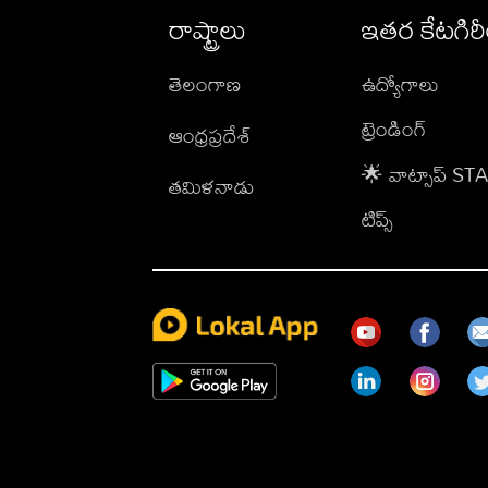
రాష్ట్రాలు
ఇతర కేటగిర
తెలంగాణ
ఉద్యోగాలు
ట్రెండింగ్
ఆంధ్రప్రదేశ్
🌟 వాట్సాప్ S
తమిళనాడు
టిప్స్