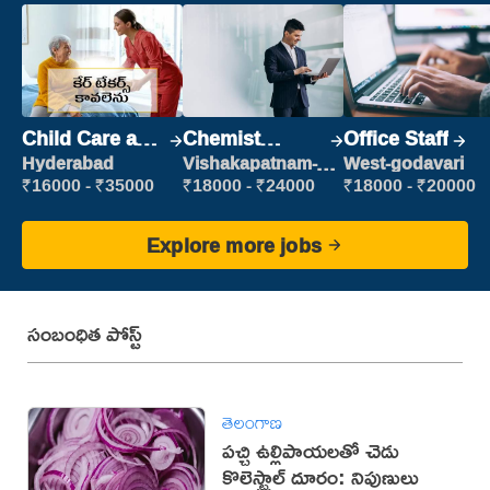
Child Care and
Chemist
Office Staff
Patient care
Production
Hyderabad
Vishakapatnam-
West-godavari
new
Executive
₹16000 - ₹35000
₹18000 - ₹24000
₹18000 - ₹20000
Explore more jobs
సంబంధిత పోస్ట్
తెలంగాణ
పచ్చి ఉల్లిపాయలతో చెడు
కొలెస్ట్రాల్ దూరం: నిపుణులు