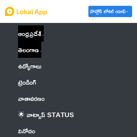
డౌన్లోడ్ లోకల్ యాప్
ఆంధ్రప్రదేశ్
తెలంగాణ
ఉద్యోగాలు
ట్రెండింగ్
వాతావరణం
🌟 వాట్సాప్ STATUS
వినోదం