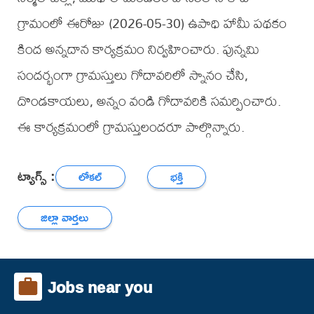
గ్రామంలో ఈరోజు (2026-05-30) ఉపాధి హామీ పథకం
కింద అన్నదాన కార్యక్రమం నిర్వహించారు. పున్నమి
సందర్భంగా గ్రామస్తులు గోదావరిలో స్నానం చేసి,
దొండకాయలు, అన్నం వండి గోదావరికి సమర్పించారు.
ఈ కార్యక్రమంలో గ్రామస్తులందరూ పాల్గొన్నారు.
ట్యాగ్స్ :
లోకల్
భక్తి
జిల్లా వార్తలు
Jobs near you