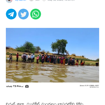
నిర్మల్ జిల్లా, ముథోల్ మండలం బాసరలోని కోట