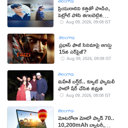
తెలంగాణ
ప్రియురాలిని కత్తితో పొడిచి,
పెట్రోల్ పోసి తగలబెట్టిన
ప్రియుడు!
Aug 09, 2026, 09:08 IST
తెలంగాణ
ప్రభాస్ ఫౌజీ సినిమాపై ఆగస్టు
15న సర్‌ప్రైజ్?
Aug 09, 2026, 09:08 IST
తెలంగాణ
మహేశ్‌ బర్త్‌డే.. క్యూట్‌ ఫ్యామిలీ
ఫొటో షేర్ చేసిన నమ్రత
Aug 09, 2026, 08:08 IST
తెలంగాణ
మోటరోలా మోటో ప్యాడ్ 70..
10,200mAh బ్యాటరీ,