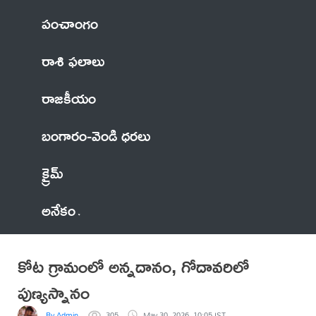
పంచాంగం
రాశి ఫలాలు
రాజకీయం
బంగారం-వెండి ధరలు
క్రైమ్
అనేకం
కోట గ్రామంలో అన్నదానం, గోదావరిలో
పుణ్యస్నానం
By Admin
305
May 30, 2026, 10:05 IST