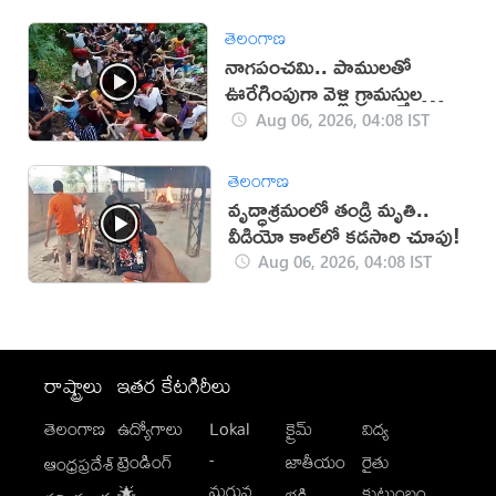
తెలంగాణ
నాగపంచమి.. పాములతో
ఊరేగింపుగా వెళ్లి గ్రామస్తుల
పూజలు(వీడియో)
Aug 06, 2026, 04:08 IST
తెలంగాణ
వృద్ధాశ్రమంలో తండ్రి మృతి..
వీడియో కాల్‌లో కడసారి చూపు!
Aug 06, 2026, 04:08 IST
రాష్ట్రాలు
ఇతర కేటగిరీలు
తెలంగాణ
ఉద్యోగాలు
Lokal
క్రైమ్
విద్య
-
ట్రెండింగ్
జాతీయం
రైతు
ఆంధ్రప్రదేశ్
మగువ
కుటుంబం
🌟
భక్తి