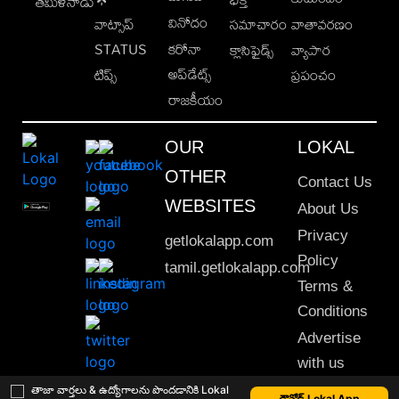
తమిళనాడు
వినోదం
వాట్సాప్
సమాచారం
వాతావరణం
STATUS
కరోనా
క్లాసిఫైడ్స్
వ్యాపార
అప్‌డేట్స్
టిప్స్
ప్రపంచం
రాజకీయం
OUR
LOKAL
OTHER
Contact Us
WEBSITES
About Us
Privacy
getlokalapp.com
Policy
tamil.getlokalapp.com
Terms &
Conditions
Advertise
with us
Sitemap
తాజా వార్తలు & ఉద్యోగాలను పొందడానికి Lokal
డౌన్లోడ్ Lokal App