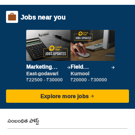
Jobs near you
Marketing
Field
Executive
Marketing
East-godavari
Kurnool
Executive
₹22500 - ₹30000
₹20000 - ₹30000
Explore more jobs
సంబంధిత పోస్ట్