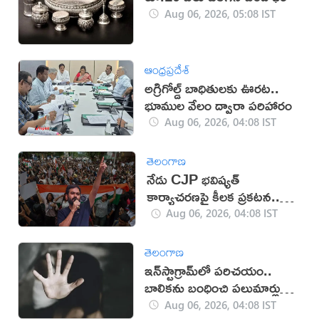
Aug 06, 2026, 05:08 IST
ఆంధ్రప్రదేశ్
అగ్రిగోల్డ్ బాధితులకు ఊరట..
భూముల వేలం ద్వారా పరిహారం
Aug 06, 2026, 04:08 IST
తెలంగాణ
నేడు CJP భవిష్యత్
కార్యాచరణపై కీలక ప్రకటన..
దేశవ్యాప్తంగా తీవ్ర ఉత్కంఠ
Aug 06, 2026, 04:08 IST
తెలంగాణ
ఇన్‌స్టాగ్రామ్‌లో పరిచయం..
బాలికను బంధించి పలుమార్లు
లైంగిక దాడి
Aug 06, 2026, 04:08 IST