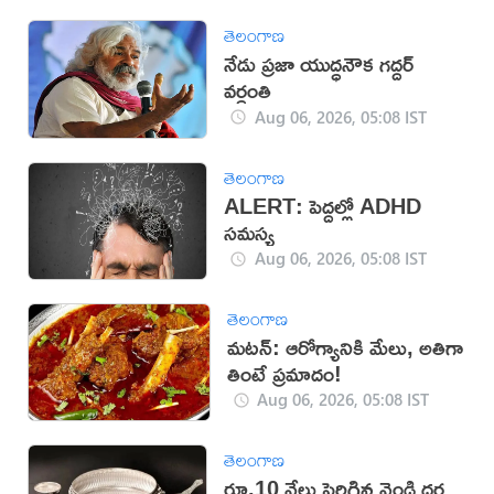
తెలంగాణ
నేడు ప్రజా యుద్ధనౌక గద్దర్
వర్ధంతి
Aug 06, 2026, 05:08 IST
తెలంగాణ
ALERT: పెద్దల్లో ADHD
సమస్య
Aug 06, 2026, 05:08 IST
తెలంగాణ
మటన్: ఆరోగ్యానికి మేలు, అతిగా
తింటే ప్రమాదం!
Aug 06, 2026, 05:08 IST
తెలంగాణ
రూ.10 వేలు పెరిగిన వెండి ధర