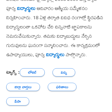
పూర్వ
విద్యార్థులు
ఆదివారం ఆత్మీయ సమ్మేళనం
నిర్వహించారు. 18 ఏళ్ల తర్వాత వివిధ రంగాల్లో స్థిరపడిన
విద్యార్థులంతా ఒకచోట చేరి చిన్ననాటి జ్ఞాపకాలను
నెమరువేసుకున్నారు. తమకు విద్యాబుద్ధులు నేర్పిన
గురువులను ఘనంగా సన్మానించారు. ఈ కార్యక్రమంలో
ఉపాధ్యాయులు, పూర్వ
విద్యార్థులు
పాల్గొన్నారు.
ట్యాగ్స్ :
లోకల్
విద్య
జిల్లా వార్తలు
ఫలితాలు
వీసా