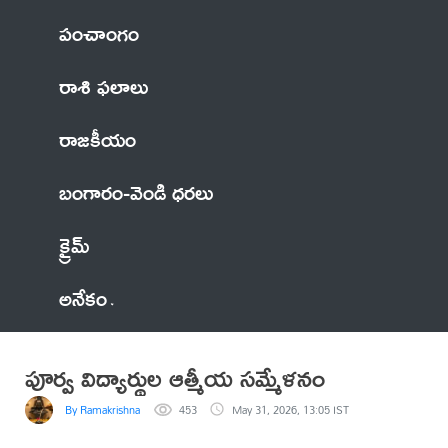
పంచాంగం
రాశి ఫలాలు
రాజకీయం
బంగారం-వెండి ధరలు
క్రైమ్
అనేకం
పూర్వ విద్యార్థుల ఆత్మీయ సమ్మేళనం
By Ramakrishna
453
May 31, 2026, 13:05 IST