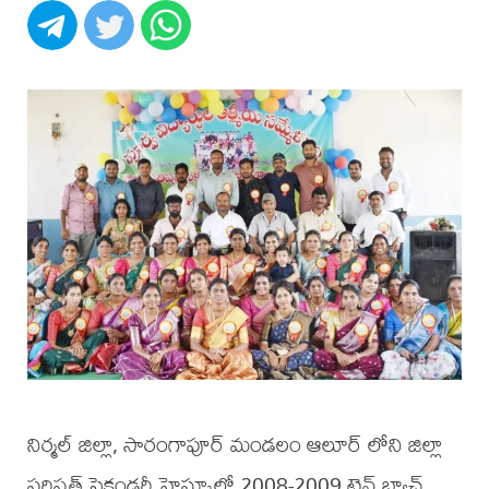
నిర్మల్ జిల్లా, సారంగాపూర్ మండలం ఆలూర్ లోని జిల్లా
పరిషత్ సెకండరీ హైస్కూల్లో 2008-2009 టెన్త్ బ్యాచ్