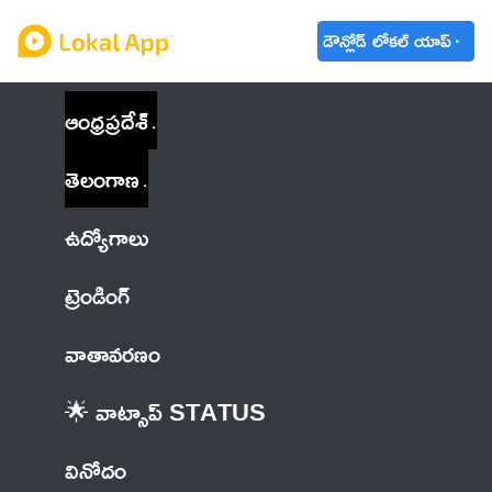
డౌన్లోడ్ లోకల్ యాప్
ఆంధ్రప్రదేశ్
తెలంగాణ
ఉద్యోగాలు
ట్రెండింగ్
వాతావరణం
🌟 వాట్సాప్ STATUS
వినోదం