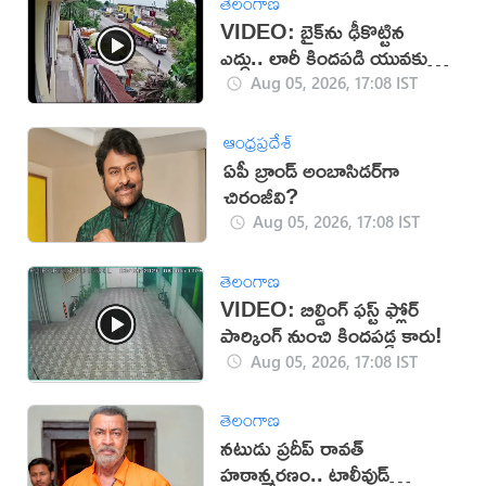
తెలంగాణ
VIDEO: బైక్‌ను ఢీకొట్టిన
ఎద్దు.. లారీ కిందపడి యువకుడు
మృతి!
Aug 05, 2026, 17:08 IST
ఆంధ్రప్రదేశ్
ఏపీ బ్రాండ్ అంబాసిడర్‌గా
చిరంజీవి?
Aug 05, 2026, 17:08 IST
తెలంగాణ
VIDEO: బిల్డింగ్ ఫస్ట్ ఫ్లోర్
పార్కింగ్ నుంచి కిందపడ్డ కారు!
Aug 05, 2026, 17:08 IST
తెలంగాణ
నటుడు ప్రదీప్ రావత్
హఠాన్మరణం.. టాలీవుడ్