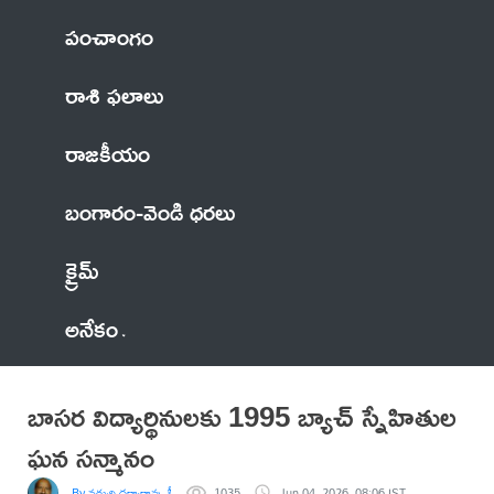
పంచాంగం
రాశి ఫలాలు
రాజకీయం
బంగారం-వెండి ధరలు
క్రైమ్
అనేకం
బాసర విద్యార్థినులకు 1995 బ్యాచ్ స్నేహితుల
ఘన సన్మానం
By నర్సురి ధర్మారావు, సీనియర్ రిపోర్టర్
1035
Jun 04, 2026, 08:06 IST