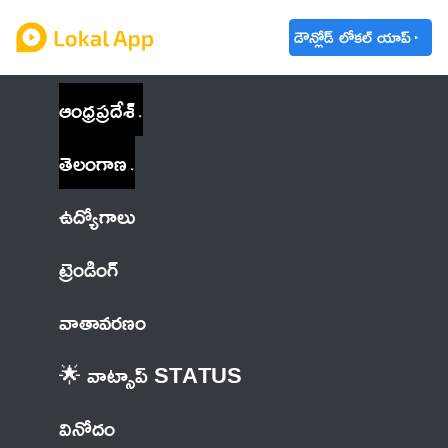
డౌన్లోడ్ లోకల్ యాప్
ఆంధ్రప్రదేశ్
తెలంగాణ
ఉద్యోగాలు
ట్రెండింగ్
వాతావరణం
🌟 వాట్సాప్ STATUS
వినోదం