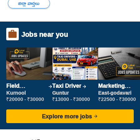
జిల్లా వార్తలు
Jobs near you
Field
Taxi Driver
Marketing
Marketing
Executive
Kurnool
Guntur
East-godavari
Executive
₹20000 - ₹30000
₹13000 - ₹30000
₹22500 - ₹30000
Explore more jobs