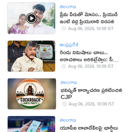
తెలంగాణ
ప్రేమ పేరుతో మోసం.. ప్రియుడి
ఇంటి వద్ద ప్రియురాలి నిరసన
Aug 06, 2026, 10:08 IST
ఆంధ్రప్రదేశ్
రెండు నిమిషాలు చాలు..
అరాచకాలు అరికట్టేస్తాం: సీఎం
చంద్రబాబు
Aug 06, 2026, 10:08 IST
తెలంగాణ
భవిష్యత్ కార్యాచరణ ప్రకటించిన
CJP
Aug 06, 2026, 10:08 IST
తెలంగాణ
యూపీఐ లావాదేవీలపై ఛార్జీలు