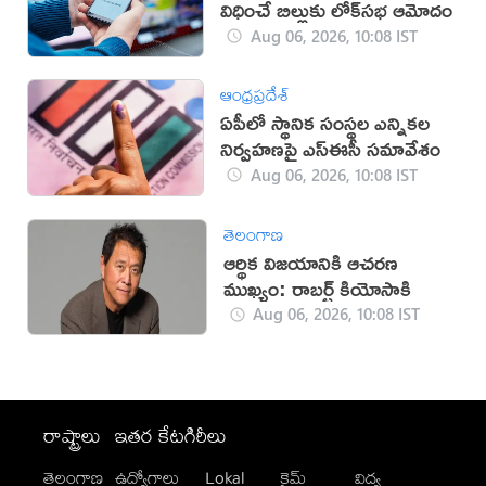
విధించే బిల్లుకు లోక్‌సభ ఆమోదం
Aug 06, 2026, 10:08 IST
ఆంధ్రప్రదేశ్
ఏపీలో స్థానిక సంస్థల ఎన్నికల
నిర్వహణపై ఎస్‌ఈసీ సమావేశం
Aug 06, 2026, 10:08 IST
తెలంగాణ
ఆర్థిక విజయానికి ఆచరణ
ముఖ్యం: రాబర్ట్ కియోసాకి
Aug 06, 2026, 10:08 IST
రాష్ట్రాలు
ఇతర కేటగిరీలు
తెలంగాణ
ఉద్యోగాలు
Lokal
క్రైమ్
విద్య