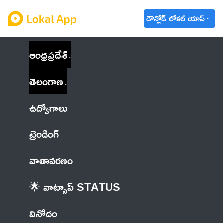
డౌన్లోడ్ లోకల్ యాప్
ఆంధ్రప్రదేశ్
తెలంగాణ
ఉద్యోగాలు
ట్రెండింగ్
వాతావరణం
🌟 వాట్సాప్ STATUS
వినోదం