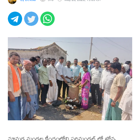
మామడ మండల కేంద్రంలోని పరిమండల్ లో జోన్న