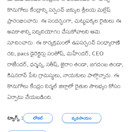
కొనుగోలు కేంద్రాన్ని సర్పంచ్ జక్కుల శ్రీలయ మల్లేష్
ప్రారంభించారు. ఈ సందర్భంగా, చుట్టుపక్కల రైతులు ఈ
అవకాశాన్ని సద్వినియోగం చేసుకోవాలని ఆమె
సూచించారు. ఈ కార్యక్రమంలో ఉపసర్పంచ్ సంధ్యారాణి
రవి, pacs డైరెక్టర్లు సంతోష్, మహేందర్, CEO
రాజేందర్, ధర్మన్న, సతీష్, జైరాం తండా, జగదంబ తండా,
కిషనరావ్ పేట గ్రామస్థులు, నాయకులు పాల్గొన్నారు. ఈ
కొనుగోలు కేంద్రం నిర్మల్ జిల్లాలో రైతుల సౌలభ్యం కోసం
ఏర్పాటు చేయబడింది.
ట్యాగ్స్ :
లోకల్
వ్యవసాయం