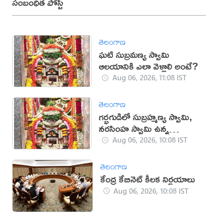
సంబంధిత పోస్ట్
తెలంగాణ
ఘటి సుబ్రమణ్య స్వామి
ఆలయానికి ఎలా వెళ్లాలి అంటే?
Aug 06, 2026, 11:08 IST
తెలంగాణ
గర్భగుడిలో సుబ్రహ్మణ్య స్వామి,
నరసింహ స్వామి ఉన్న
దేవాలయం ఇదే
Aug 06, 2026, 10:08 IST
తెలంగాణ
కేంద్ర కేబినెట్ కీలక నిర్ణయాలు
Aug 06, 2026, 10:08 IST