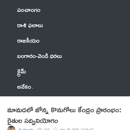
పంచాంగం
రాశి ఫలాలు
రాజకీయం
బంగారం-వెండి ధరలు
క్రైమ్
అనేకం
మామడలో జోన్న కొనుగోలు కేంద్రం ప్రారంభం:
రైతుల సద్వినియోగం
By Devolla
510
May 28, 2026, 13:05 IST