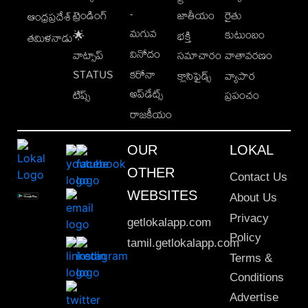
-
ట్రెండింగ్
జాతీయం
రైతు
ఆంధ్రప్రదేశ్
మగువ
కుటుంబం
🌟
భక్తి
తమిళనాడు
వినోదం
వాట్సాప్
సమాచారం
వాతావరణం
STATUS
కరోనా
క్లాసిఫైడ్స్
వ్యాపార
అప్‌డేట్స్
టిప్స్
ప్రపంచం
రాజకీయం
OUR
LOKAL
OTHER
Contact Us
WEBSITES
About Us
Privacy
getlokalapp.com
Policy
tamil.getlokalapp.com
Terms &
Conditions
Advertise