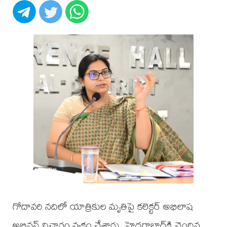
గోదావరి నదిలో యాత్రికుల మృతిపై కలెక్టర్ అభిలాష
అభినవ్ విచారం వ్యక్తం చేశారు. హైదరాబాద్‌కి చెందిన