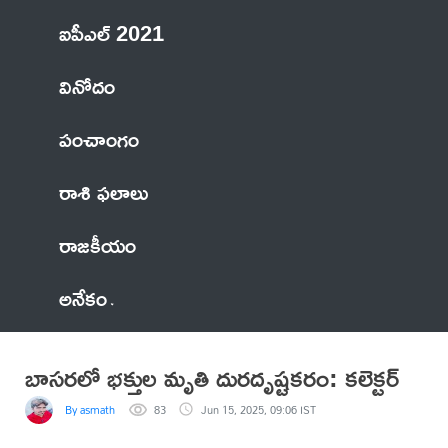
ఐపీఎల్ 2021
వినోదం
పంచాంగం
రాశి ఫలాలు
రాజకీయం
అనేకం
బాసరలో భక్తుల మృతి దురదృష్టకరం: కలెక్టర్
By asmath
83
Jun 15, 2025, 09:06 IST