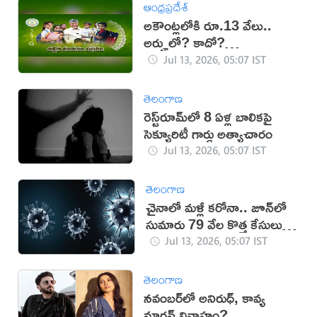
ఆంధ్రప్రదేశ్
అకౌంట్లలోకి రూ.13 వేలు..
అర్హులో? కాదో?
తెలుసుకోండిలా..
Jul 13, 2026, 05:07 IST
తెలంగాణ
రెస్ట్‌రూమ్‌లో 8 ఏళ్ల బాలికపై
సెక్యూరిటీ గార్డు అత్యాచారం
Jul 13, 2026, 05:07 IST
తెలంగాణ
చైనాలో మళ్లీ కరోనా.. జూన్‌లో
సుమారు 79 వేల కొత్త కేసులు
నమోదు
Jul 13, 2026, 05:07 IST
తెలంగాణ
నవంబర్‌లో అనిరుధ్, కావ్య
మారన్ వివాహం?