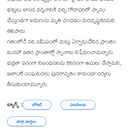
భక్తులు బాసర దర్శనానికి వచ్చి గోదావరిలో స్నానం
చేస్తుండగా ఐదుగురు మృతి చెందడం దురదృష్టకరమని
తెలిపారు.
గతంలోనే నది సమీపంలో మెట్లు ఏర్పాటుచేసిన ప్రాంతం
మినహా ఇతర ప్రాంతాల్లో స్నానాలు నిషేధించామన్నారు.
భద్రతా పరంగా నిబంధనలను కఠినంగా అమలు చేస్తామని,
ఇలాంటి సంఘటనలు పునరావృతం కాకుండా చర్యలు
తీసుకుంటామన్నారు.
ట్యాగ్స్ :
లోకల్
పరిపాలన
జిల్లా వార్తలు