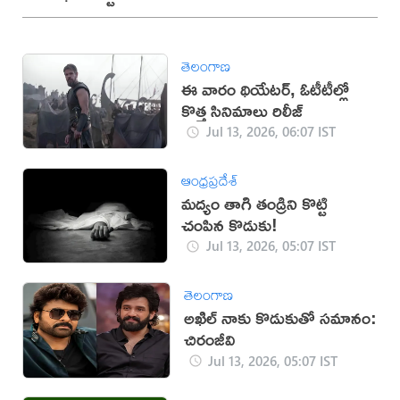
తెలంగాణ
ఈ వారం థియేటర్, ఓటీటీల్లో
కొత్త సినిమాలు రిలీజ్
Jul 13, 2026, 06:07 IST
ఆంధ్రప్రదేశ్
మద్యం తాగి తండ్రిని కొట్టి
చంపిన కొడుకు!
Jul 13, 2026, 05:07 IST
తెలంగాణ
అఖిల్‌ నాకు కొడుకుతో సమానం:
చిరంజీవి
Jul 13, 2026, 05:07 IST