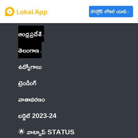
డౌన్లోడ్ లోకల్ యాప్
ఆంధ్రప్రదేశ్
తెలంగాణ
ఉద్యోగాలు
ట్రెండింగ్
వాతావరణం
బడ్జెట్ 2023-24
🌟 వాట్సాప్ STATUS