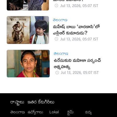
Jul 13, 2026, 05:07 IST
తెలంగాణ
మహేష్ బాబు ‘వారణాసి’లో
ఎన్టీఆర్ కుమారుడు?
Jul 13, 2026, 05:07 IST
తెలంగాణ
ఉరేసుకుని మహిళా సర్పంచ్
ఆత్మహత్య
Jul 13, 2026, 05:07 IST
రాష్ట్రాలు
ఇతర కేటగిరీలు
తెలంగాణ
ఉద్యోగాలు
Lokal
క్రైమ్
విద్య