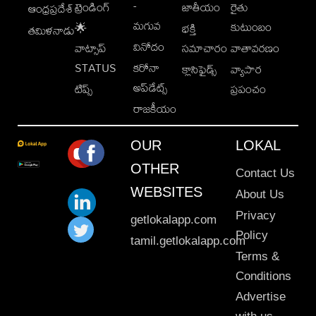
-
ట్రెండింగ్
జాతీయం
రైతు
ఆంధ్రప్రదేశ్
మగువ
కుటుంబం
🌟
భక్తి
తమిళనాడు
వినోదం
వాట్సాప్
సమాచారం
వాతావరణం
STATUS
కరోనా
క్లాసిఫైడ్స్
వ్యాపార
అప్‌డేట్స్
టిప్స్
ప్రపంచం
రాజకీయం
OUR
LOKAL
OTHER
Contact Us
WEBSITES
About Us
Privacy
getlokalapp.com
Policy
tamil.getlokalapp.com
Terms &
Conditions
Advertise