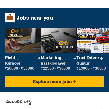
Jobs near you
Field
Marketing
Taxi Driver
Marketing
Executive
Kurnool
East-godavari
Guntur
Executive
₹20000 - ₹30000
₹22500 - ₹30000
₹13000 - ₹30000
Explore more jobs
సంబంధిత పోస్ట్