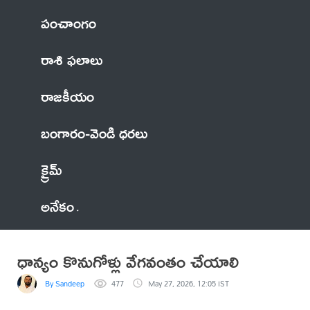
పంచాంగం
రాశి ఫలాలు
రాజకీయం
బంగారం-వెండి ధరలు
క్రైమ్
అనేకం
ధాన్యం కొనుగోళ్లు వేగవంతం చేయాలి
By Sandeep
477
May 27, 2026, 12:05 IST