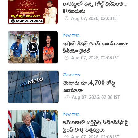
తాకట్టులో ఉన్న గోల్డ్ విడిపించి..
కొనబడును
Aug 07, 2026, 02:08 IST
తెలంగాణ
ఇషాన్ కిషన్ డూప్ ఛాయ్ వాలా
వీడియో వైరల్
Aug 07, 2026, 02:08 IST
తెలంగాణ
మెటాకు రూ.4,700 కోట్ల
జరిమానా
Aug 07, 2026, 02:08 IST
తెలంగాణ
అమెరికాలో బర్త్‌రైట్ సిటిజన్‌షిప్‌పై
ట్రంప్ కొత్త ఉత్తర్వులు
Aug 07, 2026, 02:08 IST