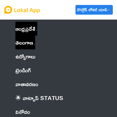
డౌన్లోడ్ లోకల్ యాప్
ఆంధ్రప్రదేశ్
తెలంగాణ
ఉద్యోగాలు
ట్రెండింగ్
వాతావరణం
🌟 వాట్సాప్ STATUS
వినోదం