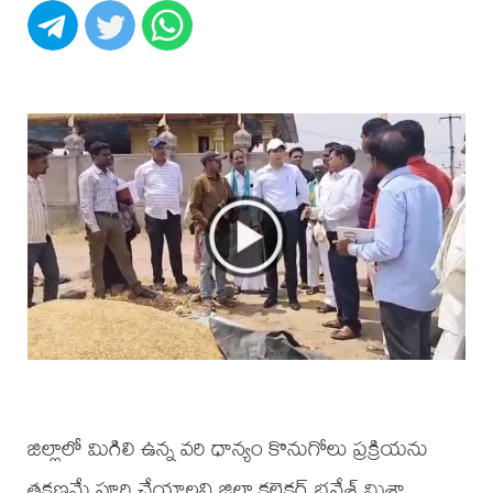
జిల్లాలో మిగిలి ఉన్న వరి ధాన్యం కొనుగోలు ప్రక్రియను
తక్షణమే పూర్తి చేయాలని జిల్లా కలెక్టర్ భవేశ్ మిశ్రా