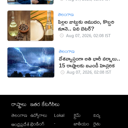
తెలంగాణ
పిల్లల జుట్టుకు ఆముదం, కొబ్బరి
నూనె.. ఏది బెటర్?
Aug 07, 2026, 02:08 IST
తెలంగాణ
దేశవ్యాప్తంగా అతి భారీ వర్షాలు..
15 రాష్ట్రాలకు ఐఎండీ హెచ్చరిక
Aug 07, 2026, 02:08 IST
రాష్ట్రాలు
ఇతర కేటగిరీలు
తెలంగాణ
ఉద్యోగాలు
Lokal
క్రైమ్
విద్య
-
ట్రెండింగ్
జాతీయం
రైతు
ఆంధ్రప్రదేశ్