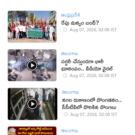
ఆంధ్రప్రదేశ్
రేపు మన్యం బంద్‌?
Aug 07, 2026, 02:08 IST
తెలంగాణ
సర్జరీ చేస్తుండగా భారీ
భూకంపం.. వీడియో వైరల్
Aug 07, 2026, 02:08 IST
తెలంగాణ
నగల దుకాణంలో దొంగతనం..
సీసీటీవీలో దొరికిన దొంగలు
Aug 07, 2026, 02:08 IST
తెలంగాణ