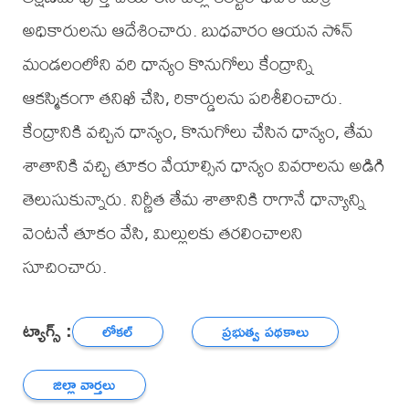
అధికారులను ఆదేశించారు. బుధవారం ఆయన సోన్
మండలంలోని వరి ధాన్యం కొనుగోలు కేంద్రాన్ని
ఆకస్మికంగా తనిఖీ చేసి, రికార్డులను పరిశీలించారు.
కేంద్రానికి వచ్చిన ధాన్యం, కొనుగోలు చేసిన ధాన్యం, తేమ
శాతానికి వచ్చి తూకం వేయాల్సిన ధాన్యం వివరాలను అడిగి
తెలుసుకున్నారు. నిర్ణీత తేమ శాతానికి రాగానే ధాన్యాన్ని
వెంటనే తూకం వేసి, మిల్లులకు తరలించాలని
సూచించారు.
ట్యాగ్స్ :
లోకల్
ప్రభుత్వ పథకాలు
జిల్లా వార్తలు