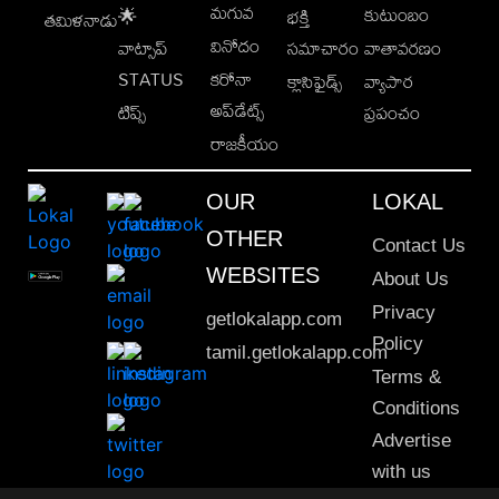
మగువ
కుటుంబం
🌟
భక్తి
తమిళనాడు
వినోదం
వాట్సాప్
సమాచారం
వాతావరణం
STATUS
కరోనా
క్లాసిఫైడ్స్
వ్యాపార
అప్‌డేట్స్
టిప్స్
ప్రపంచం
రాజకీయం
OUR
LOKAL
OTHER
Contact Us
WEBSITES
About Us
Privacy
getlokalapp.com
Policy
tamil.getlokalapp.com
Terms &
Conditions
Advertise
with us