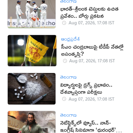
తెలంగాణ
భారత్-శ్రీలంక టెస్టులకు ఉచిత
ప్రవేశం.. బోర్డు ప్రకటన
Aug 07, 2026, 17:08 IST
ఆంధ్రప్రదేశ్
సీఎం చంద్రబాబుపై టీడీపీ నేతల్లో
అసంతృప్తి?
Aug 07, 2026, 17:08 IST
తెలంగాణ
విద్యార్థులపై డ్రగ్స్ ప్రభావం..
దేశవ్యాప్తంగా పరీక్షలు
Aug 07, 2026, 17:08 IST
తెలంగాణ
నెట్‌ఫ్లిక్స్‌లో వ్యూస్.. నాన్-
ఇంగ్లీష్ సినిమాగా ‘ధురంధర్’