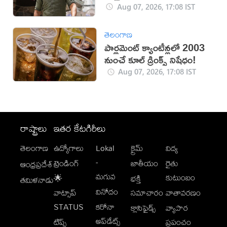
రికార్డు
Aug 07, 2026, 17:08 IST
తెలంగాణ
పార్లమెంట్ క్యాంటీన్లలో 2003
నుంచే కూల్ డ్రింక్స్ నిషేధం!
Aug 07, 2026, 17:08 IST
రాష్ట్రాలు
ఇతర కేటగిరీలు
తెలంగాణ
ఉద్యోగాలు
Lokal
క్రైమ్
విద్య
-
ట్రెండింగ్
జాతీయం
రైతు
ఆంధ్రప్రదేశ్
మగువ
కుటుంబం
🌟
భక్తి
తమిళనాడు
వినోదం
వాట్సాప్
సమాచారం
వాతావరణం
STATUS
కరోనా
క్లాసిఫైడ్స్
వ్యాపార
అప్‌డేట్స్
టిప్స్
ప్రపంచం