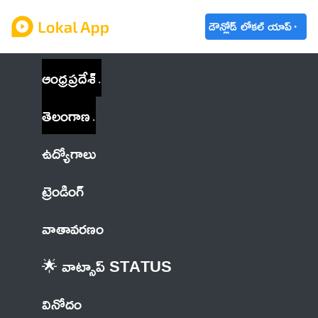
డౌన్లోడ్ లోకల్ యాప్
ఆంధ్రప్రదేశ్
తెలంగాణ
ఉద్యోగాలు
ట్రెండింగ్
వాతావరణం
🌟 వాట్సాప్ STATUS
వినోదం