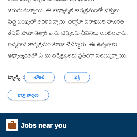
జరుగుతున్నాయి. ఈ ఆధ్యాత్మిక కార్యక్రమంలో భక్తులు
పెద్ద సంఖ్యలో తరలివచ్చారు. దర్గాహ్ పిఠాధిపతి హజరత్
జీషన్ పాషా శత్తారి వారు భక్తులకు దీవెనలు అందించారు.
అన్నదాన కార్యక్రమం కూడా చేపట్టారు. ఈ ఉత్సవాలు
ఆధ్యాత్మికతతో పాటు భక్తిశ్రద్ధలకు ప్రతీకగా నిలుస్తున్నాయి.
ట్యాగ్స్ :
లోకల్
భక్తి
జిల్లా వార్తలు
Jobs near you