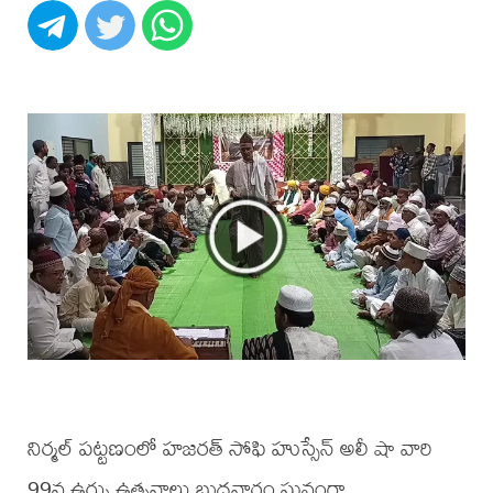
నిర్మల్ పట్టణంలో హజరత్ సోఫి హుస్సేన్ అలీ షా వారి
99వ ఉర్సు ఉత్సవాలు బుధవారం ఘనంగా