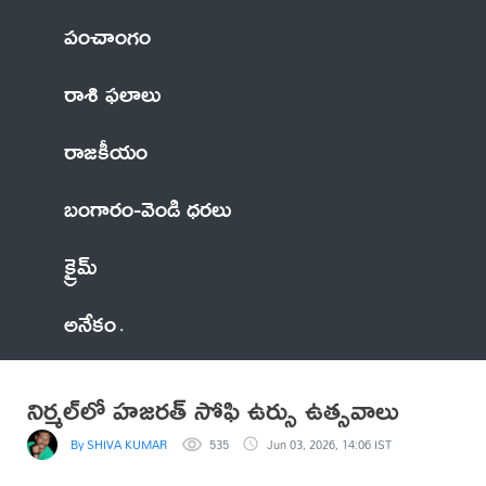
పంచాంగం
రాశి ఫలాలు
రాజకీయం
బంగారం-వెండి ధరలు
క్రైమ్
అనేకం
నిర్మల్‌లో హజరత్ సోఫి ఉర్సు ఉత్సవాలు
By SHIVA KUMAR
535
Jun 03, 2026, 14:06 IST