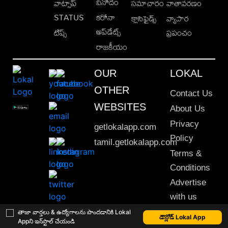
వినోదం
వాట్సాప్
సమాచారం
వాతావరణం
STATUS
కరోనా
క్లాసిఫైడ్స్
వ్యాపార
అప్‌డేట్స్
టిప్స్
ప్రపంచం
రాజకీయం
OUR
LOKAL
OTHER
Contact Us
WEBSITES
About Us
Privacy
getlokalapp.com
Policy
tamil.getlokalapp.com
Terms &
Conditions
Advertise
with us
Sitemap
తాజా వార్తలు & ఉద్యోగాలను పొందడానికి Lokal
డౌన్లోడ్ Lokal App
Appని ఇన్‌స్టాల్ చేయండి
This material may not be published, transmitted, rewritten or redistributed. © 2020 Lokal App. All rights reserved.