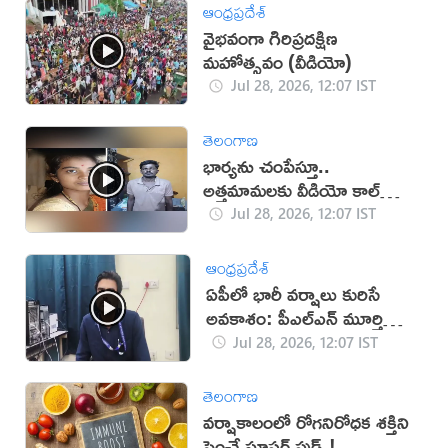
ఆంధ్రప్రదేశ్
వైభవంగా గిరిప్రదక్షిణ
మహోత్సవం (వీడియో)
Jul 28, 2026, 12:07 IST
తెలంగాణ
భార్యను చంపేస్తూ..
అత్తమామలకు వీడియో కాల్
చేసిన భర్త
Jul 28, 2026, 12:07 IST
ఆంధ్రప్రదేశ్
ఏపీలో భారీ వర్షాలు కురిసే
అవకాశం: పీఎల్‌ఎన్ మూర్తి
(వీడియో)
Jul 28, 2026, 12:07 IST
తెలంగాణ
వర్షాకాలంలో రోగనిరోధక శక్తిని
పెంచే సూపర్ ఫుడ్స్!