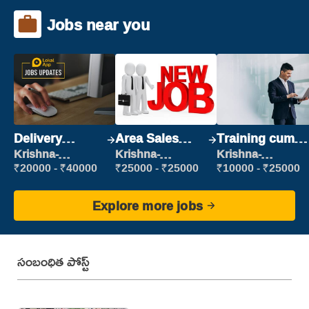
Jobs near you
Delivery
Area Sales
Training cum
Executive
Manager (Field
Placement
Krishna-
Krishna-
Krishna-
vijayawada
vijayawada
vijayawada
Sales)
₹20000 - ₹40000
₹25000 - ₹25000
₹10000 - ₹25000
Explore more jobs
సంబంధిత పోస్ట్