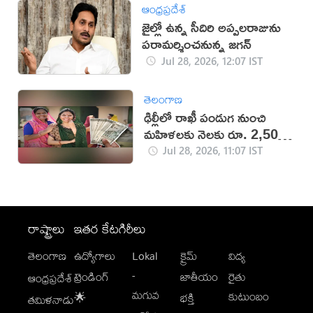
ఆంధ్రప్రదేశ్
జైల్లో ఉన్న సీదిరి అప్పలరాజును
పరామర్శించనున్న జగన్
Jul 28, 2026, 12:07 IST
తెలంగాణ
ఢిల్లీలో రాఖీ పండుగ నుంచి
మహిళలకు నెలకు రూ. 2,500
ఆర్థిక సహాయం!
Jul 28, 2026, 11:07 IST
రాష్ట్రాలు
ఇతర కేటగిరీలు
తెలంగాణ
ఉద్యోగాలు
Lokal
క్రైమ్
విద్య
-
ట్రెండింగ్
జాతీయం
రైతు
ఆంధ్రప్రదేశ్
మగువ
కుటుంబం
🌟
భక్తి
తమిళనాడు