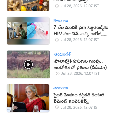
Jul 28, 2026, 12:07 IST
తెలంగాణ
7 వేల మందికి పైగా స్టూడెంట్స్‌కు
HIV పాజిటివ్..అన్ని కాలేజీల్లో
టెస్టులు తప్పనిసరి!
Jul 28, 2026, 12:07 IST
ఆంధ్రప్రదేశ్
పొలాల్లోకి ఏనుగుల గుంపు..
ఆందోళనలో రైతులు (వీడియో)
Jul 28, 2026, 12:07 IST
తెలంగాణ
సైబర్‌ మోసాల కట్టడికి డిజిటల్‌
పేమెంట్‌ ఇంటెలిజెన్స్‌
Jul 28, 2026, 12:07 IST