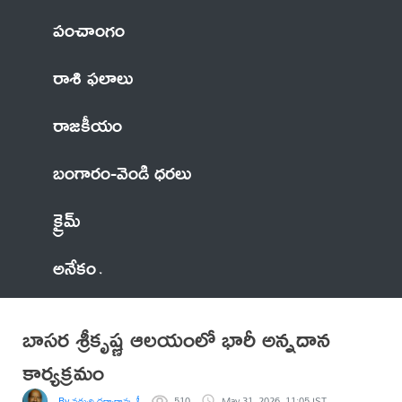
పంచాంగం
రాశి ఫలాలు
రాజకీయం
బంగారం-వెండి ధరలు
క్రైమ్
అనేకం
బాసర శ్రీకృష్ణ ఆలయంలో భారీ అన్నదాన
కార్యక్రమం
By నర్సురి ధర్మారావు, సీనియర్ రిపోర్టర్
510
May 31, 2026, 11:05 IST