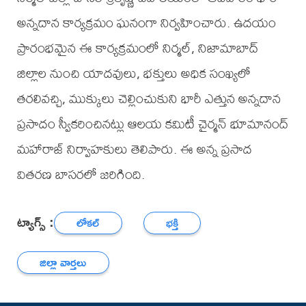
అన్నదాన కార్యక్రమం ఘనంగా నిర్వహించారు. ఉదయం
ప్రారంభమైన ఈ కార్యక్రమంలో నిర్మల్, నిజామాబాద్
జిల్లాల నుంచి యాదవులు, భక్తులు అధిక సంఖ్యలో
తరలివచ్చి, ముక్కులు చెల్లించుకుని భారీ ఎత్తున అన్నదాన
ప్రసాదం స్వీకరించినట్లు ఆలయ కమిటీ చైర్మన్ భూమానంద్
మహారాజ్ నిర్వాహకులు తెలిపారు. ఈ అన్న ప్రసాద
వితరణ బాసరలో జరిగింది.
ట్యాగ్స్ :
లోకల్
భక్తి
జిల్లా వార్తలు