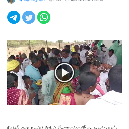
నిర్మల్ జిల్లా బాసర శ్రీకృష్ణ దేవాలయంలో ఆదివారం భారీ