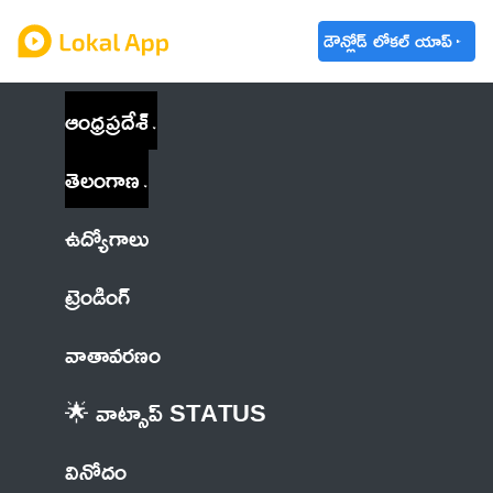
డౌన్లోడ్ లోకల్ యాప్
ఆంధ్రప్రదేశ్
తెలంగాణ
ఉద్యోగాలు
ట్రెండింగ్
వాతావరణం
🌟 వాట్సాప్ STATUS
వినోదం