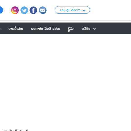
Telugu తెలుగు
ు
రాజకీయం
బంగారం-వెండి ధరలు
క్రైమ్
అనేకం