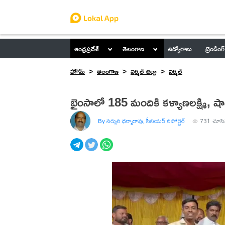
ఆంధ్రప్రదేశ్
తెలంగాణ
ఉద్యోగాలు
ట్రెండింగ్
హోమ్
తెలంగాణ
నిర్మల్ జిల్లా
నిర్మల్
భైంసాలో 185 మందికి కళ్యాణలక్ష్మి, ష
By నర్సురి ధర్మారావు, సీనియర్ రిపోర్టర్
731
చూసి