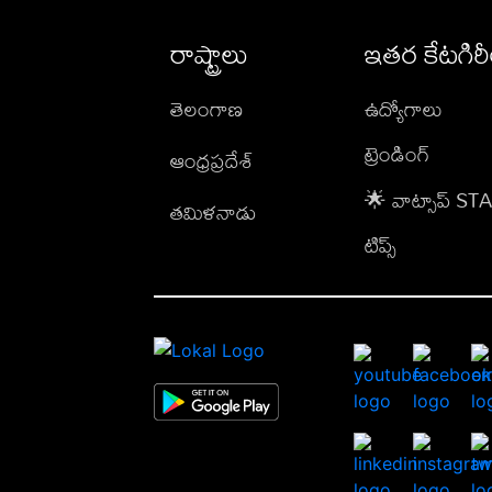
రాష్ట్రాలు
ఇతర కేటగిర
తెలంగాణ
ఉద్యోగాలు
ట్రెండింగ్
ఆంధ్రప్రదేశ్
🌟 వాట్సాప్ S
తమిళనాడు
టిప్స్