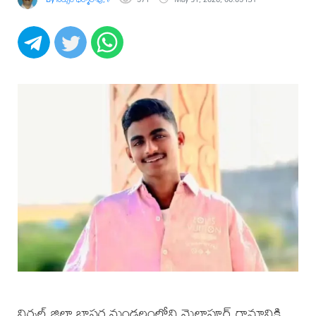
నిర్మల్ జిల్లా బాసర మండలంలోని మైలాపూర్ గ్రామానికి