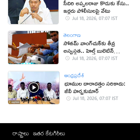
సీదిరి అప్పలరాజు కొడుకు కేసు..
ఇద్దరు పోలీసులపై వేటు
Jul 18, 2026, 07:07 IST
తెలంగాణ
సోనమ్ వాంగ్‌చుక్‌కు తీవ్ర
అస్వస్థత.. హెల్త్ బులెటిన్
విడుదల
Jul 18, 2026, 07:07 IST
ఆంధ్రప్రదేశ్
భూముల దారాదత్తం సరికాదు:
జీవీ హర్షకుమార్
Jul 18, 2026, 07:07 IST
రాష్ట్రాలు
ఇతర కేటగిరీలు