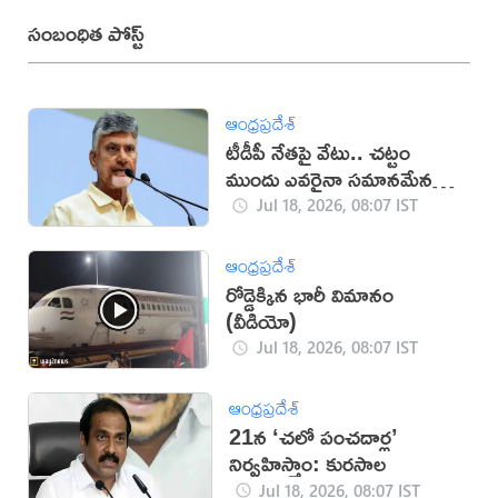
సంబంధిత పోస్ట్
ఆంధ్రప్రదేశ్
టీడీపీ నేతపై వేటు.. చట్టం
ముందు ఎవరైనా సమానమేనన్న
సీఎం
Jul 18, 2026, 08:07 IST
ఆంధ్రప్రదేశ్
రోడ్డెక్కిన భారీ విమానం
(వీడియో)
Jul 18, 2026, 08:07 IST
ఆంధ్రప్రదేశ్
21న ‘చలో పంచదార్ల’
నిర్వహిస్తాం: కురసాల
Jul 18, 2026, 08:07 IST