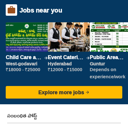
Jobs near you
Child Care and
Event Catering
Public Area
Patient care
Staff
Cleaner
West-godavari
Hyderabad
Guntur
₹18000 - ₹25000
₹12000 - ₹15000
Depends on
experience/work
Explore more jobs
సంబంధిత పోస్ట్