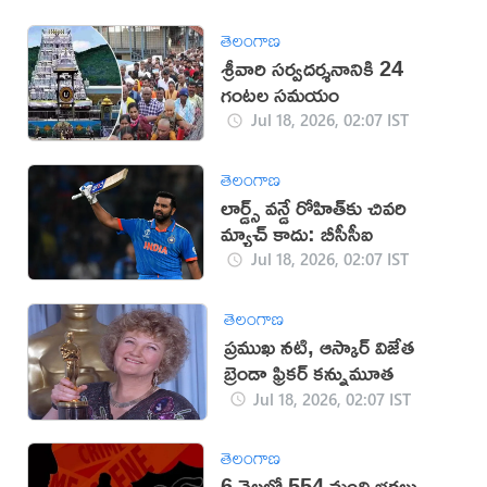
తెలంగాణ
శ్రీవారి సర్వదర్శనానికి 24
గంటల సమయం
Jul 18, 2026, 02:07 IST
తెలంగాణ
లార్డ్స్ వన్డే రోహిత్‌కు చివరి
మ్యాచ్ కాదు: బీసీసీఐ
Jul 18, 2026, 02:07 IST
తెలంగాణ
ప్రముఖ నటి, ఆస్కార్ విజేత
బ్రెండా ఫ్రికర్ కన్నుమూత
Jul 18, 2026, 02:07 IST
తెలంగాణ
6 నెలల్లో 554 మంది భర్తలు