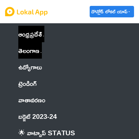
డౌన్లోడ్ లోకల్ యాప్
ఆంధ్రప్రదేశ్
తెలంగాణ
ఉద్యోగాలు
ట్రెండింగ్
వాతావరణం
బడ్జెట్ 2023-24
🌟 వాట్సాప్ STATUS