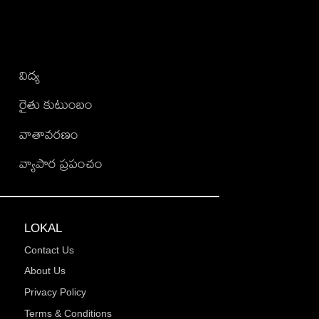
విద్య
రైతు కుటుంబం
వాతావరణం
వ్యాపార ప్రపంచం
LOKAL
Contact Us
About Us
Privacy Policy
Terms & Conditions