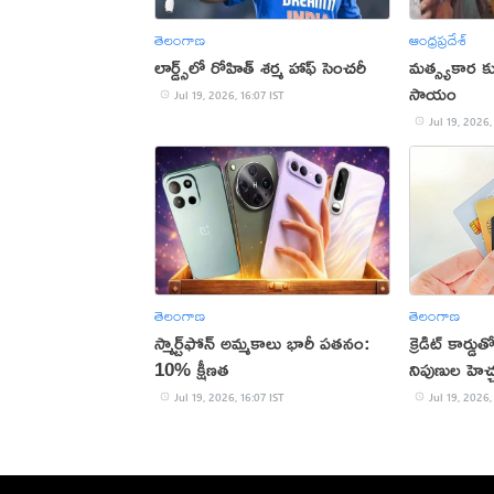
తెలంగాణ
ఆంధ్రప్రదేశ్
లార్డ్స్‌లో రోహిత్ శర్మ హాఫ్ సెంచరీ
మత్స్యకార కు
సాయం
Jul 19, 2026, 16:07 IST
Jul 19, 2026,
తెలంగాణ
తెలంగాణ
స్మార్ట్‌ఫోన్ అమ్మకాలు భారీ పతనం:
క్రెడిట్ కార్
10% క్షీణత
నిపుణుల హెచ్
Jul 19, 2026, 16:07 IST
Jul 19, 2026,