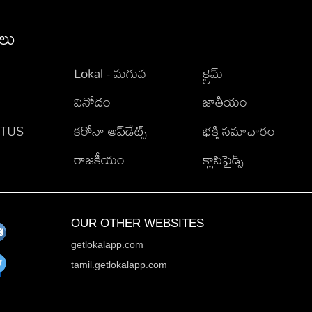
ీలు
Lokal - మగువ
క్రైమ్
వినోదం
జాతీయం
TATUS
కరోనా అప్‌డేట్స్
భక్తి సమాచారం
రాజకీయం
క్లాసిఫైడ్స్
OUR OTHER WEBSITES
getlokalapp.com
tamil.getlokalapp.com