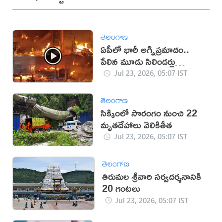
తెలంగాణ
ఏపీలో భారీ అగ్నిప్రమాదం..
పేలిన మూడు సిలిండర్లు
(వీడియో)
Jul 23, 2026, 05:07 IST
తెలంగాణ
సిక్కింలో సొరంగం నుంచి 22
మృతదేహాలు వెలికితీత
Jul 23, 2026, 05:07 IST
తెలంగాణ
తిరుమల శ్రీవారి సర్వదర్శనానికి
20 గంటలు
Jul 23, 2026, 05:07 IST