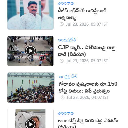
తెలంగాణ
డీజీపీ ఆఫీస్‌లో కానిస్టేబుల్
ఆత్మహత్య
Jul 23, 2026, 05:07 IST
ఆంధ్రప్రదేశ్
CJP ర్యాలీ.. పోలీసులపై రాళ్ల
దాడి (వీడియో)
Jul 23, 2026, 05:07 IST
ఆంధ్రప్రదేశ్
గోదావరి పుష్కరాలకు రూ.150
కోట్ల నిధులు: ఏపీ ప్రభుత్వం
Jul 23, 2026, 04:07 IST
తెలంగాణ
అలా చేస్తే దీక్ష విరమిస్తా: సోనమ్
(వీడియో)