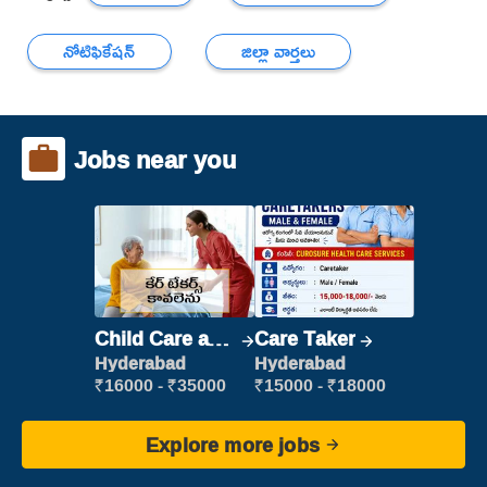
నోటిఫికేషన్
జిల్లా వార్తలు
Jobs near you
Child Care and
Care Taker
Patient care
Hyderabad
Hyderabad
₹16000 - ₹35000
₹15000 - ₹18000
Explore more jobs