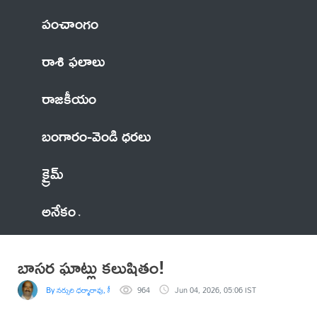
పంచాంగం
రాశి ఫలాలు
రాజకీయం
బంగారం-వెండి ధరలు
క్రైమ్
అనేకం
బాసర ఘాట్లు కలుషితం!
By నర్సురి ధర్మారావు, సీనియర్ రిపోర్టర్
964
Jun 04, 2026, 05:06 IST