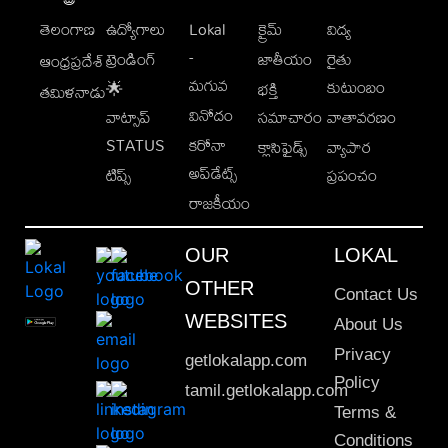
తెలంగాణ
ఉద్యోగాలు
Lokal
క్రైమ్
విద్య
-
ట్రెండింగ్
జాతీయం
రైతు
ఆంధ్రప్రదేశ్
మగువ
కుటుంబం
🌟
భక్తి
తమిళనాడు
వినోదం
వాట్సాప్
సమాచారం
వాతావరణం
STATUS
కరోనా
క్లాసిఫైడ్స్
వ్యాపార
అప్‌డేట్స్
టిప్స్
ప్రపంచం
రాజకీయం
OUR
LOKAL
OTHER
Contact Us
WEBSITES
About Us
Privacy
getlokalapp.com
Policy
tamil.getlokalapp.com
Terms &
Conditions