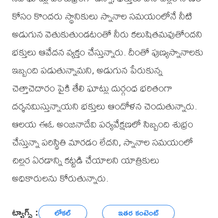
కోసం కొందరు స్థానికులు స్నానాల సమయంలోనే నీటి
అడుగున వెతుకుతుండటంతో నీరు కలుషితమవుతోందని
భక్తులు ఆవేదన వ్యక్తం చేస్తున్నారు. దీంతో పుణ్యస్నానాలకు
ఇబ్బంది పడుతున్నామని, అడుగున పేరుకున్న
చెత్తాచెదారం పైకి తేలి ఘాట్లు దుర్గంధ భరితంగా
దర్శనమిస్తున్నాయని భక్తులు ఆందోళన చెందుతున్నారు.
ఆలయ ఈఓ అంజనాదేవి పర్యవేక్షణలో సిబ్బంది శుభ్రం
చేస్తున్నా పరిస్థితి మారడం లేదని, స్నానాల సమయంలో
చిల్లర ఏరడాన్ని కట్టడి చేయాలని యాత్రికులు
అధికారులను కోరుతున్నారు.
ట్యాగ్స్ :
లోకల్
ఇతర కంటెంట్