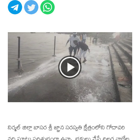
నిర్మల్ జిల్లా బాసర శ్రీ జ్ఞాన సరస్వతి క్షేత్రంలోని గోదావరి
నది ఘాట్లు పరిశుభ్రంగా ఉన్నా, భక్తులు వేసే చిల్లర నాణేల