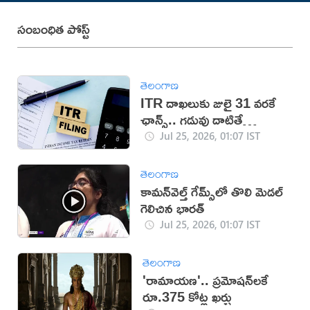
సంబంధిత పోస్ట్
తెలంగాణ
ITR దాఖలుకు జులై 31 వరకే
ఛాన్స్.. గడువు దాటితే
రూ.5000 ఫైన్
Jul 25, 2026, 01:07 IST
తెలంగాణ
కామన్‌వెల్త్ గేమ్స్‌లో తొలి మెడల్
గెలిచిన భారత్
Jul 25, 2026, 01:07 IST
తెలంగాణ
'రామాయణ'.. ప్రమోషన్‌లకే
రూ.375 కోట్ల ఖర్చు