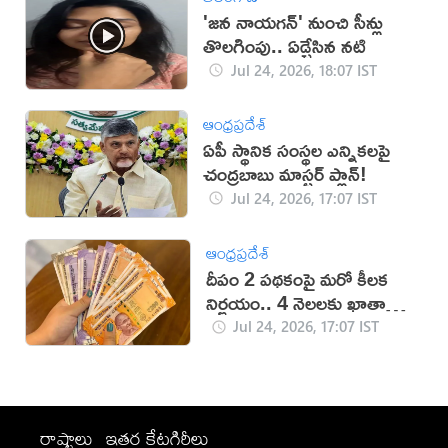
'జన నాయగన్' నుంచి సీన్లు
తొలగింపు.. ఏడ్చేసిన నటి
Jul 24, 2026, 18:07 IST
ఆంధ్రప్రదేశ్
ఏపీ స్థానిక సంస్థల ఎన్నికలపై
చంద్రబాబు మాస్టర్ ప్లాన్!
Jul 24, 2026, 17:07 IST
ఆంధ్రప్రదేశ్
దీపం 2 పథకంపై మరో కీలక
నిర్ణయం.. 4 నెలలకు ఖాతాల్లోకి
డబ్బులు
Jul 24, 2026, 17:07 IST
రాష్ట్రాలు
ఇతర కేటగిరీలు