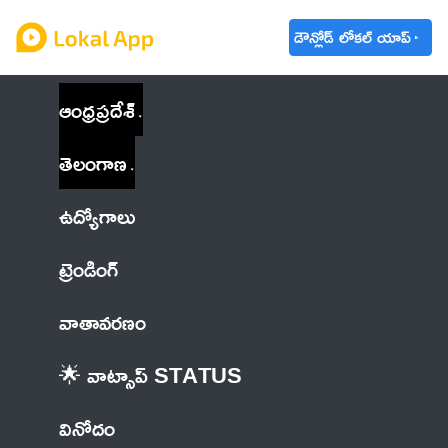
డౌన్లోడ్ లోకల్ యాప్
ఆంధ్రప్రదేశ్
తెలంగాణ
ఉద్యోగాలు
ట్రెండింగ్
వాతావరణం
🌟 వాట్సాప్ STATUS
వినోదం