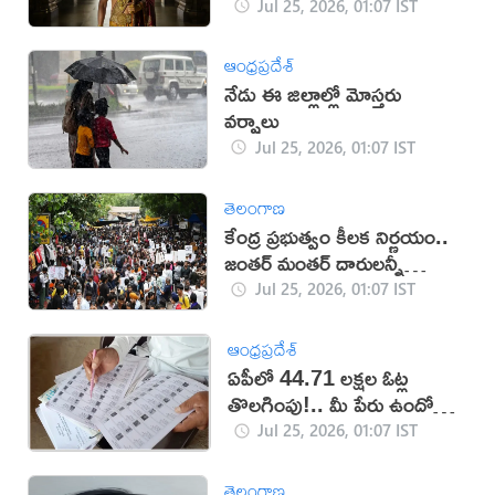
Jul 25, 2026, 01:07 IST
ఆంధ్రప్రదేశ్
నేడు ఈ జిల్లాల్లో మోస్తరు
వర్షాలు
Jul 25, 2026, 01:07 IST
తెలంగాణ
కేంద్ర ప్రభుత్వం కీలక నిర్ణయం..
జంతర్ మంతర్ దారులన్నీ
మూసివేత
Jul 25, 2026, 01:07 IST
ఆంధ్రప్రదేశ్
ఏపీలో 44.71 లక్షల ఓట్ల
తొలగింపు!.. మీ పేరు ఉందో
లేదో చెక్ చేసుకోండి!
Jul 25, 2026, 01:07 IST
తెలంగాణ