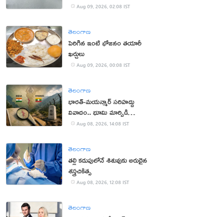
Aug 09, 2026, 02:08 IST
తెలంగాణ
పెరిగిన ఇంటి భోజనం తయారీ
ఖర్చులు
Aug 09, 2026, 00:08 IST
తెలంగాణ
భారత్-మయన్మార్ సరిహద్దు
వివాదం.. భూమి మార్పిడి
ప్రతిపాదనలు
Aug 08, 2026, 14:08 IST
తెలంగాణ
తల్లి కడుపులోనే శిశువుకు అరుదైన
శస్త్రచికిత్స
Aug 08, 2026, 12:08 IST
తెలంగాణ