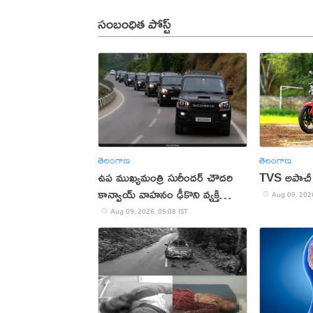
సంబంధిత పోస్ట్
తెలంగాణ
తెలంగాణ
ఉప ముఖ్యమంత్రి సురీందర్ చౌదరి
TVS అపాచీ 
కాన్వాయ్ వాహనం ఢీకొని వ్యక్తి
Aug 09, 2026
మృతి!
Aug 09, 2026, 05:08 IST