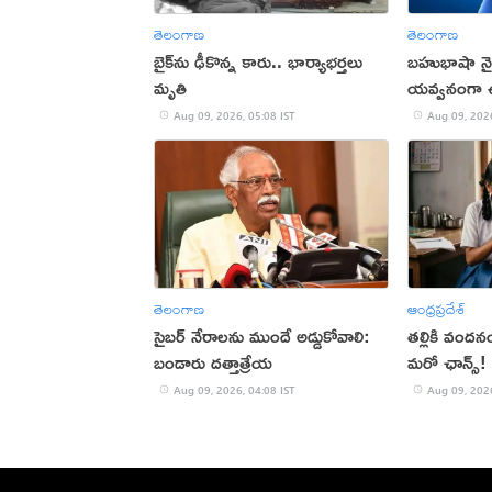
తెలంగాణ
తెలంగాణ
బైక్‌ను ఢీకొన్న కారు.. భార్యాభర్తలు
బహుభాషా నై
మృతి
యవ్వనంగా 
Aug 09, 2026, 05:08 IST
Aug 09, 2026
తెలంగాణ
ఆంధ్రప్రదేశ్
సైబర్ నేరాలను ముందే అడ్డుకోవాలి:
తల్లికి వందన
బండారు దత్తాత్రేయ
మరో ఛాన్స్!
Aug 09, 2026, 04:08 IST
Aug 09, 2026