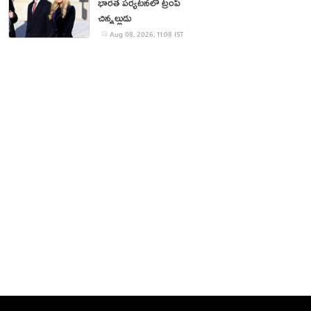
భారత పర్యటనలో ట్రంప్‌
చిన్నల్లుడు
Aug 08, 2026, 11:08 IST