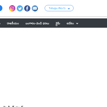
Telugu తెలుగు
ు
రాజకీయం
బంగారం-వెండి ధరలు
క్రైమ్
అనేకం