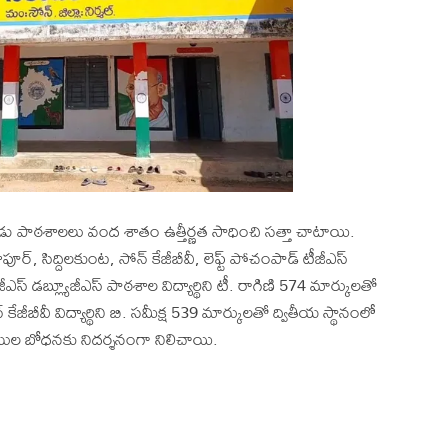
డు పాఠశాలలు వంద శాతం ఉత్తీర్ణత సాధించి సత్తా చాటాయి.
ాపూర్, సిద్దిలకుంట, సోన్ కేజీబీవీ, లెఫ్ట్ పోచంపాడ్ టీజీఎస్
 డబ్ల్యూజీఎస్ పాఠశాల విద్యార్థిని టీ. రాగిణి 574 మార్కులతో
బీవీ విద్యార్థిని బి. సమీక్ష 539 మార్కులతో ద్వితీయ స్థానంలో
యాయుల బోధనకు నిదర్శనంగా నిలిచాయి.