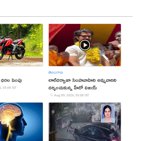
తెలంగాణ
ధరల పెంపు
లాల్‌దర్వాజా సింహవాహిని అమ్మవారిని
దర్శించుకున్న హీరో విజయ్‌
, 05:08 IST
Aug 09, 2026, 05:08 IST