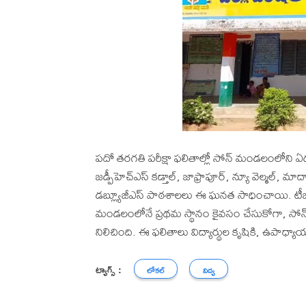
పదో తరగతి పరీక్షా ఫలితాల్లో సోన్ మండలంలోని ఏ
జడ్పీహెచ్ఎస్ కడ్తాల్, జాఫ్రాపూర్, న్యూ వెల్మల్, మాద
డబ్ల్యూజీఎస్ పాఠశాలలు ఈ ఘనత సాధించాయి. టీజీఎస్
మండలంలోనే ప్రథమ స్థానం కైవసం చేసుకోగా, సోన్ కేజీ
నిలిచింది. ఈ ఫలితాలు విద్యార్థుల కృషికి, ఉపాధ్
ట్యాగ్స్ :
లోకల్
విద్య