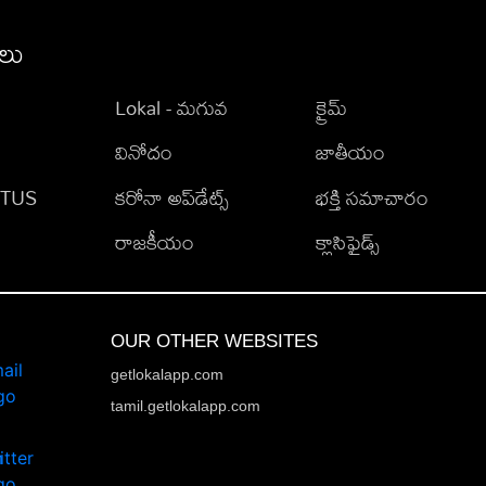
ీలు
Lokal - మగువ
క్రైమ్
వినోదం
జాతీయం
TATUS
కరోనా అప్‌డేట్స్
భక్తి సమాచారం
రాజకీయం
క్లాసిఫైడ్స్
OUR OTHER WEBSITES
getlokalapp.com
tamil.getlokalapp.com