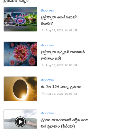
ట్రెండింగ్ న్యూస్
తెలంగాణ
సైక్లోస్పోరా అంటే ఏమిటో
తెలుసా?
Aug 09, 2026, 04:08 IST
తెలంగాణ
సైక్లోస్పోరా ఇన్ఫెక్షన్ రావడానికి
కారణాలు ఇవే!
Aug 09, 2026, 04:08 IST
తెలంగాణ
ఈ నెల 12న సూర్య గ్రహణం
Aug 09, 2026, 03:08 IST
తెలంగాణ
శ్రీశైలం జలాశయానికి తగ్గిన వరద
నీటి ప్రవాహం (వీడియో)