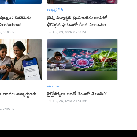
ఆంధ్రప్రదేశ్
పుణ్యం: మెదడును
వైద్య విద్యార్థిని ప్రియాంకను కారుతో
ఉంచుతుంది!
ఢీకొట్టిన ఘటనలో కీలక పరిణామం
, 05:08 IST
Aug 09, 2026, 05:08 IST
తెలంగాణ
ం అందని విద్యార్థులకు
సైక్లోస్పోరా అంటే ఏమిటో తెలుసా?
Aug 09, 2026, 04:08 IST
, 04:08 IST