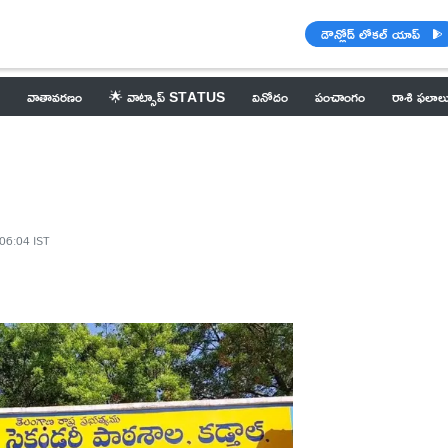
డౌన్లోడ్ లోకల్ యాప్
వాతావరణం
🌟 వాట్సాప్ STATUS
వినోదం
పంచాంగం
రాశి ఫలాల
 06:04 IST