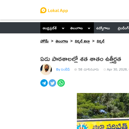
ఆంధ్రప్రదేశ్
తెలంగాణ
ఉద్యోగాలు
ట్రెండింగ్
హోమ్
తెలంగాణ
నిర్మల్ జిల్లా
నిర్మల్
ఏడు పాఠశాలల్లో శత శాతం ఉత్తీర్ణత
By సందీప్
58
చూసినవారు
Apr 30, 2026,