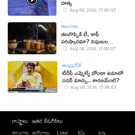
హత్య
Aug 08, 2026, 17:08 IST
తెలంగాణ
తలనొప్పికి టీ, కాఫీ
పరిష్కారమా? నిపుణుల
సూచనలు ఇవే!
Aug 08, 2026, 17:08 IST
ఆంధ్రప్రదేశ్
టీడీపీ ఎమ్మెల్యే బోండా ఉమాలో
సడన్‌ మార్పు.. కారణమేంటి?
Aug 08, 2026, 17:08 IST
రాష్ట్రాలు
ఇతర కేటగిరీలు
తెలంగాణ
ఉద్యోగాలు
Lokal
క్రైమ్
విద్య