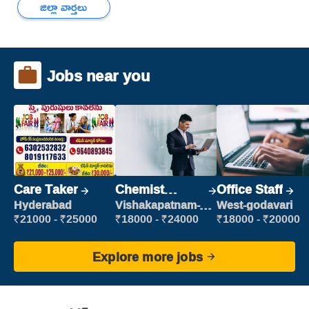
జిల్లా వార్తలు
Jobs near you
Care Taker
Chemist
Office Staff
Production
Hyderabad
Vishakapatnam-
West-godavari
new
Executive
₹21000 - ₹25000
₹18000 - ₹24000
₹18000 - ₹20000
Explore more jobs