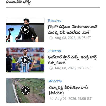
సంబంధిత పోస్ట్
తెలంగాణ
లైఫ్‌లో ఏమైనా చేయాలనుకుంటే
మనల్ని ఏదీ ఆపలేదు: యశ్
Aug 08, 2026, 18:08 IST
తెలంగాణ
ఫుట్‌బాల్ స్టార్ మెస్సీ తండ్రి జార్జ్
కన్నుమూత
Aug 08, 2026, 18:08 IST
తెలంగాణ
చిన్నారిపై వీధికుక్కల దాడి
(వీడియో)
Aug 08, 2026, 18:08 IST