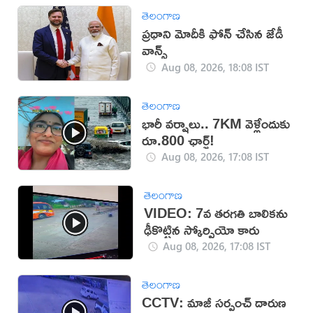
తెలంగాణ
ప్రధాని మోదీకి ఫోన్ చేసిన జేడీ
వాన్స్
Aug 08, 2026, 18:08 IST
తెలంగాణ
భారీ వర్షాలు.. 7KM వెళ్లేందుకు
రూ.800 ఛార్జ్!
Aug 08, 2026, 17:08 IST
తెలంగాణ
VIDEO: 7వ తరగతి బాలికను
ఢీకొట్టిన స్కోర్పియో కారు
Aug 08, 2026, 17:08 IST
తెలంగాణ
CCTV: మాజీ సర్పంచ్ దారుణ