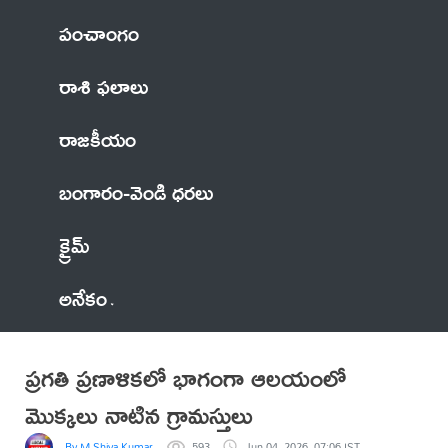
పంచాంగం
రాశి ఫలాలు
రాజకీయం
బంగారం-వెండి ధరలు
క్రైమ్
అనేకం
ప్రగతి ప్రణాళికలో భాగంగా ఆలయంలో
మొక్కలు నాటిన గ్రామస్తులు
By M Shiva Kumar
593
Jun 04, 2026, 07:06 IST