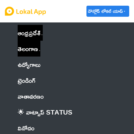
డౌన్లోడ్ లోకల్ యాప్
ఆంధ్రప్రదేశ్
తెలంగాణ
ఉద్యోగాలు
ట్రెండింగ్
వాతావరణం
🌟 వాట్సాప్ STATUS
వినోదం