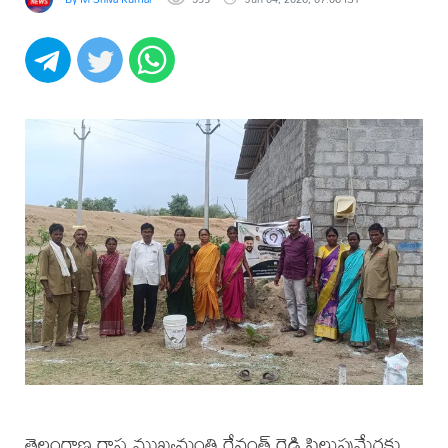
తెలంగాణ రాష్ట్ర ముఖ్యమంత్రి రేవంత్ రెడ్డి పిలుపుమేరకు