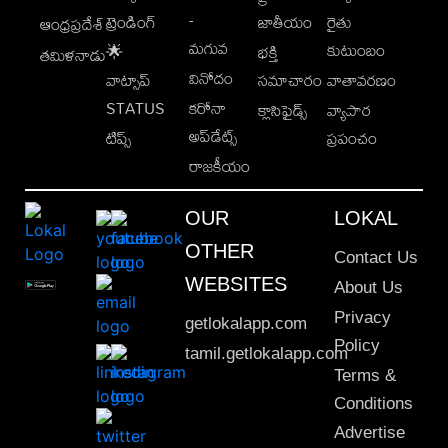
-
ట్రెండింగ్
జాతీయం
రైతు
ఆంధ్రప్రదేశ్
మగువ
కుటుంబం
🌟
భక్తి
తమిళనాడు
వినోదం
వాట్సాప్
సమాచారం
వాతావరణం
STATUS
కరోనా
క్లాసిఫైడ్స్
వ్యాపార
అప్‌డేట్స్
టిప్స్
ప్రపంచం
రాజకీయం
OUR
LOKAL
OTHER
Contact Us
WEBSITES
About Us
Privacy
getlokalapp.com
Policy
tamil.getlokalapp.com
Terms &
Conditions
Advertise