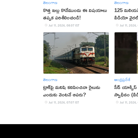
తెలంగాణ
తెలంగాణ
కొత్త ఇల్లు కొనేముందు ఈ విషయాలు
125 మిలియన్
తప్పక పరిశీలించండి!
వీడియో వైరల
Jul 11, 2026, 08:07 IST
Jul 11, 2026,
తెలంగాణ
ఆంధ్రప్రదేశ్
ట్రాక్‌పై మనిషి కనిపించినా రైలును
సీడ్ యాక్సిస్
ఎందుకు వెంటనే ఆపరు?
స్వాధీనం (వ
Jul 11, 2026, 07:07 IST
Jul 11, 2026,