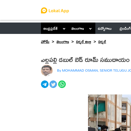
ఆంధ్రప్రదేశ్
తెలంగాణ
ఉద్యోగాలు
ట్రెండింగ్
హోమ్
తెలంగాణ
నిర్మల్ జిల్లా
నిర్మల్
ఎల్లపల్లి డబుల్ బెడ్ రూమ్ సముదాయం
By MOHAMMAD OSMAN, SENIOR TELUGU JO