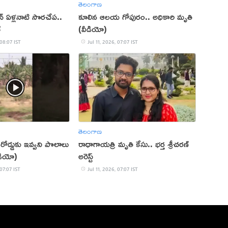
తెలంగాణ
 ఏళ్లనాటి సొరచేప..
కూలిన ఆలయ గోపురం.. అధికారి మృతి
్
(వీడియో)
 08:07 IST
Jul 11, 2026, 07:07 IST
తెలంగాణ
 రోడ్డుకు ఇవ్వని పొలాలు
రాధాగాయత్రి మృతి కేసు.. భర్త శ్రీచరణ్
ీడియో)
అరెస్ట్
 07:07 IST
Jul 11, 2026, 07:07 IST