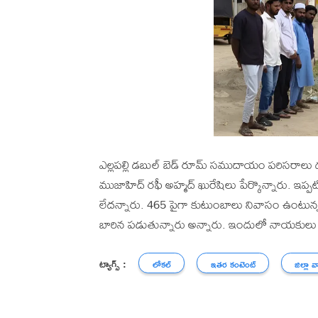
ఎల్లపల్లి డబుల్ బెడ్ రూమ్ సముదాయం పరిసరాలు
ముజాహిద్ రఫీ అహ్మద్ ఖురేషిలు పేర్కొన్నారు. ఇప్
లేదన్నారు. 465 పైగా కుటుంబాలు నివాసం ఉంటున
బారిన పడుతున్నారు అన్నారు. ఇందులో నాయకులు మ
ట్యాగ్స్ :
లోకల్
ఇతర కంటెంట్
జిల్లా వ