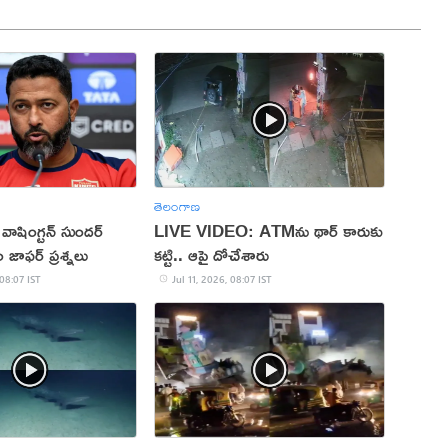
తెలంగాణ
 వాషింగ్టన్ సుందర్
LIVE VIDEO: ATMను థార్ కారుకు
 జాఫర్ ప్రశ్నలు
కట్టి.. ఆపై దోచేశారు
 08:07 IST
Jul 11, 2026, 08:07 IST