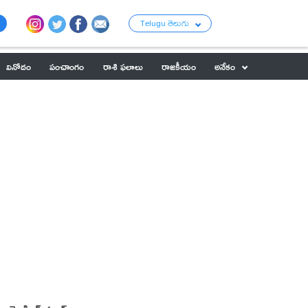
Telugu తెలుగు
వినోదం
పంచాంగం
రాశి ఫలాలు
రాజకీయం
అనేకం