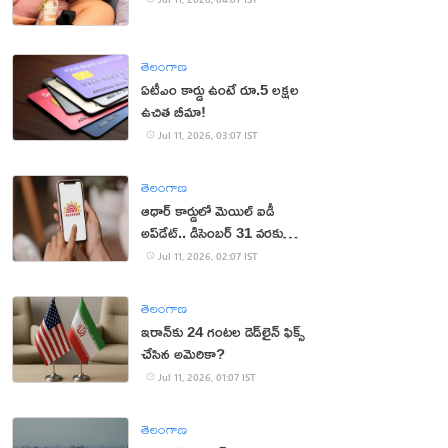
తెలంగాణ
ఏటీఎం కార్డు ఉంటే రూ.5 లక్షల
ఉచిత బీమా!
Jul 11, 2026, 03:07 IST
తెలంగాణ
ఆధార్‌ కార్డులో మెయిల్ ఐడీ
అప్‌డేట్‌.. డిసెంబర్‌ 31 వరకు
ఛాన్స్!
Jul 11, 2026, 02:07 IST
తెలంగాణ
ఇరాన్‌కు 24 గంటల డెడ్‌లైన్ ఫిక్స్
చేసిన అమెరికా?
Jul 11, 2026, 01:07 IST
తెలంగాణ