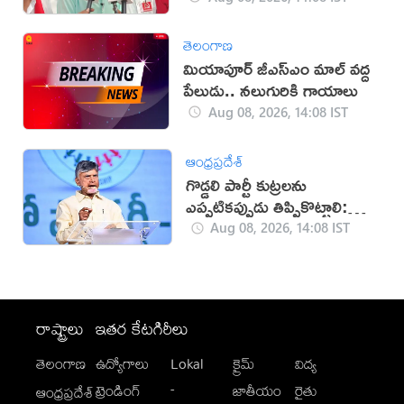
తెలంగాణ
మియాపూర్‌ జీఎస్‌ఎం మాల్‌ వద్ద
పేలుడు.. నలుగురికి గాయాలు
Aug 08, 2026, 14:08 IST
ఆంధ్రప్రదేశ్
గొడ్డలి పార్టీ కుట్రలను
ఎప్పటికప్పుడు తిప్పికొట్టాలి:
చంద్రబాబు
Aug 08, 2026, 14:08 IST
రాష్ట్రాలు
ఇతర కేటగిరీలు
తెలంగాణ
ఉద్యోగాలు
Lokal
క్రైమ్
విద్య
-
ట్రెండింగ్
జాతీయం
రైతు
ఆంధ్రప్రదేశ్