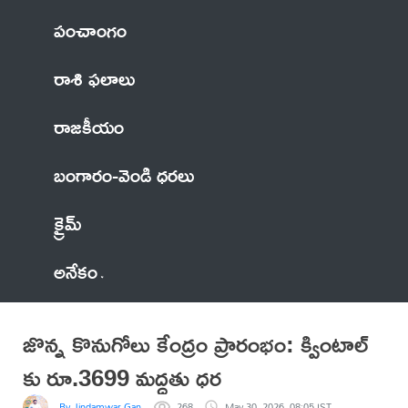
పంచాంగం
రాశి ఫలాలు
రాజకీయం
బంగారం-వెండి ధరలు
క్రైమ్
అనేకం
జొన్న కొనుగోలు కేంద్రం ప్రారంభం: క్వింటాల్
కు రూ.3699 మద్దతు ధర
By Jindamwar Ganesh
268
May 30, 2026, 08:05 IST