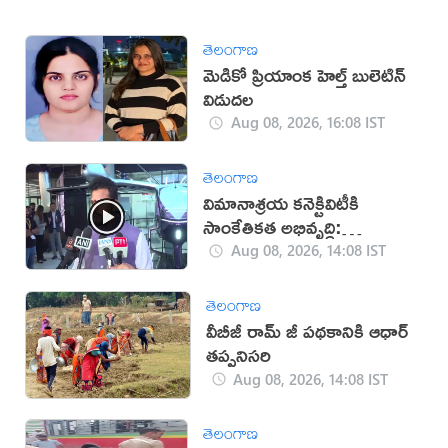
తెలంగాణ
మెడికో ప్రియాంక హెల్త్ బులెటిన్
విడుదల
Aug 08, 2026, 16:08 IST
తెలంగాణ
విమానాశ్రయ కనెక్టివిటీకి
సాంకేతికత అభివృద్ధి:
రామ్మోహన్ నాయుడు
Aug 08, 2026, 14:08 IST
తెలంగాణ
వీబీజీ రామ్ జీ పథకానికి ఆధార్
తప్పనిసరి
Aug 08, 2026, 14:08 IST
తెలంగాణ