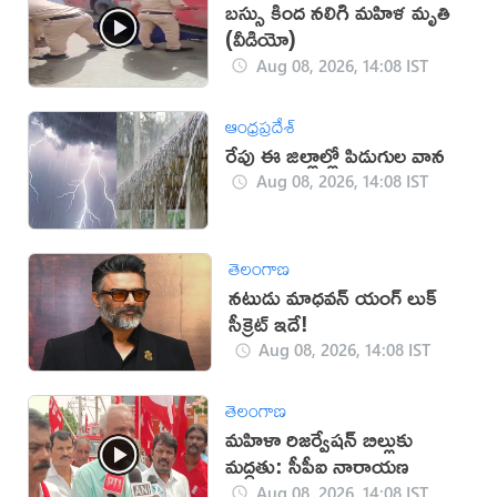
బస్సు కింద నలిగి మహిళ మృతి
(వీడియో)
Aug 08, 2026, 14:08 IST
ఆంధ్రప్రదేశ్
రేపు ఈ జిల్లాల్లో పిడుగుల వాన
Aug 08, 2026, 14:08 IST
తెలంగాణ
నటుడు మాధవన్ యంగ్ లుక్
సీక్రెట్ ఇదే!
Aug 08, 2026, 14:08 IST
తెలంగాణ
మహిళా రిజర్వేషన్ బిల్లుకు
మద్దతు: సీపీఐ నారాయణ
Aug 08, 2026, 14:08 IST