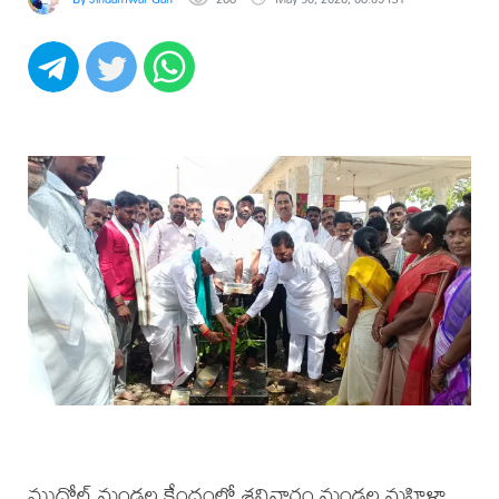
ముదోల్ మండల కేంద్రంలో శనివారం మండల మహిళా