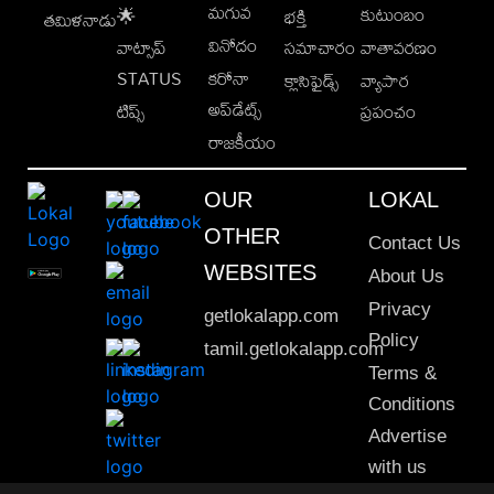
మగువ
కుటుంబం
🌟
భక్తి
తమిళనాడు
వినోదం
వాట్సాప్
సమాచారం
వాతావరణం
STATUS
కరోనా
క్లాసిఫైడ్స్
వ్యాపార
అప్‌డేట్స్
టిప్స్
ప్రపంచం
రాజకీయం
OUR
LOKAL
OTHER
Contact Us
WEBSITES
About Us
Privacy
getlokalapp.com
Policy
tamil.getlokalapp.com
Terms &
Conditions
Advertise
with us