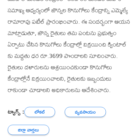
సమాఖ్య ఆధ్వర్యంలో జొన్నల కొనుగోలు కేంద్రాన్ని ఎమ్మెల్యే
రామారావు పటేల్ ప్రారంభించారు. ఈ సందర్భంగా ఆయన
మాట్లాడుతూ, జొన్న రైతులు తమ పంటను ప్రభుత్వం
ఏర్పాటు చేసిన కొనుగోలు కేంద్రాల్లో విక్రయించి క్వింటాల్
కు మద్దతు ధర రూ.3699 పొందాలని సూచించారు.
రైతులు దళారులను ఆశ్రయించకుండా కొనుగోలు
కేంద్రాల్లోనే విక్రయించాలని, రైతులకు ఇబ్బందులు
రాకుండా చూడాలని అధికారులను ఆదేశించారు.
ట్యాగ్స్ :
లోకల్
వ్యవసాయం
జిల్లా వార్తలు