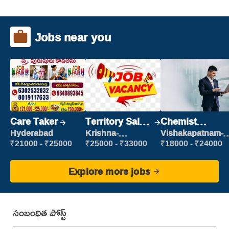
Jobs near you
Care Taker
Territory Sales
Chemist
Manager
Production
Hyderabad
Krishna-
Vishakapatnam-
vijayawada
new
Executive
₹21000 - ₹25000
₹25000 - ₹33000
₹18000 - ₹24000
Explore more jobs
సంబంధిత పోస్ట్