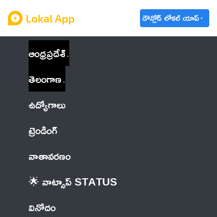
డౌన్లోడ్ లోకల్ యాప్
ఆంధ్రప్రదేశ్
తెలంగాణ
ఉద్యోగాలు
ట్రెండింగ్
వాతావరణం
🌟 వాట్సాప్ STATUS
వినోదం