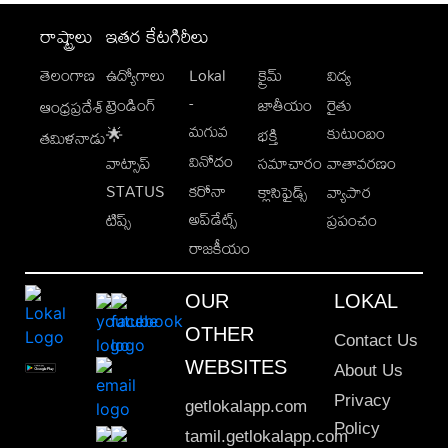
రాష్ట్రాలు
ఇతర కేటగిరీలు
తెలంగాణ
ఉద్యోగాలు
Lokal
క్రైమ్
విద్య
-
ట్రెండింగ్
జాతీయం
రైతు
ఆంధ్రప్రదేశ్
మగువ
కుటుంబం
🌟
భక్తి
తమిళనాడు
వినోదం
వాట్సాప్
సమాచారం
వాతావరణం
STATUS
కరోనా
క్లాసిఫైడ్స్
వ్యాపార
అప్‌డేట్స్
టిప్స్
ప్రపంచం
రాజకీయం
OUR
LOKAL
OTHER
Contact Us
WEBSITES
About Us
Privacy
getlokalapp.com
Policy
tamil.getlokalapp.com