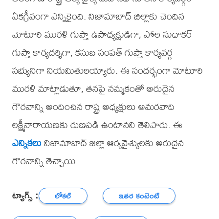
ఏకగ్రీవంగా ఎన్నికైంది. నిజామాబాద్ జిల్లాకు చెందిన
మోటూరి మురళి గుప్తా ఉపాధ్యక్షుడిగా, పోల సుధాకర్
గుప్తా కార్యదర్శిగా, కసుబ సంపత్ గుప్తా కార్యవర్గ
సభ్యునిగా నియమితులయ్యారు. ఈ సందర్భంగా మోటూరి
మురళి మాట్లాడుతూ, తనపై నమ్మకంతో అరుదైన
గౌరవాన్ని అందించిన రాష్ట్ర అధ్యక్షులు అమరవాది
లక్ష్మీనారాయణకు రుణపడి ఉంటానని తెలిపారు. ఈ
ఎన్నికలు
నిజామాబాద్ జిల్లా ఆర్యవైశ్యులకు అరుదైన
గౌరవాన్ని తెచ్చాయి.
ట్యాగ్స్ :
లోకల్
ఇతర కంటెంట్