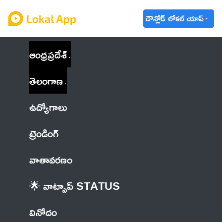
డౌన్లోడ్ లోకల్ యాప్
ఆంధ్రప్రదేశ్
తెలంగాణ
ఉద్యోగాలు
ట్రెండింగ్
వాతావరణం
🌟 వాట్సాప్ STATUS
వినోదం