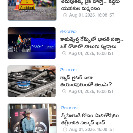
అదుపుతప్పి బైక్ బోల్తా.. ఇద్దరు
యువకుల దుర్మరణం
Aug 01, 2026, 16:08 IST
తెలంగాణ
కామన్వెల్త్ గేమ్స్‌లో భారత్‌ సత్తా..
ఒకే రోజులో నాలుగు స్వర్ణాలు
Aug 01, 2026, 16:08 IST
తెలంగాణ
గ్యాస్ లైటర్ ఎలా
తయారవుతుందో తెలుసా?
Aug 01, 2026, 16:08 IST
తెలంగాణ
స్నేహితుడి కోసం పారితోషికం
తగ్గించిన సల్మాన్ ఖాన్
Aug 01, 2026, 16:08 IST