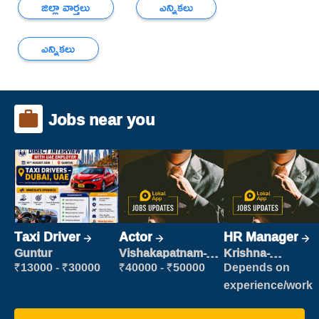
జిల్లా వార్తలు
ఎన్నికలు
ఎన్నికలు
Jobs near you
Taxi Driver
Actor
HR Manager
Guntur
Vishakapatnam-
Krishna-
new
vijayawada
₹13000 - ₹30000
₹40000 - ₹50000
Depends on
experience/work