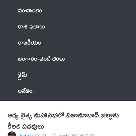
పంచాంగం
రాశి ఫలాలు
రాజకీయం
బంగారం-వెండి ధరలు
క్రైమ్
అనేకం
ఆర్య వైశ్య మహాసభలో నిజామాబాద్ జిల్లాకు
కీలక పదవులు
By Raju
671
May 30, 2026, 08:05 IST