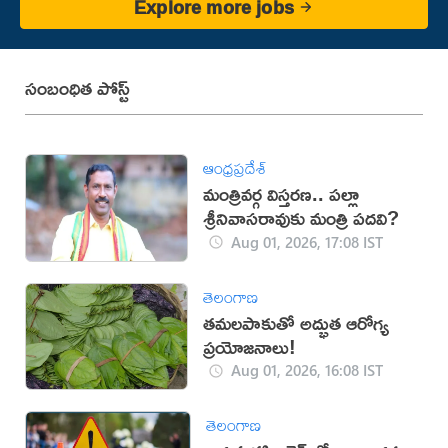
Explore more jobs
సంబంధిత పోస్ట్
ఆంధ్రప్రదేశ్
మంత్రివర్గ విస్తరణ.. పల్లా
శ్రీనివాసరావుకు మంత్రి పదవి?
Aug 01, 2026, 17:08 IST
తెలంగాణ
తమలపాకుతో అద్భుత ఆరోగ్య
ప్రయోజనాలు!
Aug 01, 2026, 16:08 IST
తెలంగాణ