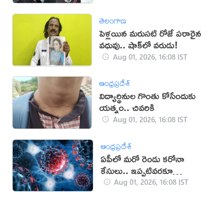
తెలంగాణ
పెళ్లయిన మరుసటి రోజే పరారైన
వధువు.. షాక్‌లో వరుడు!
Aug 01, 2026, 16:08 IST
ఆంధ్రప్రదేశ్
విద్యార్థినుల గొంతు కోసేందుకు
యత్నం.. చివరికి
Aug 01, 2026, 16:08 IST
ఆంధ్రప్రదేశ్
ఏపీలో మరో రెండు కరోనా
కేసులు.. ఇప్పటివరకూ
ఎన్నంటే?
Aug 01, 2026, 16:08 IST