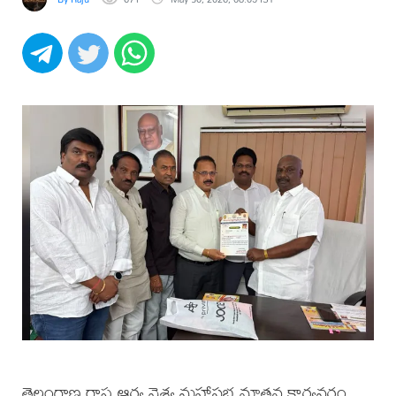
తెలంగాణ రాష్ట్ర ఆర్య వైశ్య మహాసభ నూతన కార్యవర్గం