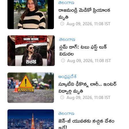
తెలంగాణ
రాజమండ్రి మెడికో ప్రియాంక
మృతి
Aug 09, 2026, 11:08 IST
తెలంగాణ
స్లమ్ డాగ్: టబు ఫస్ట్ లుక్
విడుదల
Aug 09, 2026, 11:08 IST
ఆంధ్రప్రదేశ్
స్కూటీని ఢీకొన్న లారీ.. ఇంటర్‌
విద్యార్థి మృతి
Aug 09, 2026, 11:08 IST
తెలంగాణ
జెన్-జీ యువతకు నచ్చిన దేశం
ఇదే!