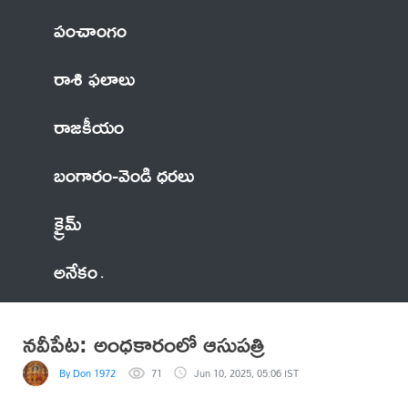
పంచాంగం
రాశి ఫలాలు
రాజకీయం
బంగారం-వెండి ధరలు
క్రైమ్
అనేకం
నవీపేట: అంధకారంలో ఆసుపత్రి
By Don 1972
71
Jun 10, 2025, 05:06 IST