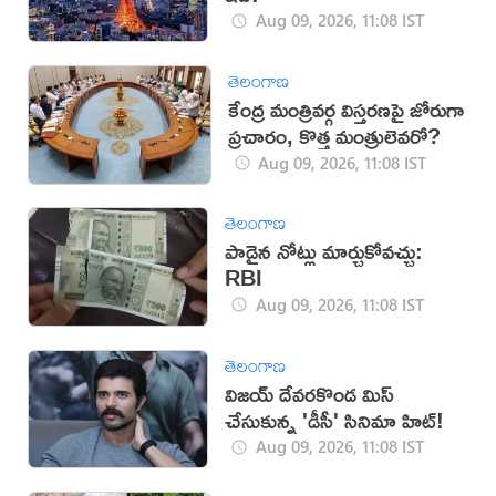
Aug 09, 2026, 11:08 IST
తెలంగాణ
కేంద్ర మంత్రివర్గ విస్తరణపై జోరుగా
ప్రచారం, కొత్త మంత్రులెవరో?
Aug 09, 2026, 11:08 IST
తెలంగాణ
పాడైన నోట్లు మార్చుకోవచ్చు:
RBI
Aug 09, 2026, 11:08 IST
తెలంగాణ
విజయ్ దేవరకొండ మిస్
చేసుకున్న 'డీసీ' సినిమా హిట్!
Aug 09, 2026, 11:08 IST