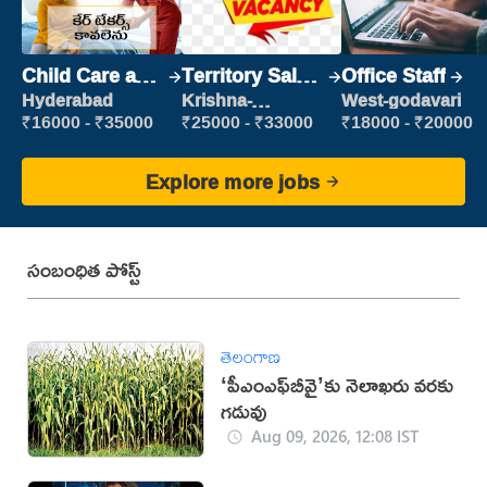
Child Care and
Territory Sales
Office Staff
Patient care
Manager
Hyderabad
Krishna-
West-godavari
vijayawada
₹16000 - ₹35000
₹25000 - ₹33000
₹18000 - ₹20000
Explore more jobs
సంబంధిత పోస్ట్
తెలంగాణ
‘పీఎంఎఫ్‌బీవై’కు నెలాఖరు వరకు
గడువు
Aug 09, 2026, 12:08 IST