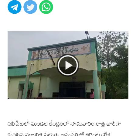
నవీపేటలో మండల కేంద్రంలో సోమవారం రాత్రి భారీగా
కురిసిన వర్షానికి ప్రభుత్వ ఆసుపత్రిలో కరెంటు లేక