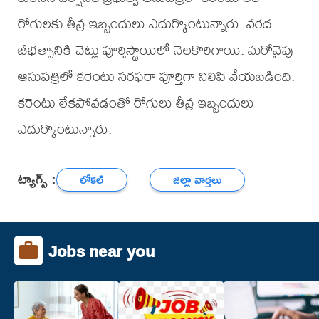
రోగులకు తీవ్ర ఇబ్బందులు ఎదుర్కొంటున్నారు. వరద
బీభత్సానికి చెట్లు పూర్తిస్థాయిలో నెలకొరిగాయి. మరోవైపు
ఆసుపత్రిలో కరెంటు సరఫరా పూర్తిగా నిలిపి వేయబడింది.
కరెంటు లేకపోవడంతో రోగులు తీవ్ర ఇబ్బందులు
ఎదుర్కొంటున్నారు.
ట్యాగ్స్ :
లోకల్
జిల్లా వార్తలు
Jobs near you