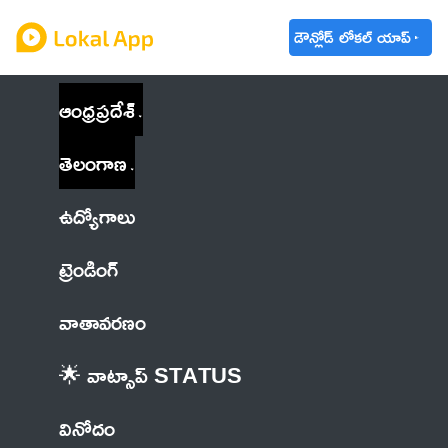
డౌన్లోడ్ లోకల్ యాప్
ఆంధ్రప్రదేశ్
తెలంగాణ
ఉద్యోగాలు
ట్రెండింగ్
వాతావరణం
🌟 వాట్సాప్ STATUS
వినోదం