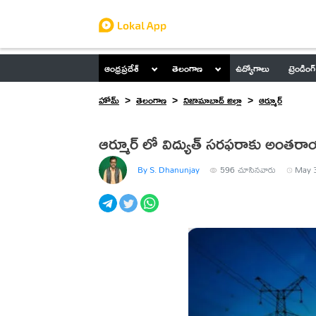
ఆంధ్రప్రదేశ్
తెలంగాణ
ఉద్యోగాలు
ట్రెండింగ్
హోమ్
తెలంగాణ
నిజామాబాద్ జిల్లా
ఆర్మూర్
ఆర్మూర్ లో విద్యుత్ సరఫరాకు అంతర
By S. Dhanunjay
596
చూసినవారు
May 3