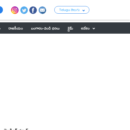
Telugu తెలుగు
ు
రాజకీయం
బంగారం-వెండి ధరలు
క్రైమ్
అనేకం