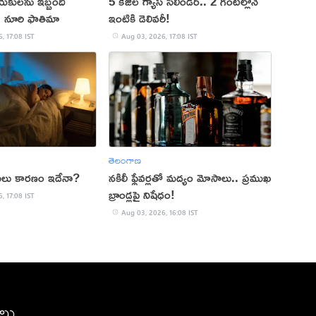
యకులను ఇబ్బంది
5 కేజీల గ్యాస్ సిలిండర్.. 2 గంటల్లోనే
ు: నూరి ఫాతిమా
ఇంటికి డెలివరీ!
, 17:08 IST
Aug 03, 2026, 17:08 IST
తెలంగాణ
 అసలు కారణం ఇదేనా?
నకిలీ ఫ్లేవర్లతో మద్యం మోసాలు.. ప్రముఖ
బ్రాండ్లపై నిషేధం!
, 17:08 IST
Aug 03, 2026, 16:08 IST
ీలు