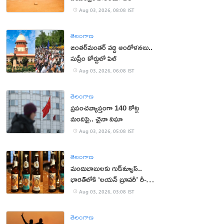
Aug 03, 2026, 08:08 IST
తెలంగాణ
జంతర్‌మంతర్‌ వద్ద ఆందోళనలు..
సుప్రీం కోర్టులో పిల్
Aug 03, 2026, 06:08 IST
తెలంగాణ
ప్రపంచవ్యాప్తంగా 140 కోట్ల
మందిపై.. చైనా నిఘా
Aug 03, 2026, 05:08 IST
తెలంగాణ
మందుబాబులకు గుడ్‌న్యూస్..
భారత్‌లోకి ‘లయన్ బ్రూవరీ’ రీ-
ఎంట్రీ
Aug 03, 2026, 03:08 IST
తెలంగాణ