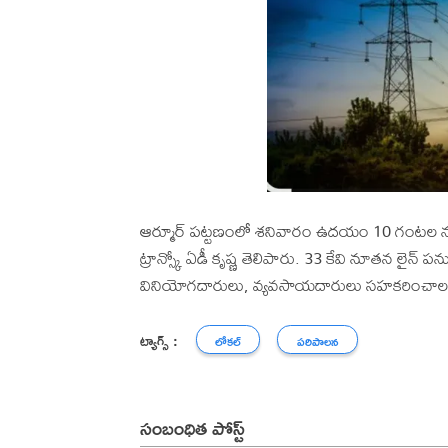
ఆర్మూర్ పట్టణంలో శనివారం ఉదయం 10 గంటల నుంచి
ట్రాన్స్కో ఏడీ కృష్ణ తెలిపారు. 33 కేవి నూతన ల
వినియోగదారులు, వ్యవసాయదారులు సహకరించాల
ట్యాగ్స్ :
లోకల్
పరిపాలన
సంబంధిత పోస్ట్