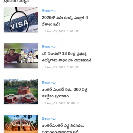
ట్రెండింగ్ న్యూస్
తెలంగాణ
2026లో వీసా రూల్స్ మార్చిన 4
దేశాలు ఇవే!
Aug 03, 2026, 11:08 IST
తెలంగాణ
ఒకే ఏడాదిలో 13 కేంద్ర ప్రభుత్వ
ఉద్యోగాలు సాధించిన యువకుడు!
Aug 03, 2026, 11:08 IST
తెలంగాణ
జంతర్‌ మంతర్‌ కథ.. 300 ఏళ్ల
ఆసక్తికర ప్రయాణం
Aug 03, 2026, 09:08 IST
తెలంగాణ
జంతర్‌మంతర్‌ వద్ద నిరసనలు
నియంత్రించాలంటూ పిల్