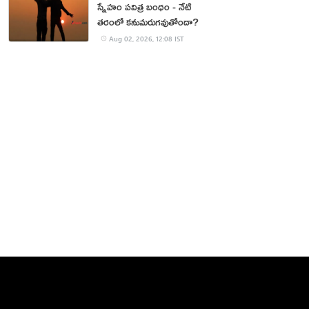
స్నేహం పవిత్ర బంధం - నేటి
తరంలో కనుమరుగవుతోందా?
Aug 02, 2026, 12:08 IST