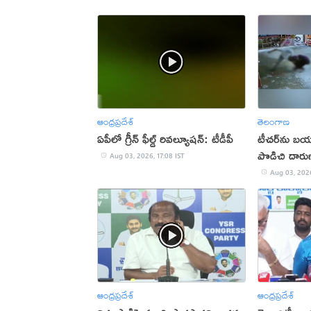
ఆంధ్రప్రదేశ్
తెలంగాణ
ఏపీలో గ్రీన్ ఫీల్డ్ రివల్యూషన్: టీడీపీ
టీచర్‌ను బయట
పొడిచి దారు
Aug 03, 2026, 17:08 IST
Aug 03, 2026
ఆంధ్రప్రదేశ్
ఆంధ్రప్రదేశ్