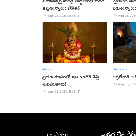
విరూపాక్షిపై మంత్రి పార్థసారథి బురద
మైనారిటీ నా
జల్లుతున్నారు: టీజేఆర్
పెడుతున్నార
Aug 03, 2026, 17:08 IST
Aug 03, 2026
తెలంగాణ
తెలంగాణ
శ్రావణ మాసంలో ఇవి ఇంటికి తెస్తే
నిద్రలేమికి
శుభఫలితాలు!
Aug 03, 2026
Aug 03, 2026, 17:08 IST
రాష్ట్రాలు
ఇతర కేటగిర