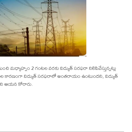
 మధ్యాహ్నం 2 గంటల వరకు విద్యుత్ సరఫరా నిలిపివేస్తున్నట్లు
ైన్ పనుల కారణంగా విద్యుత్ సరఫరాలో అంతరాయం ఉంటుందని, విద్యుత్
ని ఆయన కోరారు.