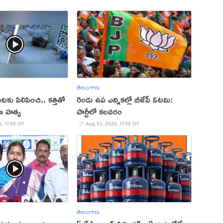
తెలంగాణ
కు పిలిపించి.. కత్తితో
రెండు ఉప ఎన్నికల్లో బీజేపీ ఓటమి:
ణ హత్య
పార్టీలో కలవరం
, 17:08 IST
Aug 03, 2026, 17:08 IST
తెలంగాణ