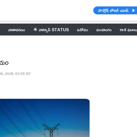
డౌన్లోడ్ లోకల్ యాప్
వాతావరణం
🌟 వాట్సాప్ STATUS
వినోదం
పంచాంగం
రాశి ఫలాల
ాయం
0, 2026, 03:05 IST