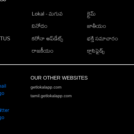
Lokal - మగువ
క్రైమ్
వినోదం
జాతీయం
TATUS
కరోనా అప్‌డేట్స్
భక్తి సమాచారం
రాజకీయం
క్లాసిఫైడ్స్
OUR OTHER WEBSITES
getlokalapp.com
tamil.getlokalapp.com