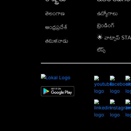
తెలంగాణ
ఉద్యోగాలు
ట్రెండింగ్
ఆంధ్రప్రదేశ్
🌟 వాట్సాప్ S
తమిళనాడు
టిప్స్