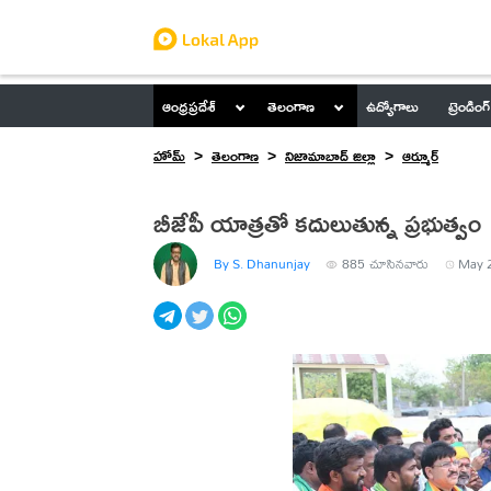
ఆంధ్రప్రదేశ్
తెలంగాణ
ఉద్యోగాలు
ట్రెండింగ్
హోమ్
తెలంగాణ
నిజామాబాద్ జిల్లా
ఆర్మూర్
బీజేపీ యాత్రతో కదులుతున్న ప్రభుత్వం
By S. Dhanunjay
885
చూసినవారు
May 2