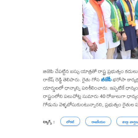
బిజెపి చేపట్టిన బస్సు యాత్రతో రాష్ట్ర ప్రభుత్వం కద
రాకేష్ రెడ్డి తెలిపారు. రైతు గోస
బీజేపీ
భరోసా కార్యక
యార్డులలో ధాన్యాన్ని పరిశీలించారు. ఇప్పటికే ధాన్య
రాష్ట్రంలోని పలుచోట్ల సుమారు 40 రోజులుగా ధాన్
గోడును వెళ్ళబోసుకుంటున్నారని, ప్రభుత్వం రైతుల పట
ట్యాగ్స్ :
లోకల్
రాజకీయం
జిల్లా వార్తల