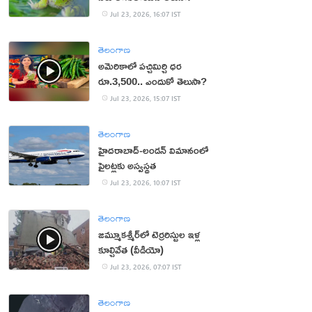
Jul 23, 2026, 16:07 IST
తెలంగాణ
అమెరికాలో పచ్చిమిర్చి ధర
రూ.3,500.. ఎందుకో తెలుసా?
Jul 23, 2026, 15:07 IST
తెలంగాణ
హైదరాబాద్‌-లండన్‌ విమానంలో
పైలట్లకు అస్వస్థత
Jul 23, 2026, 10:07 IST
తెలంగాణ
జమ్మూకశ్మీర్‌లో టెర్రరిస్టుల ఇళ్ల
కూల్చివేత (వీడియో)
Jul 23, 2026, 07:07 IST
తెలంగాణ