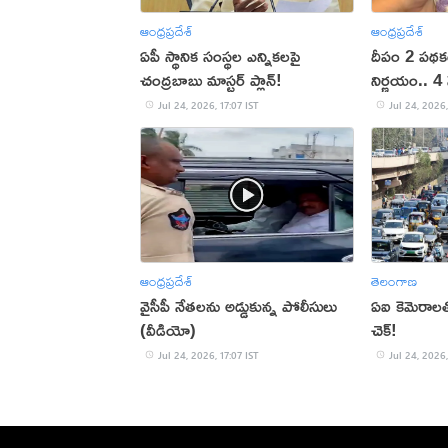
ఆంధ్రప్రదేశ్
ఆంధ్రప్రదేశ్
ఏపీ స్థానిక సంస్థల ఎన్నికలపై
దీపం 2 పథక
చంద్రబాబు మాస్టర్ ప్లాన్!
నిర్ణయం.. 4 
డబ్బులు
Jul 24, 2026, 17:07 IST
Jul 24, 2026,
ఆంధ్రప్రదేశ్
తెలంగాణ
వైసీపీ నేతలను అడ్డుకున్న పోలీసులు
ఏఐ కెమెరాలత
(వీడియో)
చెక్!
Jul 24, 2026, 17:07 IST
Jul 24, 2026,