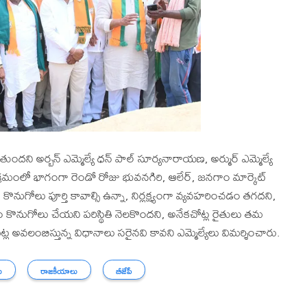
ులుతుందని అర్బన్ ఎమ్మెల్యే ధన్ పాల్ సూర్యనారాయణ, అర్ముర్ ఎమ్మెల్యే
్రమంలో భాగంగా రెండో రోజు భువనగిరి, ఆలేర్, జనగాం మార్కెట్
ం కొనుగోలు పూర్తి కావాల్సి ఉన్నా, నిర్లక్ష్యంగా వ్యవహరించడం తగదని,
యం కొనుగోలు చేయని పరిస్థితి నెలకొందని, అనేకచోట్ల రైతులు తమ
్ల అవలంబిస్తున్న విధానాలు సరైనవి కావని ఎమ్మెల్యేలు విమర్శించారు.
ు
రాజకీయాలు
బీజేపీ