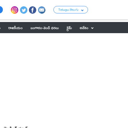
Telugu తెలుగు
ు
రాజకీయం
బంగారం-వెండి ధరలు
క్రైమ్
అనేకం