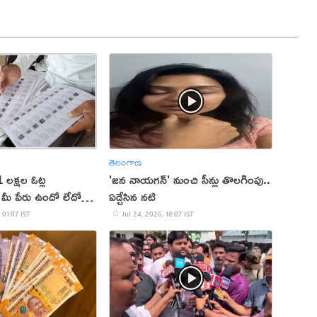
తెలంగాణ
 లక్షల ఓట్ల
'జన నాయగన్' నుంచి సీన్లు తొలగింపు..
 మీ పేరు ఉందో లేదో
ఏడ్చేసిన నటి
డి!
 01:07 IST
Jul 24, 2026, 18:07 IST