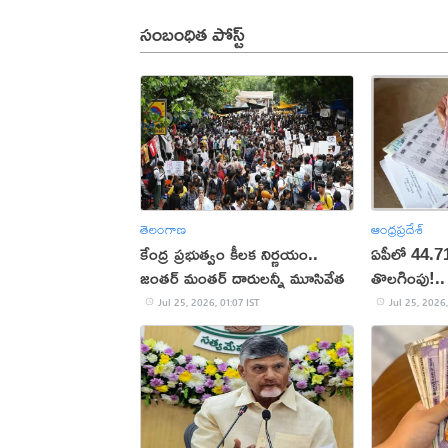
సంబంధిత పోస్ట్
తెలంగాణ
ఆంధ్రప్రదేశ్
కేంద్ర ప్రభుత్వం కీలక నిర్ణయం..
ఏపీలో 44.71
జంతర్ మంతర్ దారులన్నీ మూసివేత
తొలగింపు!..
చెక్ చేసుకోం
Jul 25, 2026, 01:07 IST
Jul 25, 2026,