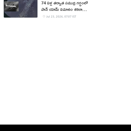
74 ఏళ్ల తర్వాత సముద్ర గర్భంలో
పాన్ యామ్ విమానం శకలాలు
లభ్యం
Jul 23, 2026, 07:07 IST