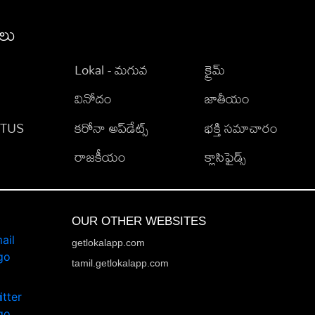
ీలు
Lokal - మగువ
క్రైమ్
వినోదం
జాతీయం
TATUS
కరోనా అప్‌డేట్స్
భక్తి సమాచారం
రాజకీయం
క్లాసిఫైడ్స్
OUR OTHER WEBSITES
getlokalapp.com
tamil.getlokalapp.com