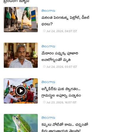
ట్రెండింగ్ న్యూస్
తెలంగాణ
మరింత పెరగనున్న పెట్రోల్, డీజిల్
ధరలు?
Jul 24, 2026, 04:07 IST
తెలంగాణ
మేడారం సమ్మక్క పూజారి
అనారోగ్యంతో మృతి
Jul 24, 2026, 03:07 IST
తెలంగాణ
అగ్నివీర్‌కు ఘన స్వాగతం..
గ్రామస్థుల అపూర్వ సన్మానం
Jul 23, 2026, 16:07 IST
తెలంగాణ
కప్పలు నోటితో కాదు.. చర్మంతో
నీరు తాగుతాయని తెలుసా!