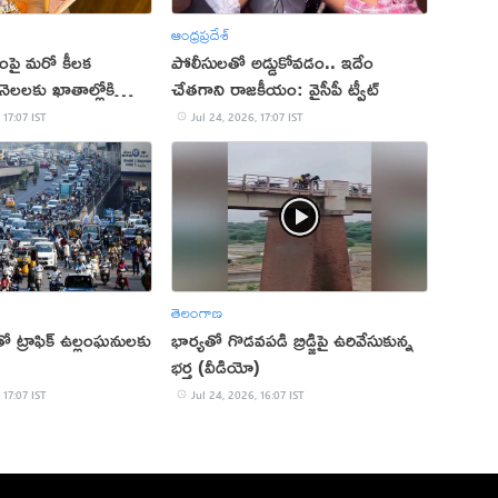
ఆంధ్రప్రదేశ్
ంపై మరో కీలక
పోలీసులతో అడ్డుకోవడం.. ఇదేం
నెలలకు ఖాతాల్లోకి
చేతగాని రాజకీయం: వైసీపీ ట్వీట్
 17:07 IST
Jul 24, 2026, 17:07 IST
తెలంగాణ
ో ట్రాఫిక్ ఉల్లంఘనులకు
భార్యతో గొడవపడి బ్రిడ్జిపై ఉరివేసుకున్న
భర్త (వీడియో)
 17:07 IST
Jul 24, 2026, 16:07 IST