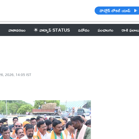
డౌన్లోడ్ లోకల్ యాప్
వాతావరణం
🌟 వాట్సాప్ STATUS
వినోదం
పంచాంగం
రాశి ఫలాల
6, 2026, 14:05 IST