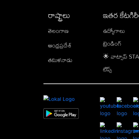
రాష్ట్రాలు
ఇతర కేటగిర
తెలంగాణ
ఉద్యోగాలు
ట్రెండింగ్
ఆంధ్రప్రదేశ్
🌟 వాట్సాప్ S
తమిళనాడు
టిప్స్