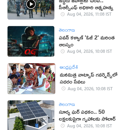
ఇద్దరు జవాన్లను చంపి..
సీఆర్పీఎఫ్ అధికారి ఆత్మహత్య
Aug 04, 2026, 11:08 IST
తెలంగాణ
పవన్ కళ్యాణ్ 'ఓజీ 2' మరింత
ఆలస్యం
Aug 04, 2026, 10:08 IST
ఆంధ్రప్రదేశ్
మ‌న‌మిత్ర వాట్సాప్ గ‌వ‌ర్నెన్స్‌లో
స‌ద‌రం సేవ‌లు
Aug 04, 2026, 10:08 IST
తెలంగాణ
సూర్య ఘర్ పథకం.. 50
లక్షలకుపైగా గృహాలకు సోలార్
Aug 04, 2026, 10:08 IST