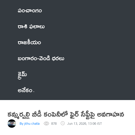
పంచాంగం
రాశి ఫలాలు
రాజకీయం
బంగారం-వెండి ధరలు
క్రైమ్
అనేకం
కమ్మర్పల్లి బీడీ కంపెనీలో ఫైర్ సేఫ్టీపై అవగాహన
By jithu chatla
878
Jun 13, 2026, 13:06 IST