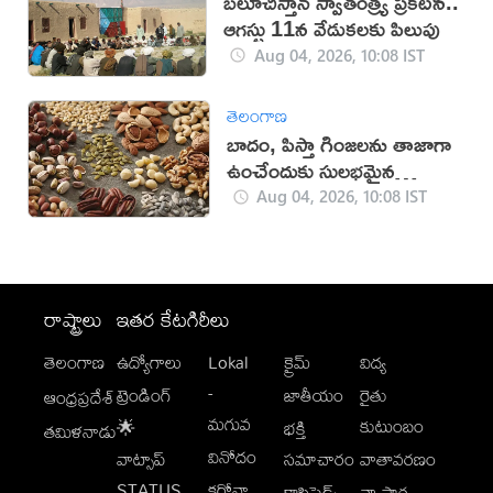
బలూచిస్తాన్ స్వాతంత్ర్య ప్రకటన..
ఆగస్టు 11న వేడుకలకు పిలుపు
Aug 04, 2026, 10:08 IST
తెలంగాణ
బాదం, పిస్తా గింజలను తాజాగా
ఉంచేందుకు సులభమైన
చిట్కాలు!
Aug 04, 2026, 10:08 IST
రాష్ట్రాలు
ఇతర కేటగిరీలు
తెలంగాణ
ఉద్యోగాలు
Lokal
క్రైమ్
విద్య
-
ట్రెండింగ్
జాతీయం
రైతు
ఆంధ్రప్రదేశ్
మగువ
కుటుంబం
🌟
భక్తి
తమిళనాడు
వినోదం
వాట్సాప్
సమాచారం
వాతావరణం
STATUS
కరోనా
క్లాసిఫైడ్స్
వ్యాపార