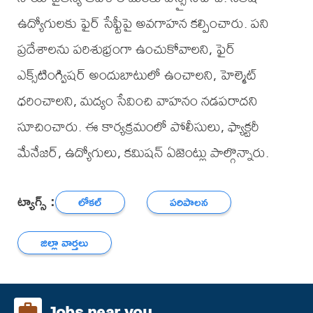
ఉద్యోగులకు ఫైర్ సేఫ్టీపై అవగాహన కల్పించారు. పని
ప్రదేశాలను పరిశుభ్రంగా ఉంచుకోవాలని, ఫైర్
ఎక్స్‌టింగ్విషర్ అందుబాటులో ఉంచాలని, హెల్మెట్
ధరించాలని, మద్యం సేవించి వాహనం నడపరాదని
సూచించారు. ఈ కార్యక్రమంలో పోలీసులు, ఫ్యాక్టరీ
మేనేజర్, ఉద్యోగులు, కమిషన్ ఏజెంట్లు పాల్గొన్నారు.
ట్యాగ్స్ :
లోకల్
పరిపాలన
జిల్లా వార్తలు
Jobs near you