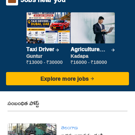
Taxi Driver
Agriculture
Labour
Guntur
Kadapa
₹13000 - ₹30000
₹16000 - ₹18000
Explore more jobs
సంబంధిత పోస్ట్
తెలంగాణ