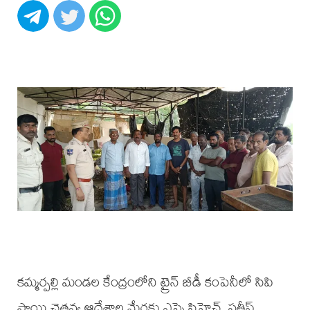
కమ్మర్పల్లి మండల కేంద్రంలోని ట్రైన్ బీడీ కంపెనీలో సిపి
సాయి చైతన్య ఆదేశాల మేరకు ఎస్సై సిహెచ్. సతీష్