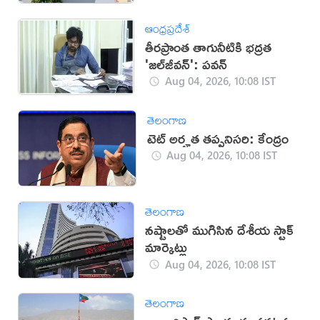
ఆంధ్రప్రదేశ్
తీరప్రాంత తాగునీటికి భద్రత
'జల్‌జీవన్': పవన్‌
Aug 04, 2026, 10:08 IST
తెలంగాణ
టెట్ అర్హత తప్పనిసరి: కేంద్రం
Aug 04, 2026, 10:08 IST
తెలంగాణ
నష్టాలతో ముగిసిన దేశీయ స్టాక్
మార్కెట్లు
Aug 04, 2026, 10:08 IST
తెలంగాణ