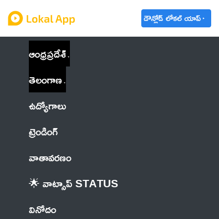
డౌన్లోడ్ లోకల్ యాప్
ఆంధ్రప్రదేశ్
తెలంగాణ
ఉద్యోగాలు
ట్రెండింగ్
వాతావరణం
🌟 వాట్సాప్ STATUS
వినోదం