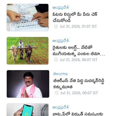
ఆంధ్రప్రదేశ్
ఓటరు లిస్టులో మీ పేరు చెక్
చేసుకోండి
Jul 31, 2026, 01:07 IST
ఆంధ్రప్రదేశ్
రైతులకు అలర్ట్.. నేటితో
ముగియనున్న పంటల బీమా
గడువు
Jul 31, 2026, 00:07 IST
తెలంగాణ
బీఆర్‌ఎస్ నేత పెద్ది సుదర్శన్‌రెడ్డి
కన్నుమూత
Jul 31, 2026, 00:07 IST
ఆంధ్రప్రదేశ్
వాట్సప్‌లో విద్యుత్ సమస్యలకు