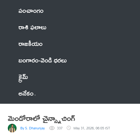
పంచాంగం
రాశి ఫలాలు
రాజకీయం
బంగారం-వెండి ధరలు
క్రైమ్
అనేకం
మెండోరాలో చైన్స్నాచింగ్
By S. Dhanunjay
337
May 31, 2026, 06:05 IST