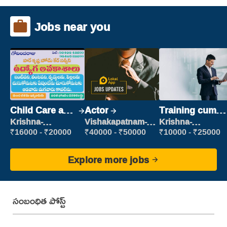
Jobs near you
Child Care and
Actor
Training cum
Patient care
Placement
Krishna-
Vishakapatnam-
Krishna-
vijayawada
new
vijayawada
₹16000 - ₹20000
₹40000 - ₹50000
₹10000 - ₹25000
Explore more jobs
సంబంధిత పోస్ట్