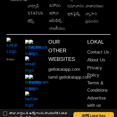
వినోదం
వాట్సాప్
సమాచారం
వాతావరణం
STATUS
కరోనా
క్లాసిఫైడ్స్
వ్యాపార
అప్‌డేట్స్
టిప్స్
ప్రపంచం
రాజకీయం
OUR
LOKAL
OTHER
Contact Us
WEBSITES
About Us
Privacy
getlokalapp.com
Policy
tamil.getlokalapp.com
Terms &
Conditions
Advertise
with us
Sitemap
తాజా వార్తలు & ఉద్యోగాలను పొందడానికి Lokal
డౌన్లోడ్ Lokal App