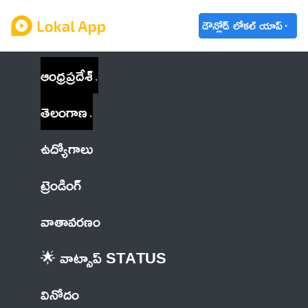
డౌన్లోడ్ లోకల్ యాప్
ఆంధ్రప్రదేశ్
తెలంగాణ
ఉద్యోగాలు
ట్రెండింగ్
వాతావరణం
🌟 వాట్సాప్ STATUS
వినోదం