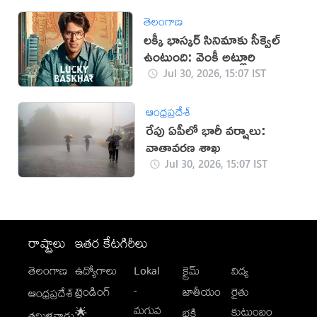
తెలంగాణ
లక్కీ భాస్కర్ సినిమాకు సీక్వెల్
ఉంటుంది: వెంకీ అట్లూరి
Jul 30, 2026, 15:07 IST
ఆంధ్రప్రదేశ్
రేపు ఏపీలో భారీ వర్షాలు:
వాతావరణ శాఖ
Jul 30, 2026, 15:07 IST
రాష్ట్రాలు
ఇతర కేటగిరీలు
తెలంగాణ
ఉద్యోగాలు
Lokal
క్రైమ్
విద్య
-
ట్రెండింగ్
జాతీయం
రైతు
ఆంధ్రప్రదేశ్
మగువ
కుటుంబం
🌟
భక్తి
తమిళనాడు