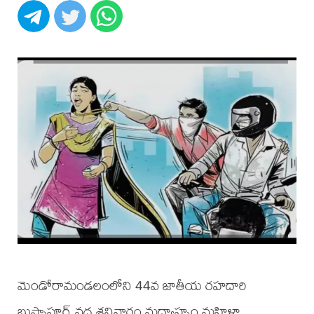
మెండోరామండలంలోని 44వ జాతీయ రహదారి
బుస్సాపూర్ వద్ద శనివారం మధ్యాహ్నం మహిళా