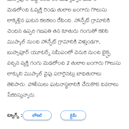
మెడలోంచి ఓవ్యక్తి రెండు తులాల బంగారు గొలుసు
లాక్కెళ్లిన ఘటన కలకలం రేపింది. సోన్పేట్ గ్రామానికి
చెందిన ఉప్పరి గణపతి తన కూతురు గంగుతో కలిసి
ముప్కాల్ నుంచి సోన్పేట్ గ్రామానికి వెళ్తుండగా,
బుస్సాపూర్ యూటర్న్ సమీపంలో వెనుక నుంచి బైక్పై
వచ్చిన వ్యక్తి గంగు మెడలోంచి 2 తులాల బంగారు గొలుసు
లాక్కుని ముప్కాల్ వైపు పరారైనట్లు బాధితురాలు
తెలిపారు. పోలీసులు ఘటనాస్థలానికి చేరుకొని వివరాలు
సేకరిస్తున్నారు.
ట్యాగ్స్ :
లోకల్
క్రైమ్